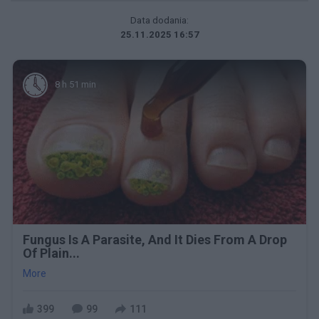
Data dodania:
25.11.2025 16:57
8 h 51 min
Fungus Is A Parasite, And It Dies From A Drop
Of Plain...
More
399
99
111