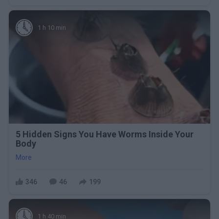
1 h 10 min
5 Hidden Signs You Have Worms Inside Your
Body
More
346
46
199
1 h 40 min