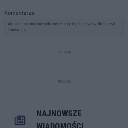
Komentarze
Aktualnie nie ma żadnych komentarzy. Bądź pierwszy, dodaj swój
komentarz.
REKLAMA
REKLAMA
NAJNOWSZE
Rozwiń
Poprzednie
Następne
Kliknij aby 
K
WIADOMOŚCI