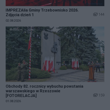
IMPREZAlia Gminy Trzebownisko 2026.
Liczba zdj
144
Zdjęcia dzień 1
Data dodania galerii:
02.08.2026
Obchody 82. rocznicy wybuchu powstania
warszawskiego w Rzeszowie
Liczba zdj
159
[FOTORELACJA]
Data dodania galerii:
01.08.2026