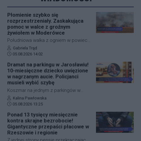
Płomienie szybko się
rozprzestrzeniały. Zaskakująca
pomoc w walce z groźnym
żywiołem w Moderówce
Południowa walka z ogniem w powiecie
krośnieńskim wymagała
Autor artykułu:
Gabriela Trąd
Data dodania artykułu:
natychmiastowej interwencji służb
05.08.2026 14:02
ratunkowych. W miejscowości
Dramat na parkingu w Jarosławiu!
Moderówka doszło do rozległego
10-miesięczne dziecko uwięzione
pożaru ścierniska, który ze względu na
w nagrzanym aucie. Policjanci
panujące warunki zaczął się
musieli wybić szybę
gwałtownie rozprzestrzeniać. W akcji
Koszmar na jednym z parkingów w
gaśniczej wzięło udział aż siedem
Jarosławiu. Młoda matka przypadkowo
Autor artykułu:
Kalina Pawłowska
zastępów straży pożarnej, a
Data dodania artykułu:
zatrzasnęła kluczyki w samochodzie, w
05.08.2026 13:25
przełomowy dla opanowania sytuacji
którym znajdowało się jej 10-
Ponad 13 tysięcy miesięcznie
okazał się manewr wykonany przez
miesięczne dziecko. Wskutek upału
kontra skrajne bezrobocie!
jednego z miejscowych rolników.
temperatura w pojeździe rosła z minuty
Gigantyczne przepaści płacowe w
na minutę. Wezwani na miejsce
Rzeszowie i regionie
policjanci użyli siły i bezpiecznie
Z jednej strony pensje przekraczające