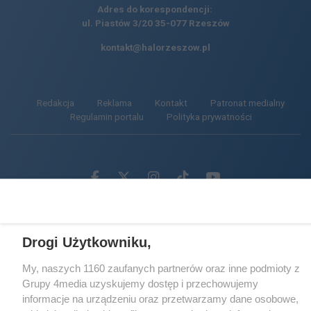
Adres do korespondencji:
ul. Piastów 3/20
35-077 Rzeszów
kontakt@halorzeszow.pl
Redakcja
Reklama
Kontakt
Patronat medialny
Regulamin portalu
Polityka prywatności
Facebook.com
X.com
Instagram.com
Tiktok.com
Youtube.com
CMS portalu
przygotowany przez
Drogi Użytkowniku,
Loaded
:
Unmute
22.67%
My, naszych 1160 zaufanych partnerów oraz inne podmioty z
Grupy 4media uzyskujemy dostęp i przechowujemy
informacje na urządzeniu oraz przetwarzamy dane osobowe,