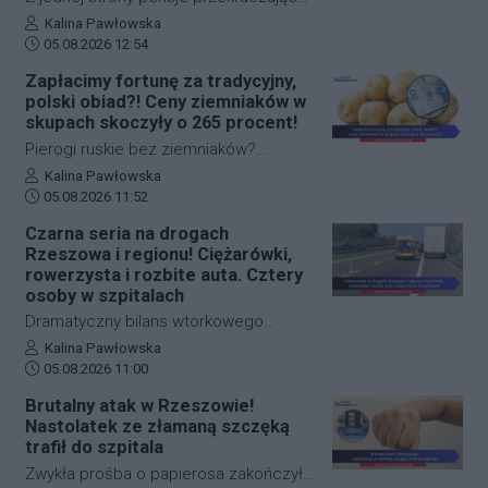
wydostali malucha ze śmiertelnej
13 tysięcy złotych brutto i sektory,
Autor artykułu:
Kalina Pawłowska
pułapki.
Data dodania artykułu:
które rekrutują na potęgę. Z drugiej –
05.08.2026 12:54
najniższe zarobki ledwo
Zapłacimy fortunę za tradycyjny,
przekraczające próg ubóstwa, tysiące
polski obiad?! Ceny ziemniaków w
ludzi bez prawa do zasiłku i
skupach skoczyły o 265 procent!
dramatyczna walka o nieliczne oferty
Pierogi ruskie bez ziemniaków?
pracy. Najnowszy raport Urzędu
Chrupiące placki ziemniaczane to
Autor artykułu:
Kalina Pawłowska
Statystycznego w Rzeszowie obnaża
Data dodania artykułu:
absolutny klasyk na podkarpackich
05.08.2026 11:52
głębokie kontrasty na podkarpackim
stołach, a uwielbiane przez wszystkich
Czarna seria na drogach
rynku pracy w czerwcu 2026 roku.
frytki widzimy w menu niemal na
Rzeszowa i regionu! Ciężarówki,
Sprawdziliśmy, kto w Rzeszowie i
każdym kroku. Król naszego jadłospisu
rowerzysta i rozbite auta. Cztery
całym regionie ma powody do radości,
znalazł się jednak w wielkim
osoby w szpitalach
a kto musi zaciskać pasa.
niebezpieczeństwie. Wskutek
Dramatyczny bilans wtorkowego
gigantycznej suszy na Podkarpaciu
popołudnia na drogach w Rzeszowie i
Autor artykułu:
Kalina Pawłowska
ceny ziemniaków w hurtowych skupach
Data dodania artykułu:
powiecie rzeszowskim. Policjanci z
05.08.2026 11:00
skoczyły niemal trzykrotnie w ciągu
drogówki pracowali niemal
Brutalny atak w Rzeszowie!
zaledwie jednego miesiąca. Czy
jednocześnie na miejscach trzech
Nastolatek ze złamaną szczęką
szykuje się paragonowy szok na
groźnych wypadków. W Trzebownisku,
trafił do szpitala
rzeszowskich targowiskach?
na ul. Ciepłowniczej w Rzeszowie oraz
Zwykła prośba o papierosa zakończyła