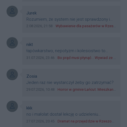
płatniczym w Polsce, a nie jakieś telefony,
plastik czy inne bliki. Zakrawa na
Autor komentarza:
Jurek
dyskryminację.
Treść komentarza:
Rozumiem, że system nie jest sprawdzony i
przetestowany. Wybieram się z mim młodym
Data dodania komentarza:
Źródło komentarza:
2.08.2026, 21:58
Wybawienie dla pasażerów w Rzeszowie? W mieście ruszyły testy nowego rozwiązania
do szkoły, zobaczymy jak to ztm, gmina
boguchwała i inne zajęte w tej całej organizacji
przejazdów dadzą radę. Albo ogarną, jak to
Autor komentarza:
nikt
teraz młode ludzie mówią.
Treść komentarza:
łapówkarstwo, nepotyzm i kolesiostwo to
norma w pge dystrybucja rzeszów, takie ***e
Data dodania komentarza:
Źródło komentarza:
31.07.2026, 23:46
Bo prąd musi płynąć... Wywiad ze Zbigniewem Możdżeniem - Dyrektorem Generalnym Oddziału PGE Dystrybucja w Rzeszowie
jak wozowicz czy rybarczyk lub kutyła
cieleckiz dupo na głowie nadal pracują bo to
zagorzali pisowcy
Autor komentarza:
Zosia
Treść komentarza:
Jeden raz nie wystarczył żeby go zatrzymać?
Data dodania komentarza:
Źródło komentarza:
29.07.2026, 10:48
Horror w gminie Łańcut. Mieszkaniec Rzeszowa terroryzował rodzinę nożem i zaatakował policjantów! [VIDEO]
Autor komentarza:
kkk
Treść komentarza:
no i małolat dostał lekcję o udzieleniu
pierwszeństwa
Data dodania komentarza:
Źródło komentarza:
27.07.2026, 20:45
Dramat na przejeździe w Rzeszowie. 16-latek na hulajnodze wjechał wprost pod szynobus