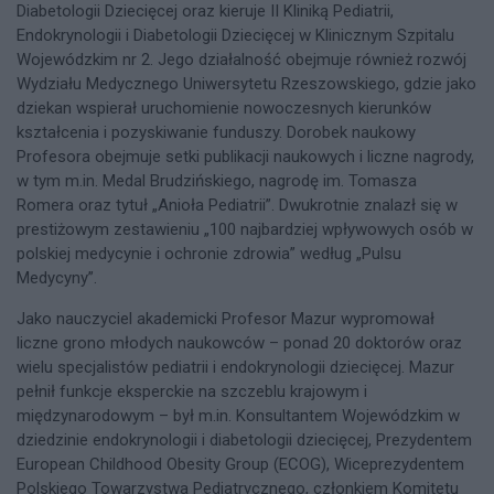
Diabetologii Dziecięcej oraz kieruje II Kliniką Pediatrii,
Endokrynologii i Diabetologii Dziecięcej w Klinicznym Szpitalu
Wojewódzkim nr 2. Jego działalność obejmuje również rozwój
Wydziału Medycznego Uniwersytetu Rzeszowskiego, gdzie jako
dziekan wspierał uruchomienie nowoczesnych kierunków
kształcenia i pozyskiwanie funduszy. Dorobek naukowy
Profesora obejmuje setki publikacji naukowych i liczne nagrody,
w tym m.in. Medal Brudzińskiego, nagrodę im. Tomasza
Romera oraz tytuł „Anioła Pediatrii”. Dwukrotnie znalazł się w
prestiżowym zestawieniu „100 najbardziej wpływowych osób w
polskiej medycynie i ochronie zdrowia” według „Pulsu
Medycyny”.
Jako nauczyciel akademicki Profesor Mazur wypromował
liczne grono młodych naukowców – ponad 20 doktorów oraz
wielu specjalistów pediatrii i endokrynologii dziecięcej. Mazur
pełnił funkcje eksperckie na szczeblu krajowym i
międzynarodowym – był m.in. Konsultantem Wojewódzkim w
dziedzinie endokrynologii i diabetologii dziecięcej, Prezydentem
European Childhood Obesity Group (ECOG), Wiceprezydentem
Polskiego Towarzystwa Pediatrycznego, członkiem Komitetu