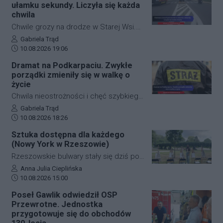
ułamku sekundy. Liczyła się każda
chwila
Chwile grozy na drodze w Starej Wsi.
53-letni kierujący Skodą w trakcie
Autor artykułu:
Gabriela Trąd
Data dodania artykułu:
włączania się do ruchu nagle stracił
10.08.2026 19:06
przytomność, a pozbawione kontroli
Dramat na Podkarpaciu. Zwykłe
auto taranowało infrastrukturę
porządki zmieniły się w walkę o
drogową. Mężczyzna miał ogromne
życie
szczęście ponieważ tuż obok
Chwila nieostrożności i chęć szybkiego
znajdował się patrol policji.
uporządkowania posesji doprowadziły
Autor artykułu:
Gabriela Trąd
Data dodania artykułu:
do dramatycznych wydarzeń w
10.08.2026 18:26
powiecie krośnieńskim. W
Sztuka dostępna dla każdego
poniedziałkowe popołudnie w
(Nowy York w Rzeszowie)
miejscowości Machnówka doszło do
Rzeszowskie bulwary stały się dziś po
niebezpiecznego pożaru, w wyniku
południu miejscem wyjątkowego
Autor artykułu:
Anna Julia Cieplińska
którego ciężko ranny został 78-letni
Data dodania artykułu:
spotkania ze sztuką. Kasia Wilk, malarka
10.08.2026 15:00
mężczyzna. Senior z rozległymi
i fotografka, która większość swojego
Poseł Gawlik odwiedził OSP
poparzeniami ciała trafił pod opiekę
życia spędziła w Nowym Yorku
Przewrotne. Jednostka
lekarzy.
zorganizowała własną inicjatywę
przygotowuje się do obchodów
plenerową sesję malarską, na którą