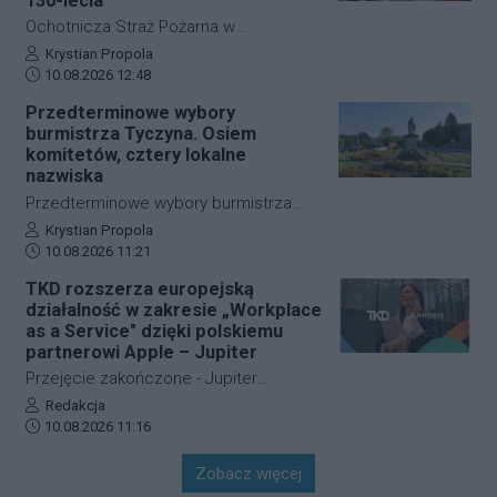
130-lecia
zaprosiła mieszkańców Rzeszowa. Na
Ochotnicza Straż Pożarna w
uczestników czekało 10
Przewrotnem przygotowuje się do
Autor artykułu:
Krystian Propola
przygotowanych sztalug, farby,
Data dodania artykułu:
obchodów 130-lecia działalności. Z tej
10.08.2026 12:48
malarska atmosfera i spektakularny
okazji jednostkę odwiedził poseł na
Przedterminowe wybory
poczęstunek.
Sejm RP Zdzisław Gawlik. Ze
burmistrza Tyczyna. Osiem
strażakami rozmawiał o bieżącej
komitetów, cztery lokalne
działalności OSP, jej potrzebach oraz
nazwiska
planach na najbliższe miesiące.
Przedterminowe wybory burmistrza
Tyczyna odbędą się 13 września. Do
Autor artykułu:
Krystian Propola
Data dodania artykułu:
Komisarza Wyborczego w Rzeszowie
10.08.2026 11:21
wpłynęły zawiadomienia o utworzeniu
TKD rozszerza europejską
ośmiu komitetów, które zamierzają
działalność w zakresie „Workplace
uczestniczyć w wyborach. Cztery z
as a Service" dzięki polskiemu
nich to komitety partii politycznych,
partnerowi Apple – Jupiter
kolejne cztery powstały wokół
Przejęcie zakończone - Jupiter
lokalnych samorządowców i osób
kontynuuje działalność z
Autor artykułu:
Redakcja
związanych z gminą. Termin
Data dodania artykułu:
dotychczasowym zarządem,
10.08.2026 11:16
głosowania potwierdza Krajowe Biuro
zespołem, lokalizacją i marką.
Wyborcze.
Zobacz więcej