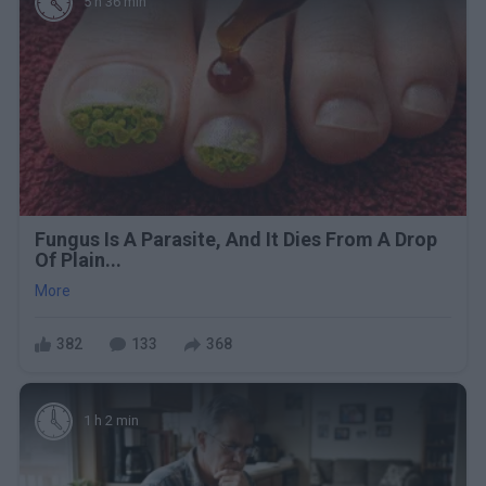
5 h 36 min
Fungus Is A Parasite, And It Dies From A Drop
Of Plain...
More
382
133
368
1 h 2 min