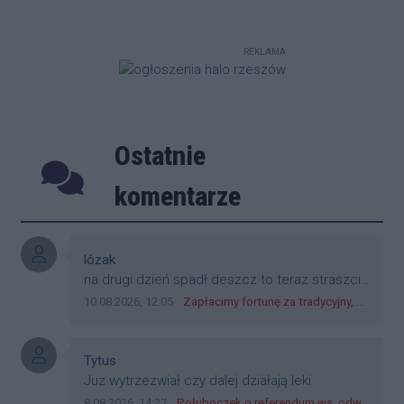
REKLAMA
Ostatnie
Poprzednie
Następ
komentarze
Autor komentarza:
lózak
Treść komentarza:
na drugi dzień spadł deszcz to teraz straszcie
że ziemniaki będą gniły bo za mokro
Data dodania komentarza:
Źródło komentarza:
10.08.2026, 12:05
Zapłacimy fortunę za tradycyjny, polski obiad?! Ceny ziemniaków w skupach skoczyły o 265 procent!
Autor komentarza:
Tytus
Treść komentarza:
Juz wytrzezwiał czy dalej działają leki
Data dodania komentarza:
Źródło komentarza:
8.08.2026, 14:27
Połuboczek o referendum ws. odwołania Fijołka: Jak nie będzie zgody Rady, to będzie trzeba zbierać podpisy