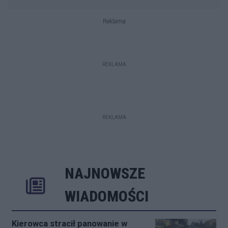
Reklama
REKLAMA
REKLAMA
NAJNOWSZE
Rozwiń
Poprzednie
Następne
Kliknij aby 
K
WIADOMOŚCI
Kierowca stracił panowanie w