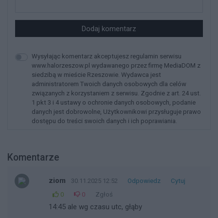
Dodaj komentarz
Wysyłając komentarz akceptujesz regulamin serwisu
www.halorzeszow.pl wydawanego przez firmę MediaDOM z
siedzibą w mieście Rzeszowie. Wydawca jest
administratorem Twoich danych osobowych dla celów
związanych z korzystaniem z serwisu. Zgodnie z art. 24 ust.
1 pkt 3 i 4 ustawy o ochronie danych osobowych, podanie
danych jest dobrowolne, Użytkownikowi przysługuje prawo
dostępu do treści swoich danych i ich poprawiania.
Komentarze
ziom
30.11.2025 12:52
Odpowiedz
Cytuj
0
0
Zgłoś
14:45 ale wg czasu utc, głąby