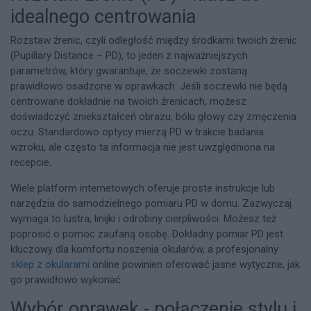
idealnego centrowania
Rozstaw źrenic, czyli odległość między środkami twoich źrenic
(Pupillary Distance – PD), to jeden z najważniejszych
parametrów, który gwarantuje, że soczewki zostaną
prawidłowo osadzone w oprawkach. Jeśli soczewki nie będą
centrowane dokładnie na twoich źrenicach, możesz
doświadczyć zniekształceń obrazu, bólu głowy czy zmęczenia
oczu. Standardowo optycy mierzą PD w trakcie badania
wzroku, ale często ta informacja nie jest uwzględniona na
recepcie.
Wiele platform internetowych oferuje proste instrukcje lub
narzędzia do samodzielnego pomiaru PD w domu. Zazwyczaj
wymaga to lustra, linijki i odrobiny cierpliwości. Możesz też
poprosić o pomoc zaufaną osobę. Dokładny pomiar PD jest
kluczowy dla komfortu noszenia okularów, a profesjonalny
sklep z okularami
online powinien oferować jasne wytyczne, jak
go prawidłowo wykonać.
Wybór oprawek - połączenie stylu i