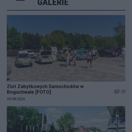
GALERIE
Zlot Zabytkowych Samochodów w
Liczba zd
28
Boguchwale [FOTO]
Data dodania galerii:
09.08.2026