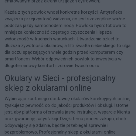
emitowanym przez ekrany urządzeń cyfrowych).
Każda z tych powłok wnosi konkretne korzyści. Antyrefleks
zwiększa przejrzystość widzenia, co jest szczególnie ważne
podczas jazdy samochodem nocą. Powłoka hydrofobowa to
mniejsza konieczność częstego czyszczenia i lepsza
widoczność w trudnych warunkach. Utwardzenie szkieł to
dłuższa żywotność okularów, a filtr światła niebieskiego to ulga
dla oczu spędzających wiele godzin przed komputerem czy
smartfonem. Wybór odpowiednich powłok to inwestycja w
długoterminowy komfort i zdrowie twoich oczu.
Okulary w Sieci - profesjonalny
sklep z okularami online
Wybierając zaufanego dostawcę okularów korekcyjnych online,
zyskujesz pewność co do jakości produktów i obsługi. Istotne
jest, aby platforma oferowała jasne instrukcje, wsparcie klienta
oraz gwarancję satysfakcji. Dzięki temu proces zakupu, choć
odbywający się zdalnie, będzie przebiegał sprawnie i
bezproblemowo. Profesjonalny sklep z okularami online