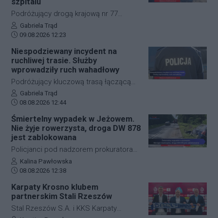
wylądowała na środku akwenu.
szpitalu
Zdarzenie wywołało falę oburzenia
Podróżujący drogą krajową nr 77
wśród lokalnej społeczności oraz
muszą liczyć się z nagłymi
Autor artykułu:
Gabriela Trąd
sprowokowało dyskusję na temat
Data dodania artykułu:
utrudnieniami. W okolicach
09.08.2026 12:23
bezmyślnego wandalizmu w
miejscowości Jelna doszło do
Niespodziewany incydent na
przestrzeni miejskiej.
niebezpiecznego zdarzenia z udziałem
ruchliwej trasie. Służby
motocyklisty oraz leśnej zwierzyny. Na
wprowadziły ruch wahadłowy
miejsce natychmiast skierowano
Podróżujący kluczową trasą łączącą
służby ratunkowe, a poszkodowany
Jasło z Gorlicami muszą uzbroić się w
Autor artykułu:
Gabriela Trąd
kierowca jednośladu trafił pod opiekę
Data dodania artykułu:
cierpliwość. Niespodziewane
08.08.2026 12:44
lekarzy. Na kluczowym odcinku trasy
zdarzenie drogowe w miejscowości
Śmiertelny wypadek w Jeżowem.
wprowadzono czasową organizację
Przysieki doprowadziło do utrudnień na
Nie żyje rowerzysta, droga DW 878
ruchu.
drodze krajowej nr 28. Na miejscu
jest zablokowana
natychmiast pojawiła się policja, która
Policjanci pod nadzorem prokuratora
wprowadziła zmianę w organizacji
ustalają szczegółowe okoliczności
Autor artykułu:
Kalina Pawłowska
ruchu, by zabezpieczyć teren i uniknąć
Data dodania artykułu:
tragicznego wypadku, do którego
08.08.2026 12:38
kolejnych niebezpiecznych sytuacji.
doszło dzisiaj rano w miejscowości
Karpaty Krosno klubem
Jeżowe w powiecie niżańskim. W
partnerskim Stali Rzeszów
wyniku zderzenia samochodu
Stal Rzeszów S.A. i KKS Karpaty
osobowego z rowerzystą, śmierć na