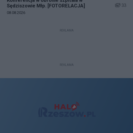
Konferencja w obronie szpitala w
Liczba zd
33
Sędziszowie Młp. [FOTORELACJA]
Data dodania galerii:
08.08.2026
REKLAMA
REKLAMA