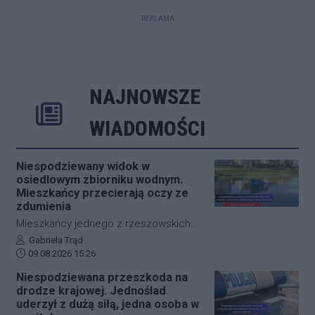
REKLAMA
NAJNOWSZE
Rozwiń
Poprzednie
Następne
Kliknij aby 
K
WIADOMOŚCI
Niespodziewany widok w
osiedlowym zbiorniku wodnym.
Mieszkańcy przecierają oczy ze
zdumienia
Mieszkańcy jednego z rzeszowskich
osiedli przecierali oczy ze zdumienia,
Autor artykułu:
Gabriela Trąd
Data dodania artykułu:
gdy zobaczyli, co znalazło się w
09.08.2026 15:26
lokalnym zbiorniku wodnym. Przenośna
Niespodziewana przeszkoda na
toaleta, która dotychczas służyła
drodze krajowej. Jednoślad
odwiedzającym teren rekreacyjny,
uderzył z dużą siłą, jedna osoba w