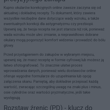
Kupno okularów korekcyjnych online zawsze zaczyna się od
aktualnej i dokładnej recepty. To dokument, który zawiera
wszystkie niezbędne dane dotyczące wady wzroku, a także
ewentualnych korekcji dla astygmatyzmu czy prezbiopii.
Upewnij się, że twoja recepta nie jest starsza niż rok, ponieważ
wada wzroku może ulec zmianie, a nieprawidłowo dobrane
okulary mogą pogorszyć komfort widzenia i prowadzić do bólu
głowy.
Przed przystąpieniem do zakupów w wybranym miejscu,
upewnij się, że masz receptę w formie cyfrowej lub możesz ją
łatwo sfotografować. To znacznie ułatwi proces
wprowadzania danych, ponieważ wielu dostawców online
oferuje wygodne formularze do uzupełniania lub opcję
załączenia skanu. Pamiętaj, aby dokładnie przepisać każdą
wartość, zwracając szczególną uwagę na znaki plus i minus,
osie cylindrów oraz wartości pryzmatyczne, jeśli takie
występują.
Rozstaw źrenic (PD) - klucz do