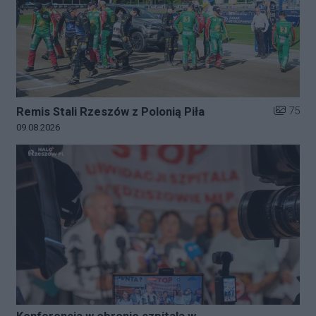
Liczba zd
75
Remis Stali Rzeszów z Polonią Piła
Data dodania galerii:
09.08.2026