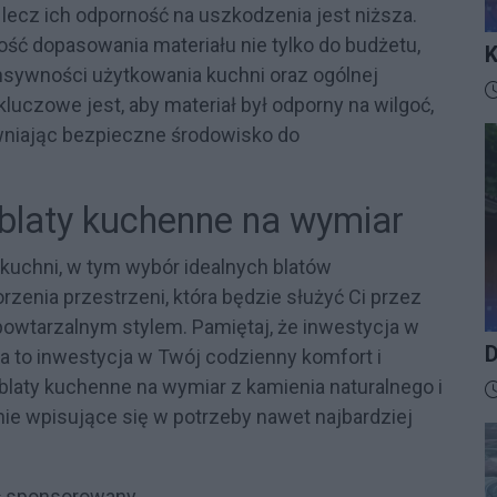
lecz ich odporność na uszkodzenia jest niższa.
ść dopasowania materiału nie tylko do budżetu,
K
ensywności użytkowania kuchni oraz ogólnej
I
D
kluczowe jest, aby materiał był odporny na wilgoć,
ewniając bezpieczne środowisko do
blaty kuchenne na wymiar
 kuchni, w tym wybór idealnych blatów
zenia przestrzeni, która będzie służyć Ci przez
epowtarzalnym stylem. Pamiętaj, że inwestycja w
D
a to inwestycja w Twój codzienny komfort i
blaty kuchenne na wymiar z kamienia naturalnego i
D
nie wpisujące się w potrzeby nawet najbardziej
ł sponsorowany