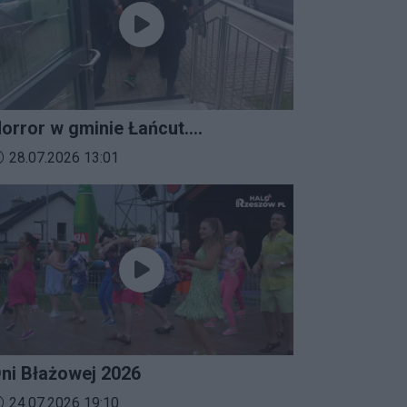
orror w gminie Łańcut.
ieszkaniec Rzeszowa
ata dodania materiału wideo:
28.07.2026 13:01
erroryzował rodzinę nożem i
aatakował policjantów!
ni Błażowej 2026
ata dodania materiału wideo:
24.07.2026 19:10