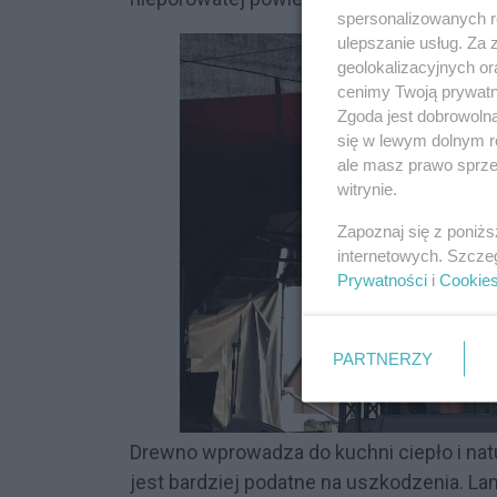
spersonalizowanych re
ulepszanie usług. Za
geolokalizacyjnych or
cenimy Twoją prywatno
Zgoda jest dobrowoln
się w lewym dolnym r
ale masz prawo sprzec
witrynie.
Zapoznaj się z poniż
internetowych. Szcze
Prywatności
i
Cookie
PARTNERZY
Drewno wprowadza do kuchni ciepło i natu
jest bardziej podatne na uszkodzenia. L