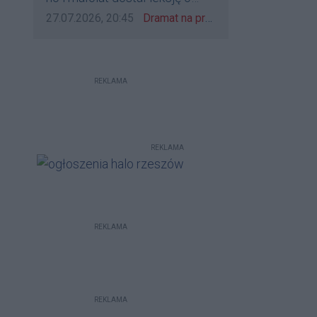
udzieleniu pierwszeństwa
Data dodania komentarza:
Źródło komentarza:
27.07.2026, 20:45
Dramat na przejeździe w Rzeszowie. 16-latek na hulajnodze wjechał wprost pod szynobus
REKLAMA
REKLAMA
REKLAMA
REKLAMA