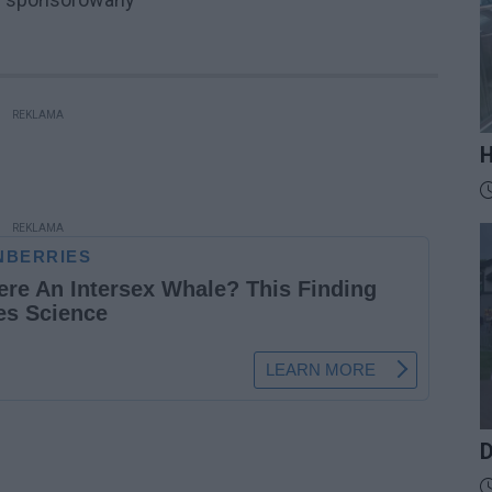
REKLAMA
H
M
D
t
z
REKLAMA
D
D