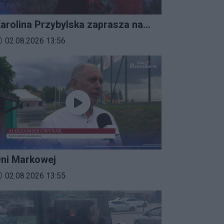
arolina Przybylska zaprasza na
mprezalia 2026
ata dodania materiału wideo:
02.08.2026 13:56
ni Markowej
ata dodania materiału wideo:
02.08.2026 13:55