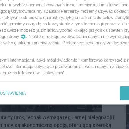
klam, wybór spersonalizowanych treści, pomiar reklam i treści, bad
 zgodą Użytkownika my i Zaufani Partnerzy możemy używać dokład
az aktywnie skanować charakterystykę urządzenia do celów identyfi
ść, prosimy o zgodę na korzystanie z tych technologii poprzez klikn
a i zawsze możesz ją zmienić/wycofać klikając przycisk ustawień pr
ogu strony
. Niektóre rodzaje przetwarzania danych nie wymagaj
iwić się takiemu przetwarzaniu. Preferencje będą miały zastosowania
szymi informacjami, abyś mógł świadomie i komfortowo korzystać z
S
gółowe informacje dotyczące przetwarzania Twoich danych znajdzi
I
s
. oraz po kliknięciu w „Ustawienia”.
D
USTAWIENIA
ralny urok, jednak wymaga regularnej pielęgnacji i
aminaty są ekonomiczną opcją, oferującą szeroką