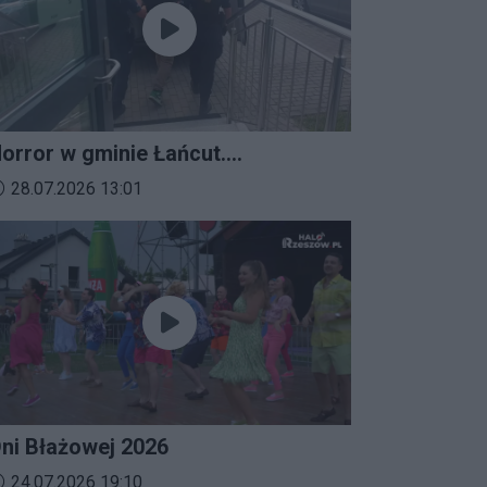
orror w gminie Łańcut.
ieszkaniec Rzeszowa
ata dodania materiału wideo:
28.07.2026 13:01
erroryzował rodzinę nożem i
aatakował policjantów!
ni Błażowej 2026
ata dodania materiału wideo:
24.07.2026 19:10