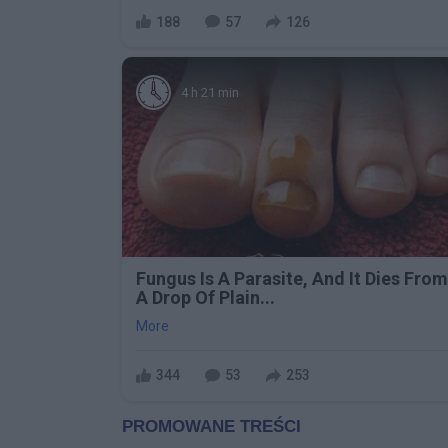
188
57
126
4 h 21 min
Fungus Is A Parasite, And It Dies From
A Drop Of Plain...
More
344
53
253