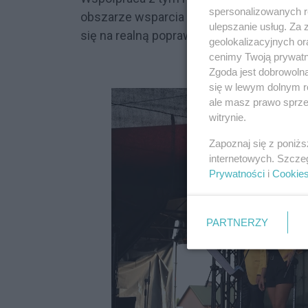
spersonalizowanych re
obszarze wsparcia osób w kryzysie oraz 
ulepszanie usług. Za
się na realną poprawę jakości życia mies
geolokalizacyjnych or
cenimy Twoją prywatno
Zgoda jest dobrowoln
się w lewym dolnym r
ale masz prawo sprzec
witrynie.
Zapoznaj się z poniż
internetowych. Szcze
Prywatności
i
Cookie
PARTNERZY