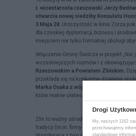
r. wicestarosta rzeszowski Jerzy Bedn
otwarcia nowej siedziby Konsulatu Hono
3 Maja 28
. Uroczystość w kinie Zorza po
dla czeskiej dyplomacji, biznesu i środo
miejscem nie tylko formalnej obsługi oby
Włączenie Gminy Świlcza w projekt „Nie j
wcześniejszych rozmów i z obowiązują
Rzeszowskim a Powiatem Zlińskim.
Dzi
przekłada się na konkretne działania spo
Marka Osaka z wójtem Dawidem Homą
które realnie ułatwią życie mieszkańcom – 
Drogi Użytkow
Zlín to ważny ośrodek regionalny na ws
My, naszych 1162 zau
tradycji (m.in. firmy obuwniczej Baťa), ja
przechowujemy informa
standardowe informac
Współpraca z tym miastem daje Gminie 