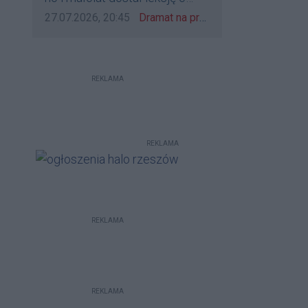
udzieleniu pierwszeństwa
Data dodania komentarza:
Źródło komentarza:
27.07.2026, 20:45
Dramat na przejeździe w Rzeszowie. 16-latek na hulajnodze wjechał wprost pod szynobus
REKLAMA
REKLAMA
REKLAMA
REKLAMA