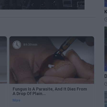
K
I
D
8 h 39 min
D
D
Fungus Is A Parasite, And It Dies From
A Drop Of Plain...
More