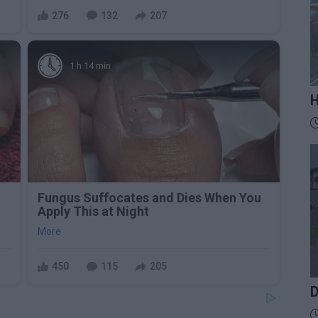
276
132
207
1 h 14 min
H
M
D
t
z
Fungus Suffocates and Dies When You
Apply This at Night
More
450
115
205
D
D