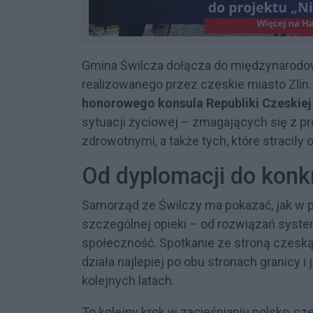
Gmina Świlcza dołącza do międzynarodo
realizowanego przez czeskie miasto Zlín.
honorowego konsula Republiki Czeskie
sytuacji życiowej – zmagających się z 
zdrowotnymi, a także tych, które straciły
Od dyplomacji do konk
Samorząd ze Świlczy ma pokazać, jak w
szczególnej opieki – od rozwiązań system
społeczność. Spotkanie ze stroną czeską
działa najlepiej po obu stronach granicy 
kolejnych latach.
To kolejny krok w zacieśnianiu polsko‑cz