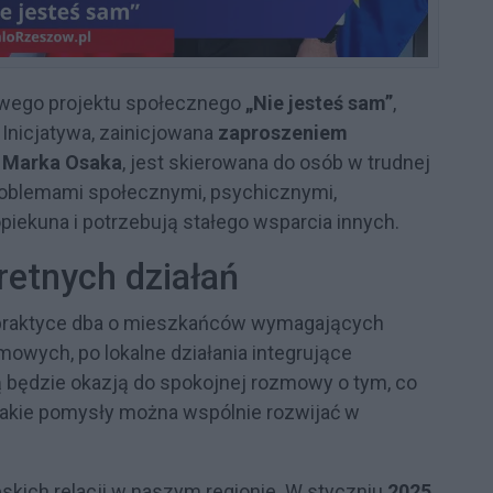
wego projektu społecznego
„Nie jesteś sam”
,
 Inicjatywa, zainicjowana
zaproszeniem
j Marka Osaka
, jest skierowana do osób w trudnej
problemami społecznymi, psychicznymi,
 opiekuna i potrzebują stałego wsparcia innych.
retnych działań
 praktyce dba o mieszkańców wymagających
owych, po lokalne działania integrujące
 będzie okazją do spokojnej rozmowy o tym, co
i jakie pomysły można wspólnie rozwijać w
eskich relacji w naszym regionie. W styczniu
2025