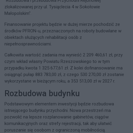
"Rozbudowa i przebudowa Przychodni Rejonowej
zlokalizowanej przy ul. Tysiąclecia 4 w Sokołowie
Małopolskim".
Finansowanie projektu będzie w dużej mierze pochodzić ze
środków PFRON-u, przeznaczonych na roboty budowlane w
obiektach służących rehabilitacji osób z
niepełnosprawnościami.
Całkowita wartość zadania ma wynieść 2 209 460,61 zł, przy
czym wkład własny Powiatu Rzeszowskiego to w tym
przypadku kwota 1 325 677,61 zł. Z kolei dofinansowanie ma
osiągnąć pułap 883 783,00 zł, z czego 530 270,00 zł zostanie
wykorzystane w bieżącym roku, a 353 513,00 zł w 2027 r.
Rozbudowa budynku
Podstawowym elementem inwestycji będzie rozbudowa
istniejącego budynku przychodni. Nowa przestrzeń ma
pozwolić na lepsze rozplanowanie gabinetów, ciągów
komunikacyjnych oraz strefy rejestracji, tak aby ułatwić
poruszanie się osobom z ograniczoną mobilnością.