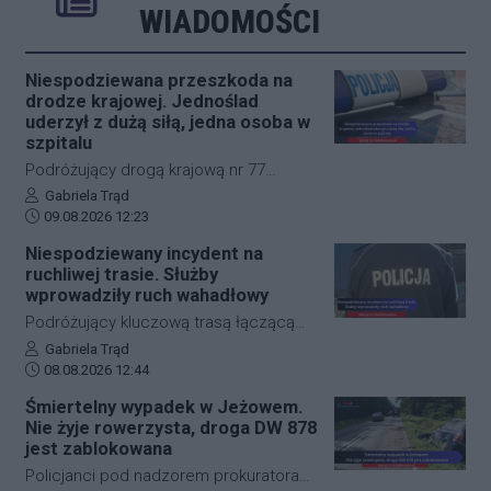
Poprzednie
Następne
Kliknij aby 
K
WIADOMOŚCI
Niespodziewana przeszkoda na
drodze krajowej. Jednoślad
uderzył z dużą siłą, jedna osoba w
szpitalu
Podróżujący drogą krajową nr 77
muszą liczyć się z nagłymi
Autor artykułu:
Gabriela Trąd
Data dodania artykułu:
utrudnieniami. W okolicach
09.08.2026 12:23
miejscowości Jelna doszło do
Niespodziewany incydent na
niebezpiecznego zdarzenia z udziałem
ruchliwej trasie. Służby
motocyklisty oraz leśnej zwierzyny. Na
wprowadziły ruch wahadłowy
miejsce natychmiast skierowano
Podróżujący kluczową trasą łączącą
służby ratunkowe, a poszkodowany
Jasło z Gorlicami muszą uzbroić się w
Autor artykułu:
Gabriela Trąd
kierowca jednośladu trafił pod opiekę
Data dodania artykułu:
cierpliwość. Niespodziewane
08.08.2026 12:44
lekarzy. Na kluczowym odcinku trasy
zdarzenie drogowe w miejscowości
Śmiertelny wypadek w Jeżowem.
wprowadzono czasową organizację
Przysieki doprowadziło do utrudnień na
Nie żyje rowerzysta, droga DW 878
ruchu.
drodze krajowej nr 28. Na miejscu
jest zablokowana
natychmiast pojawiła się policja, która
Policjanci pod nadzorem prokuratora