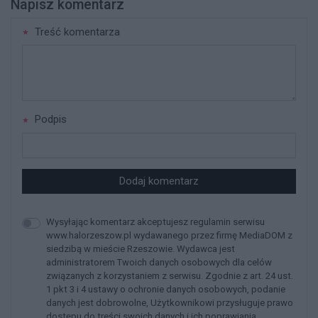
Napisz komentarz
Treść komentarza
Podpis
Dodaj komentarz
Wysyłając komentarz akceptujesz regulamin serwisu
www.halorzeszow.pl wydawanego przez firmę MediaDOM z
siedzibą w mieście Rzeszowie. Wydawca jest
administratorem Twoich danych osobowych dla celów
związanych z korzystaniem z serwisu. Zgodnie z art. 24 ust.
1 pkt 3 i 4 ustawy o ochronie danych osobowych, podanie
danych jest dobrowolne, Użytkownikowi przysługuje prawo
dostępu do treści swoich danych i ich poprawiania.