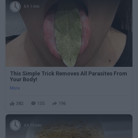
6 h 1 min
This Simple Trick Removes All Parasites From
Your Body!
More
382
155
196
4 h 13 min