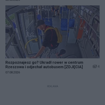
Rozpoznajesz go? Ukradł rower w centrum
Liczba z
4
Rzeszowa i odjechał autobusem [ZDJĘCIA]
Data dodania galerii:
07.08.2026
REKLAMA