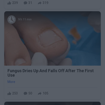
239
31
319
9 h 11 min
Fungus Dries Up And Falls Off After The First
Use
More
253
50
105