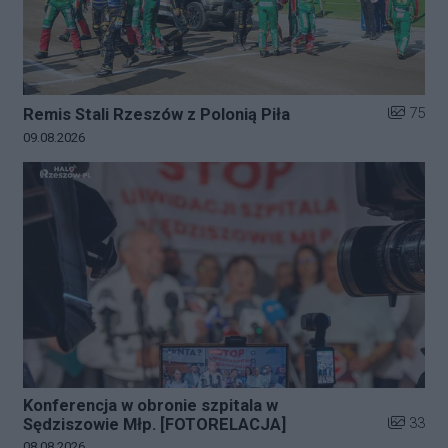
Liczba zd
75
Remis Stali Rzeszów z Polonią Piła
Data dodania galerii:
09.08.2026
Konferencja w obronie szpitala w
Liczba zd
33
Sędziszowie Młp. [FOTORELACJA]
Data dodania galerii:
08.08.2026