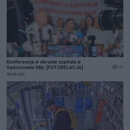
Konferencja w obronie szpitala w
Liczba zd
33
Sędziszowie Młp. [FOTORELACJA]
Data dodania galerii:
08.08.2026