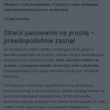
młodych osób po wypadku, z których część wymagała
natychmiastowej pomocy medycznej.
Czytaj również:
Stracił panowanie na prostej –
prawdopodobnie zasnął
Ze wstępnych ustaleń wynika, że kierujący Audi, jadąc w
kierunku Lubatowej, na prostym odcinku drogi z nieustalonych
dotąd przyczyn zjechał z jezdni.
Auto uderzyło bokiem w
drzewo, a następnie wpadło do koryta rzeki Lubatówka.
Prawdopodobną przyczyną zdarzenia mogło być zaśnięcie
kierowcy.
To klasyczny scenariusz wypadków w nocy, zmęczenie,
monotonia drogi, brak koncentracji. Chwila nieuwagi wystarczy,
by stracić panowanie nad pojazdem. W tym przypadku
konsekwencje były dramatyczne ,młode osoby wpadły do rzeki,
a dwie z nich walczą teraz z poważnymi obrażeniami.