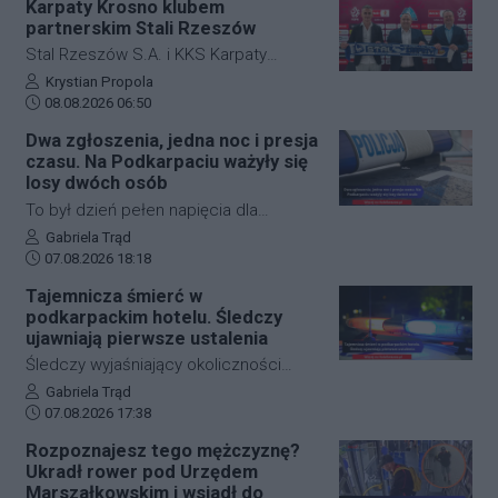
Karpaty Krosno klubem
Jeżowe w powiecie niżańskim. W
partnerskim Stali Rzeszów
wyniku zderzenia samochodu
Stal Rzeszów S.A. i KKS Karpaty
osobowego z rowerzystą, śmierć na
Krosno rozpoczęły oficjalną
Autor artykułu:
Krystian Propola
miejscu poniósł kierujący jednośladem.
Data dodania artykułu:
współpracę. Kluby podpisały
08.08.2026 06:50
Droga wojewódzka nr 878 jest
długoterminową umowę partnerską,
Dwa zgłoszenia, jedna noc i presja
całkowicie zablokowana.
która ma obejmować m.in. wymianę
czasu. Na Podkarpaciu ważyły się
doświadczeń, rozwój szkolenia
losy dwóch osób
młodzieży oraz obserwację i
To był dzień pełen napięcia dla
pozyskiwanie utalentowanych
funkcjonariuszy z powiatu niżańskiego.
Autor artykułu:
Gabriela Trąd
zawodników z regionu.
Data dodania artykułu:
W ciągu zaledwie kilkunastu godzin
07.08.2026 18:18
służby ratunkowe musiały
Tajemnicza śmierć w
przeprowadzić dwie niezależne,
podkarpackim hotelu. Śledczy
intensywne akcje poszukiwawcze. W
ujawniają pierwsze ustalenia
obu przypadkach chodziło o ludzkie
Śledczy wyjaśniający okoliczności
życie, a kluczową rolę odegrał czas.
tragicznego zdarzenia na terenie
Autor artykułu:
Gabriela Trąd
Dzięki błyskawicznej mobilizacji policji,
Data dodania artykułu:
jednego z sanockich hoteli dysponują
07.08.2026 17:38
strażaków oraz wykorzystaniu
już pierwszymi wnioskami medyków
Rozpoznajesz tego mężczyznę?
nowoczesnej technologii, obie historie
sądowych. Z przeprowadzonej sekcji
Ukradł rower pod Urzędem
zakończyły się szczęśliwie.
zwłok 37-letniego mężczyzny wynika,
Marszałkowskim i wsiadł do