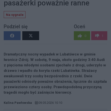
pasażerki poważnie ranne
Na sygnale
Podziel się
Oceń
0
1
Dramatyczny nocny wypadek w Lubatówce w gminie
Iwonicz-Zdrój. W sobotę, 9 maja, około godziny 3:40 Audi
z pięcioma młodymi osobami zjechało z drogi, uderzyło w
drzewo i wpadło do koryta rzeki Lubatówka. Strażacy
ewakuowali trzy osoby bezpośrednio z rzeki. Dwie
pasażerki odniosły poważne obrażenia, łącznie do szpitala
przewieziono cztery osoby. Prawdopodobną przyczyną
tragedii mogło być zaśnięcie kierowcy.
Kalina Pawłowska
09.05.2026 10:10