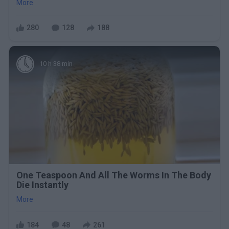
More
280
128
188
10 h 38 min
One Teaspoon And All The Worms In The Body
Die Instantly
More
184
48
261