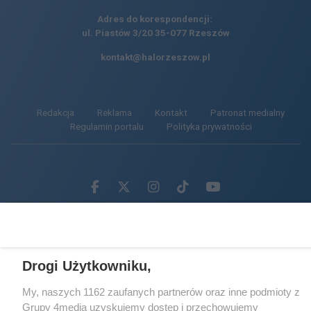
Adres do korespondencji:
ul. Piastów 3/20
35-077 Rzeszów
kontakt@halorzeszow.pl
Redakcja
Reklama
Kontakt
Patronat medialny
Regulamin portalu
Polityka prywatności
Facebook.com
X.com
Instagram.com
Tiktok.com
Youtube.com
CMS portalu
przygotowany przez
Loaded
:
Unmute
90.79%
Drogi Użytkowniku,
My, naszych 1162 zaufanych partnerów oraz inne podmioty z
Grupy 4media uzyskujemy dostęp i przechowujemy