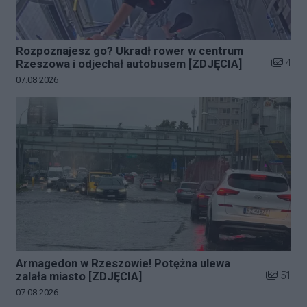
Rozpoznajesz go? Ukradł rower w centrum
Liczba z
4
Rzeszowa i odjechał autobusem [ZDJĘCIA]
Data dodania galerii:
07.08.2026
Armagedon w Rzeszowie! Potężna ulewa
Liczba zd
51
zalała miasto [ZDJĘCIA]
Data dodania galerii:
07.08.2026