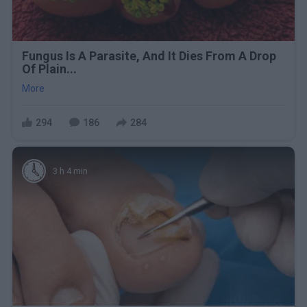
Fungus Is A Parasite, And It Dies From A Drop
Of Plain...
More
294
186
284
3 h 4 min