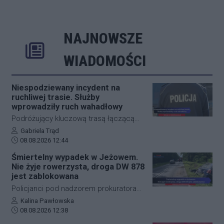
NAJNOWSZE
Rozwiń
Poprzednie
Następne
Kliknij aby 
K
WIADOMOŚCI
Niespodziewany incydent na
ruchliwej trasie. Służby
wprowadziły ruch wahadłowy
Podróżujący kluczową trasą łączącą
Jasło z Gorlicami muszą uzbroić się w
Autor artykułu:
Gabriela Trąd
Data dodania artykułu:
cierpliwość. Niespodziewane
08.08.2026 12:44
zdarzenie drogowe w miejscowości
Śmiertelny wypadek w Jeżowem.
Przysieki doprowadziło do utrudnień na
Nie żyje rowerzysta, droga DW 878
drodze krajowej nr 28. Na miejscu
jest zablokowana
natychmiast pojawiła się policja, która
Policjanci pod nadzorem prokuratora
wprowadziła zmianę w organizacji
ustalają szczegółowe okoliczności
Autor artykułu:
Kalina Pawłowska
ruchu, by zabezpieczyć teren i uniknąć
Data dodania artykułu:
tragicznego wypadku, do którego
08.08.2026 12:38
kolejnych niebezpiecznych sytuacji.
doszło dzisiaj rano w miejscowości