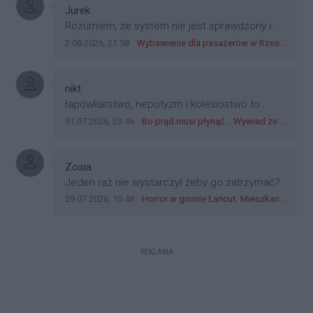
plastik czy inne bliki. Zakrawa na
Autor komentarza:
Jurek
dyskryminację.
Treść komentarza:
Rozumiem, że system nie jest sprawdzony i
przetestowany. Wybieram się z mim młodym
Data dodania komentarza:
Źródło komentarza:
2.08.2026, 21:58
Wybawienie dla pasażerów w Rzeszowie? W mieście ruszyły testy nowego rozwiązania
do szkoły, zobaczymy jak to ztm, gmina
boguchwała i inne zajęte w tej całej organizacji
przejazdów dadzą radę. Albo ogarną, jak to
Autor komentarza:
nikt
teraz młode ludzie mówią.
Treść komentarza:
łapówkarstwo, nepotyzm i kolesiostwo to
norma w pge dystrybucja rzeszów, takie ***e
Data dodania komentarza:
Źródło komentarza:
31.07.2026, 23:46
Bo prąd musi płynąć... Wywiad ze Zbigniewem Możdżeniem - Dyrektorem Generalnym Oddziału PGE Dystrybucja w Rzeszowie
jak wozowicz czy rybarczyk lub kutyła
cieleckiz dupo na głowie nadal pracują bo to
zagorzali pisowcy
Autor komentarza:
Zosia
Treść komentarza:
Jeden raz nie wystarczył żeby go zatrzymać?
Data dodania komentarza:
Źródło komentarza:
29.07.2026, 10:48
Horror w gminie Łańcut. Mieszkaniec Rzeszowa terroryzował rodzinę nożem i zaatakował policjantów! [VIDEO]
REKLAMA