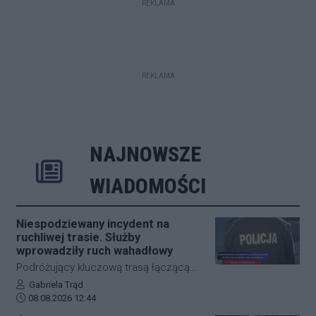
REKLAMA
REKLAMA
NAJNOWSZE
Rozwiń
Poprzednie
Następne
Kliknij aby 
K
WIADOMOŚCI
Niespodziewany incydent na
ruchliwej trasie. Służby
wprowadziły ruch wahadłowy
Podróżujący kluczową trasą łączącą
Jasło z Gorlicami muszą uzbroić się w
Autor artykułu:
Gabriela Trąd
Data dodania artykułu:
cierpliwość. Niespodziewane
08.08.2026 12:44
zdarzenie drogowe w miejscowości