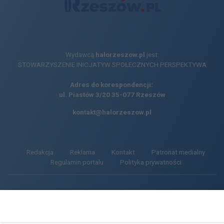
Wydawcą
halorzeszow.pl
jest:
STOWARZYSZENIE INICJATYW SPOŁECZNYCH PERSPEKTYWA
Adres do korespondencji:
ul. Piastów 3/20
35-077 Rzeszów
kontakt@halorzeszow.pl
Redakcja
Reklama
Kontakt
Patronat medialny
Regulamin portalu
Polityka prywatności
Facebook.com
X.com
Instagram.com
Tiktok.com
Youtube.com