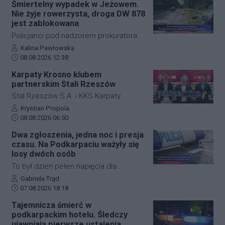
Śmiertelny wypadek w Jeżowem.
Przysieki doprowadziło do utrudnień na
Nie żyje rowerzysta, droga DW 878
drodze krajowej nr 28. Na miejscu
jest zablokowana
natychmiast pojawiła się policja, która
Policjanci pod nadzorem prokuratora
wprowadziła zmianę w organizacji
ustalają szczegółowe okoliczności
Autor artykułu:
Kalina Pawłowska
ruchu, by zabezpieczyć teren i uniknąć
Data dodania artykułu:
tragicznego wypadku, do którego
08.08.2026 12:38
kolejnych niebezpiecznych sytuacji.
doszło dzisiaj rano w miejscowości
Karpaty Krosno klubem
Jeżowe w powiecie niżańskim. W
partnerskim Stali Rzeszów
wyniku zderzenia samochodu
Stal Rzeszów S.A. i KKS Karpaty
osobowego z rowerzystą, śmierć na
Krosno rozpoczęły oficjalną
Autor artykułu:
Krystian Propola
miejscu poniósł kierujący jednośladem.
Data dodania artykułu:
współpracę. Kluby podpisały
08.08.2026 06:50
Droga wojewódzka nr 878 jest
długoterminową umowę partnerską,
Dwa zgłoszenia, jedna noc i presja
całkowicie zablokowana.
która ma obejmować m.in. wymianę
czasu. Na Podkarpaciu ważyły się
doświadczeń, rozwój szkolenia
losy dwóch osób
młodzieży oraz obserwację i
To był dzień pełen napięcia dla
pozyskiwanie utalentowanych
funkcjonariuszy z powiatu niżańskiego.
Autor artykułu:
Gabriela Trąd
zawodników z regionu.
Data dodania artykułu:
W ciągu zaledwie kilkunastu godzin
07.08.2026 18:18
służby ratunkowe musiały
Tajemnicza śmierć w
przeprowadzić dwie niezależne,
podkarpackim hotelu. Śledczy
intensywne akcje poszukiwawcze. W
ujawniają pierwsze ustalenia