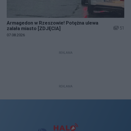
Armagedon w Rzeszowie! Potężna ulewa
Liczba zd
51
zalała miasto [ZDJĘCIA]
Data dodania galerii:
07.08.2026
REKLAMA
REKLAMA