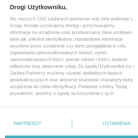
Drogi Użytkowniku,
CMS portalu
przygotowany przez
Loaded
:
Unmute
My, naszych 1162 zaufanych partnerów oraz inne podmioty z
22.67%
Grupy 4media uzyskujemy dostęp i przechowujemy
informacje na urządzeniu oraz przetwarzamy dane osobowe,
takie jak unikalne identyfikatory, standardowe informacje
wysyłane przez urządzenie czy dane przeglądania w celu
zapewniania spersonalizowanych reklam, wybór
spersonalizowanych treści, pomiar reklam i treści, badanie
odbiorców oraz ulepszanie usług. Za zgodą Użytkownika my i
Zaufani Partnerzy możemy używać dokładnych danych
geolokalizacyjnych oraz aktywnie skanować charakterystykę
urządzenia do celów identyfikacji. Ponieważ cenimy Twoją
prywatność, prosimy o zgodę na korzystanie z tych
technologii poprzez kliknięcie „Akceptuję”. Zgoda jest
dobrowolna i zawsze możesz ją zmienić/wycofać klikając
przycisk ustawień prywatności znajdujący się w lewym
dolnym rogu strony
. Niektóre rodzaje przetwarzania
PARTNERZY
USTAWIENIA
danych nie wymagają zgody użytkownika, ale masz prawo
sprzeciwić się takiemu przetwarzaniu. Preferencje będą miały