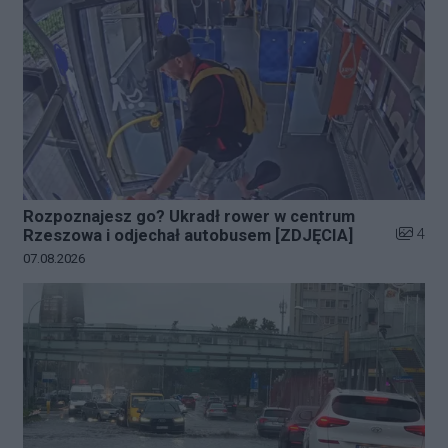
Rozpoznajesz go? Ukradł rower w centrum
Liczba z
4
Rzeszowa i odjechał autobusem [ZDJĘCIA]
Data dodania galerii:
07.08.2026