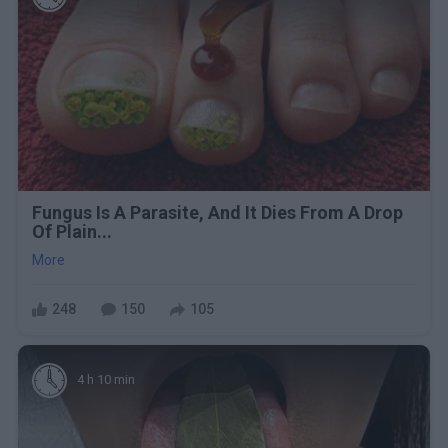
Fungus Is A Parasite, And It Dies From A Drop
Of Plain...
More
248
150
105
4 h 10 min