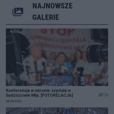
NAJNOWSZE
Poprzednie
Następne
Kliknij 
GALERIE
Konferencja w obronie szpitala w
Liczba zd
33
Sędziszowie Młp. [FOTORELACJA]
Data dodania galerii:
08.08.2026