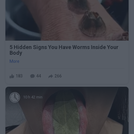
5 Hidden Signs You Have Worms Inside Your
Body
More
183
44
266
10 h 42 min