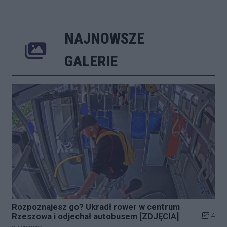
NAJNOWSZE
Poprzednie
Następne
Kliknij 
GALERIE
Rozpoznajesz go? Ukradł rower w centrum
Liczba z
4
Rzeszowa i odjechał autobusem [ZDJĘCIA]