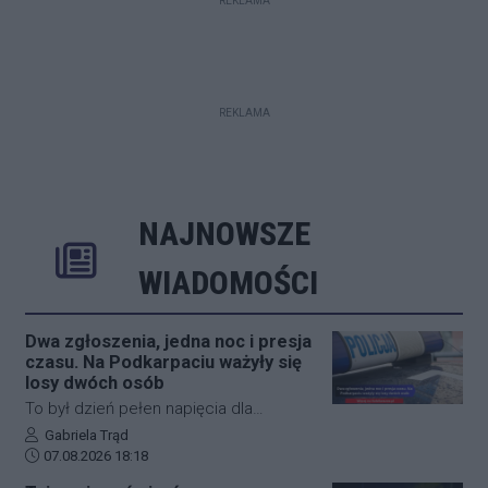
REKLAMA
REKLAMA
NAJNOWSZE
Rozwiń
Poprzednie
Następne
Kliknij aby 
K
WIADOMOŚCI
Dwa zgłoszenia, jedna noc i presja
czasu. Na Podkarpaciu ważyły się
losy dwóch osób
To był dzień pełen napięcia dla
funkcjonariuszy z powiatu niżańskiego.
Autor artykułu:
Gabriela Trąd
Data dodania artykułu:
W ciągu zaledwie kilkunastu godzin
07.08.2026 18:18
służby ratunkowe musiały