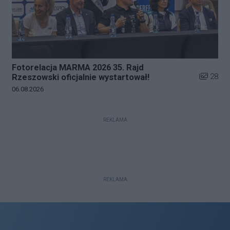
Fotorelacja MARMA 2026 35. Rajd
Liczba zd
28
Rzeszowski oficjalnie wystartował!
Data dodania galerii:
06.08.2026
REKLAMA
REKLAMA