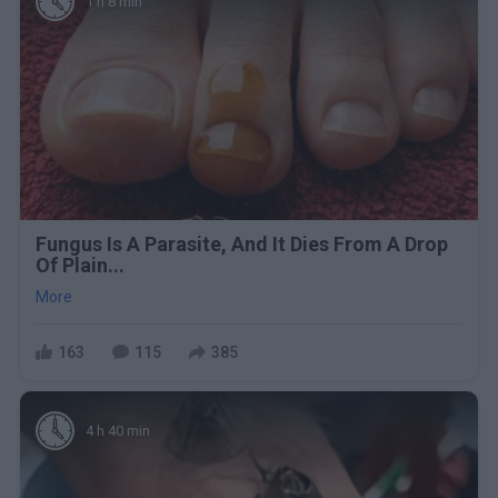
1 h 8 min
Fungus Is A Parasite, And It Dies From A Drop
Of Plain...
More
163
115
385
4 h 40 min