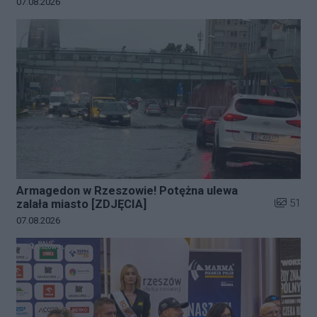
Data dodania galerii:
07.08.2026
Armagedon w Rzeszowie! Potężna ulewa
Liczba zd
51
zalała miasto [ZDJĘCIA]
Data dodania galerii:
07.08.2026