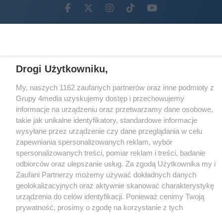
Facebook.com
X.com
Instagram.com
Tiktok.com
Youtube.com
CMS portalu
przygotowany przez
Loaded
:
Unmute
100.00%
Drogi Użytkowniku,
My, naszych 1162 zaufanych partnerów oraz inne podmioty z
Grupy 4media uzyskujemy dostęp i przechowujemy
informacje na urządzeniu oraz przetwarzamy dane osobowe,
takie jak unikalne identyfikatory, standardowe informacje
wysyłane przez urządzenie czy dane przeglądania w celu
zapewniania spersonalizowanych reklam, wybór
spersonalizowanych treści, pomiar reklam i treści, badanie
odbiorców oraz ulepszanie usług. Za zgodą Użytkownika my i
Zaufani Partnerzy możemy używać dokładnych danych
geolokalizacyjnych oraz aktywnie skanować charakterystykę
urządzenia do celów identyfikacji. Ponieważ cenimy Twoją
prywatność, prosimy o zgodę na korzystanie z tych
technologii poprzez kliknięcie „Akceptuję”. Zgoda jest