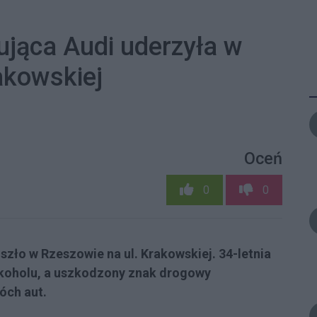
ująca Audi uderzyła w
akowskiej
Oceń
0
0
zło w Rzeszowie na ul. Krakowskiej. 34-letnia
alkoholu, a uszkodzony znak drogowy
óch aut.