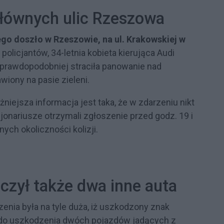
głównych ulic Rzeszowa
o doszło w Rzeszowie, na ul. Krakowskiej w
 policjantów, 34-letnia kobieta kierująca Audi
najprawdopodobniej straciła panowanie nad
iony na pasie zieleni.
niejsza informacja jest taka, że w zdarzeniu nikt
jonariusze otrzymali zgłoszenie przed godz. 19 i
ych okoliczności kolizji.
czył także dwa inne auta
rzenia była na tyle duża, iż uszkodzony znak
 do uszkodzenia dwóch pojazdów jadących z