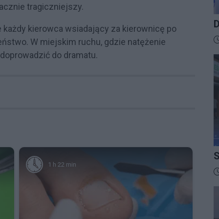
nacznie tragiczniejszy.
D
że każdy kierowca wsiadający za kierownicę po
B
D
eństwo. W miejskim ruchu, gdzie natężenie
y doprowadzić do dramatu.
S
1 h 22 min
I
D