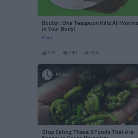
Doctor: One Teaspoon Kills All Worms
in Your Body!
More
210
140
340
9 h 26 min
Stop Eating These 3 Foods That Are
Known to Cause Parasites