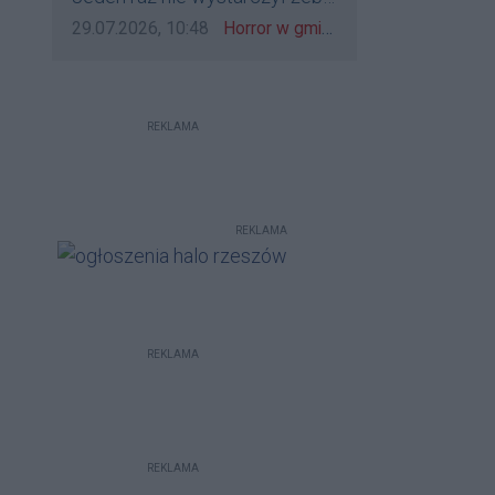
bo to zagorzali pisowcy
go zatrzymać?
Data dodania komentarza:
Źródło komentarza:
29.07.2026, 10:48
Horror w gminie Łańcut. Mieszkaniec Rzeszowa terroryzował rodzinę nożem i zaatakował policjantów! [VIDEO]
REKLAMA
REKLAMA
REKLAMA
REKLAMA