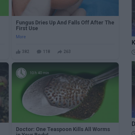
Fungus Dries Up And Falls Off After The
First Use
More
K
I
D
382
118
263
10 h 40 min
D
Doctor: One Teaspoon Kills All Worms
D
in Your Body!