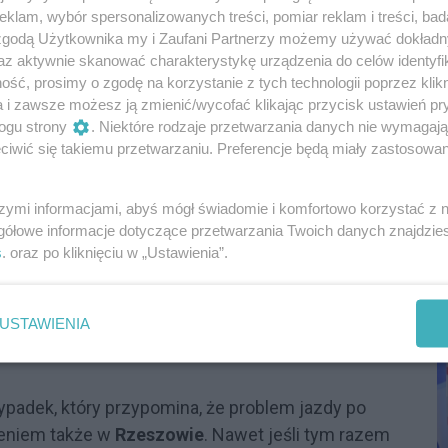
klam, wybór spersonalizowanych treści, pomiar reklam i treści, bad
 zgodą Użytkownika my i Zaufani Partnerzy możemy używać dokład
az aktywnie skanować charakterystykę urządzenia do celów identyfi
Reklama
ść, prosimy o zgodę na korzystanie z tych technologii poprzez klikn
a i zawsze możesz ją zmienić/wycofać klikając przycisk ustawień pr
ogu strony
. Niektóre rodzaje przetwarzania danych nie wymagaj
olu i poważne konsekwencje
iwić się takiemu przetwarzaniu. Preferencje będą miały zastosowania
ka regionu miała w organizmie
ponad 3 promile
ym braku odpowiedzialności za kierownicą i
szymi informacjami, abyś mógł świadomie i komfortowo korzystać z
P
gółowe informacje dotyczące przetwarzania Twoich danych znajdzi
ików ruchu.
R
s
. oraz po kliknięciu w „Ustawienia”.
D
wości kobiecie grozi kara do
3 lat pozbawienia
ści karnej, taka sytuacja może oznaczać również
USTAWIENIA
ień do kierowania i obowiązek pokrycia strat
zypadek, który przypomina, że problem jazdy po
żeniem także w
Rzeszowie
. Nawet jeśli tym razem