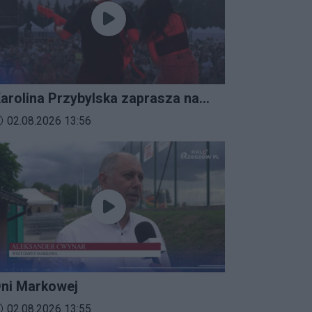
arolina Przybylska zaprasza na
mprezalia 2026
ata dodania materiału wideo:
02.08.2026 13:56
ni Markowej
ata dodania materiału wideo:
02.08.2026 13:55