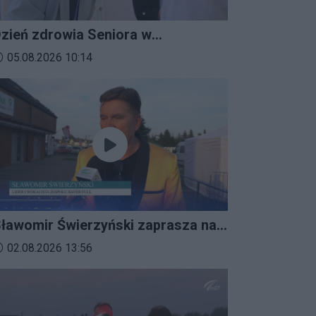
zień zdrowia Seniora w
ratkowicach
ata dodania materiału wideo:
05.08.2026 10:14
ławomir Świerzyński zaprasza na
mprezalia 2026
ata dodania materiału wideo:
02.08.2026 13:56