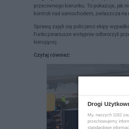
przeciwnego kierunku. To pokazuje, jak n
kontroli nad samochodem, zwłaszcza na ru
Sprawą zajęli się policjanci ekipy wypad
Funkcjonariusze wstępnie odtworzyli prze
kierującej.
Czytaj również:
Drogi Użytkow
My, naszych 1162 zau
przechowujemy informa
standardowe informac