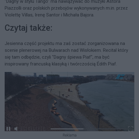
"Dagny w stylu Tango" ma nawiązywać do muzyki Astora
Piazzolli oraz polskich przebojów wykonywanych m.in. przez
Violettę Villas, Irenę Santor i Michała Bajora.
Czytaj także:
Jesienna część projektu ma zaś zostać zorganizowana na
scenie plenerowej na Bulwarach nad Wisłokiem. Recital który
się tam odbędzie, czyli "Dagny śpiewa Piaf", ma być
inspirowany francuską klasyką i twórczością Édith Piaf.
Reklama