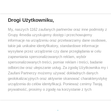
CMS portalu
przygotowany przez
Loaded
:
Unmute
Drogi Użytkowniku,
22.67%
My, naszych 1162 zaufanych partnerów oraz inne podmioty z
Grupy 4media uzyskujemy dostęp i przechowujemy
informacje na urządzeniu oraz przetwarzamy dane osobowe,
takie jak unikalne identyfikatory, standardowe informacje
wysyłane przez urządzenie czy dane przeglądania w celu
zapewniania spersonalizowanych reklam, wybór
spersonalizowanych treści, pomiar reklam i treści, badanie
odbiorców oraz ulepszanie usług. Za zgodą Użytkownika my i
Zaufani Partnerzy możemy używać dokładnych danych
geolokalizacyjnych oraz aktywnie skanować charakterystykę
urządzenia do celów identyfikacji. Ponieważ cenimy Twoją
prywatność, prosimy o zgodę na korzystanie z tych
technologii poprzez kliknięcie „Akceptuję”. Zgoda jest
dobrowolna i zawsze możesz ją zmienić/wycofać klikając
przycisk ustawień prywatności znajdujący się w lewym