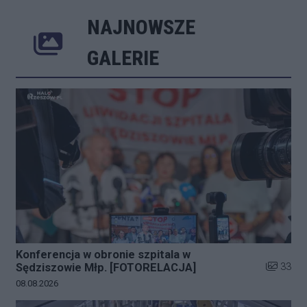
NAJNOWSZE
Poprzednie
Następne
Kliknij 
GALERIE
Konferencja w obronie szpitala w
Liczba zd
33
Sędziszowie Młp. [FOTORELACJA]
Data dodania galerii:
08.08.2026