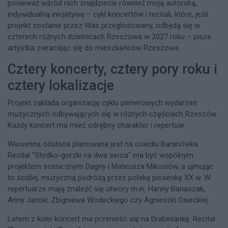
ponieważ wśród nich znajdziecie również moją autorską,
indywidualną inicjatywę – cykl koncertów i recitali, które, jeśli
projekt zostanie przez Was przegłosowany, odbędą się w
czterech różnych dzielnicach Rzeszowa w 2027 roku – pisze
artystka zwracając się do mieszkańców Rzeszowa.
Cztery koncerty, cztery pory roku i
cztery lokalizacje
Projekt zakłada organizację cyklu plenerowych wydarzeń
muzycznych odbywających się w różnych częściach Rzeszów.
Każdy koncert ma mieć odrębny charakter i repertuar.
Wiosenna odsłona planowana jest na osiedlu Baranówka.
Recital "Słodko-gorzki na dwa serca" ma być wspólnym
projektem scenicznym Dagny i Mateusza Mikosiów, a ujmując
to ściślej, muzyczną podróżą przez polską piosenkę XX w. W
repertuarze mają znaleźć się utwory m.in. Hanny Banaszak,
Anny Jantar, Zbigniewa Wodeckiego czy Agnieszki Osieckiej.
Latem z kolei koncert ma przenieść się na Drabiniankę. Recital