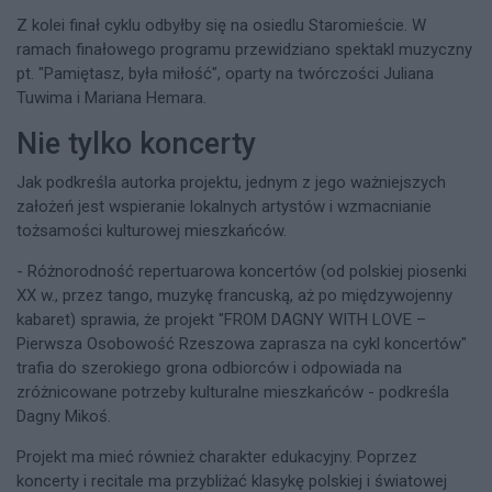
Z kolei finał cyklu odbyłby się na osiedlu Staromieście. W
ramach finałowego programu przewidziano spektakl muzyczny
pt. "Pamiętasz, była miłość", oparty na twórczości Juliana
Tuwima i Mariana Hemara.
Nie tylko koncerty
Jak podkreśla autorka projektu, jednym z jego ważniejszych
założeń jest wspieranie lokalnych artystów i wzmacnianie
tożsamości kulturowej mieszkańców.
- Różnorodność repertuarowa koncertów (od polskiej piosenki
XX w., przez tango, muzykę francuską, aż po międzywojenny
kabaret) sprawia, że projekt "FROM DAGNY WITH LOVE –
Pierwsza Osobowość Rzeszowa zaprasza na cykl koncertów"
trafia do szerokiego grona odbiorców i odpowiada na
zróżnicowane potrzeby kulturalne mieszkańców - podkreśla
Dagny Mikoś.
Projekt ma mieć również charakter edukacyjny. Poprzez
koncerty i recitale ma przybliżać klasykę polskiej i światowej