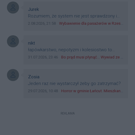
płatniczym w Polsce, a nie jakieś telefony,
plastik czy inne bliki. Zakrawa na
Autor komentarza:
Jurek
dyskryminację.
Treść komentarza:
Rozumiem, że system nie jest sprawdzony i
przetestowany. Wybieram się z mim młodym
Data dodania komentarza:
Źródło komentarza:
2.08.2026, 21:58
Wybawienie dla pasażerów w Rzeszowie? W mieście ruszyły testy nowego rozwiązania
do szkoły, zobaczymy jak to ztm, gmina
boguchwała i inne zajęte w tej całej organizacji
przejazdów dadzą radę. Albo ogarną, jak to
Autor komentarza:
nikt
teraz młode ludzie mówią.
Treść komentarza:
łapówkarstwo, nepotyzm i kolesiostwo to
norma w pge dystrybucja rzeszów, takie ***e
Data dodania komentarza:
Źródło komentarza:
31.07.2026, 23:46
Bo prąd musi płynąć... Wywiad ze Zbigniewem Możdżeniem - Dyrektorem Generalnym Oddziału PGE Dystrybucja w Rzeszowie
jak wozowicz czy rybarczyk lub kutyła
cieleckiz dupo na głowie nadal pracują bo to
zagorzali pisowcy
Autor komentarza:
Zosia
Treść komentarza:
Jeden raz nie wystarczył żeby go zatrzymać?
Data dodania komentarza:
Źródło komentarza:
29.07.2026, 10:48
Horror w gminie Łańcut. Mieszkaniec Rzeszowa terroryzował rodzinę nożem i zaatakował policjantów! [VIDEO]
REKLAMA