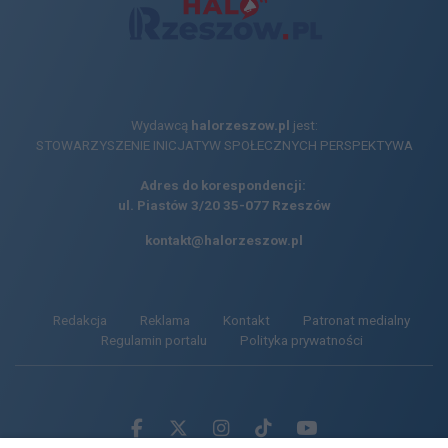
Wydawcą
halorzeszow.pl
jest:
STOWARZYSZENIE INICJATYW SPOŁECZNYCH PERSPEKTYWA
Adres do korespondencji:
ul. Piastów 3/20
35-077 Rzeszów
kontakt@halorzeszow.pl
Redakcja
Reklama
Kontakt
Patronat medialny
Regulamin portalu
Polityka prywatności
Facebook.com
X.com
Instagram.com
Tiktok.com
Youtube.com