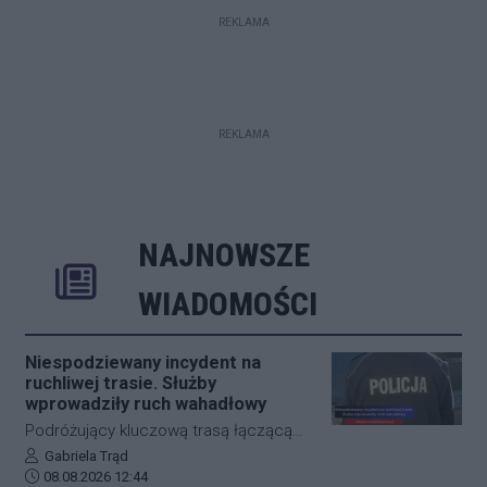
REKLAMA
REKLAMA
NAJNOWSZE
Rozwiń
Poprzednie
Następne
Kliknij aby 
K
WIADOMOŚCI
Niespodziewany incydent na
ruchliwej trasie. Służby
wprowadziły ruch wahadłowy
Podróżujący kluczową trasą łączącą
Jasło z Gorlicami muszą uzbroić się w
Autor artykułu:
Gabriela Trąd
Data dodania artykułu:
cierpliwość. Niespodziewane
08.08.2026 12:44