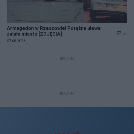
Armagedon w Rzeszowie! Potężna ulewa
Liczba zd
51
zalała miasto [ZDJĘCIA]
Data dodania galerii:
07.08.2026
REKLAMA
REKLAMA