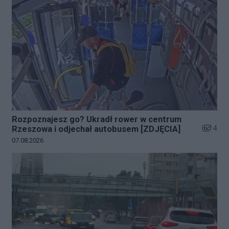
Rozpoznajesz go? Ukradł rower w centrum
Liczba z
4
Rzeszowa i odjechał autobusem [ZDJĘCIA]
Data dodania galerii:
07.08.2026