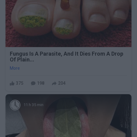
Fungus Is A Parasite, And It Dies From A Drop
Of Plain...
More
375
198
204
11 h 35 min