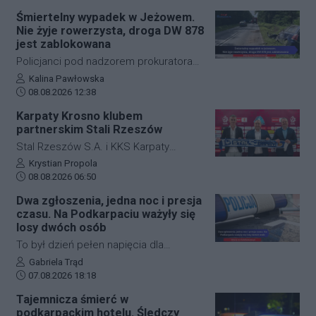
zdarzenie drogowe w miejscowości
Śmiertelny wypadek w Jeżowem.
Przysieki doprowadziło do utrudnień na
Nie żyje rowerzysta, droga DW 878
drodze krajowej nr 28. Na miejscu
jest zablokowana
natychmiast pojawiła się policja, która
Policjanci pod nadzorem prokuratora
wprowadziła zmianę w organizacji
ustalają szczegółowe okoliczności
Autor artykułu:
Kalina Pawłowska
ruchu, by zabezpieczyć teren i uniknąć
Data dodania artykułu:
tragicznego wypadku, do którego
08.08.2026 12:38
kolejnych niebezpiecznych sytuacji.
doszło dzisiaj rano w miejscowości
Karpaty Krosno klubem
Jeżowe w powiecie niżańskim. W
partnerskim Stali Rzeszów
wyniku zderzenia samochodu
Stal Rzeszów S.A. i KKS Karpaty
osobowego z rowerzystą, śmierć na
Krosno rozpoczęły oficjalną
Autor artykułu:
Krystian Propola
miejscu poniósł kierujący jednośladem.
Data dodania artykułu:
współpracę. Kluby podpisały
08.08.2026 06:50
Droga wojewódzka nr 878 jest
długoterminową umowę partnerską,
Dwa zgłoszenia, jedna noc i presja
całkowicie zablokowana.
która ma obejmować m.in. wymianę
czasu. Na Podkarpaciu ważyły się
doświadczeń, rozwój szkolenia
losy dwóch osób
młodzieży oraz obserwację i
To był dzień pełen napięcia dla
pozyskiwanie utalentowanych
funkcjonariuszy z powiatu niżańskiego.
Autor artykułu:
Gabriela Trąd
zawodników z regionu.
Data dodania artykułu:
W ciągu zaledwie kilkunastu godzin
07.08.2026 18:18
służby ratunkowe musiały
Tajemnicza śmierć w
przeprowadzić dwie niezależne,
podkarpackim hotelu. Śledczy