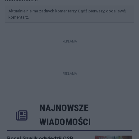
Aktualnie nie ma żadnych komentarzy. Bądź pierwszy, dodaj swój
komentarz.
REKLAMA
REKLAMA
NAJNOWSZE
Rozwiń
Poprzednie
Następne
Kliknij aby 
K
WIADOMOŚCI
Poseł Gawlik odwiedził OSP