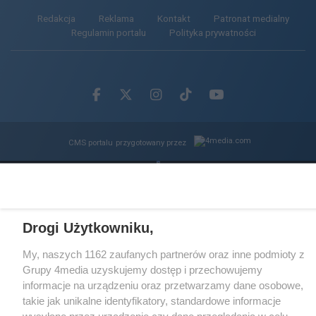
Redakcja
Reklama
Kontakt
Patronat medialny
Regulamin portalu
Polityka prywatności
Facebook.com
X.com
Instagram.com
Tiktok.com
Youtube.com
CMS portalu
przygotowany przez
Loaded
:
Unmute
100.00%
Drogi Użytkowniku,
My, naszych 1162 zaufanych partnerów oraz inne podmioty z
Grupy 4media uzyskujemy dostęp i przechowujemy
informacje na urządzeniu oraz przetwarzamy dane osobowe,
takie jak unikalne identyfikatory, standardowe informacje
wysyłane przez urządzenie czy dane przeglądania w celu