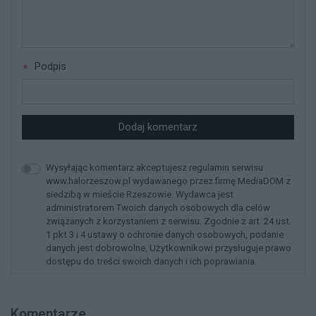
Podpis
Dodaj komentarz
Wysyłając komentarz akceptujesz regulamin serwisu
www.halorzeszow.pl wydawanego przez firmę MediaDOM z
siedzibą w mieście Rzeszowie. Wydawca jest
administratorem Twoich danych osobowych dla celów
związanych z korzystaniem z serwisu. Zgodnie z art. 24 ust.
1 pkt 3 i 4 ustawy o ochronie danych osobowych, podanie
danych jest dobrowolne, Użytkownikowi przysługuje prawo
dostępu do treści swoich danych i ich poprawiania.
Komentarze