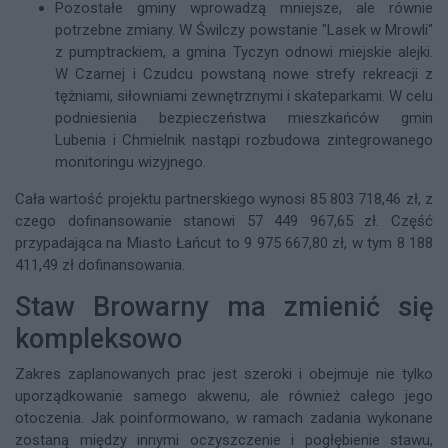
Pozostałe gminy wprowadzą mniejsze, ale równie
potrzebne zmiany. W Świlczy powstanie "Lasek w Mrowli"
z pumptrackiem, a gmina Tyczyn odnowi miejskie alejki.
W Czarnej i Czudcu powstaną nowe strefy rekreacji z
tężniami, siłowniami zewnętrznymi i skateparkami. W celu
podniesienia bezpieczeństwa mieszkańców gmin
Lubenia i Chmielnik nastąpi rozbudowa zintegrowanego
monitoringu wizyjnego.
Cała wartość projektu partnerskiego wynosi 85 803 718,46 zł, z
czego dofinansowanie stanowi 57 449 967,65 zł. Część
przypadająca na Miasto Łańcut to 9 975 667,80 zł, w tym 8 188
411,49 zł dofinansowania.
Staw Browarny ma zmienić się
kompleksowo
Zakres zaplanowanych prac jest szeroki i obejmuje nie tylko
uporządkowanie samego akwenu, ale również całego jego
otoczenia. Jak poinformowano, w ramach zadania wykonane
zostaną między innymi oczyszczenie i pogłębienie stawu,