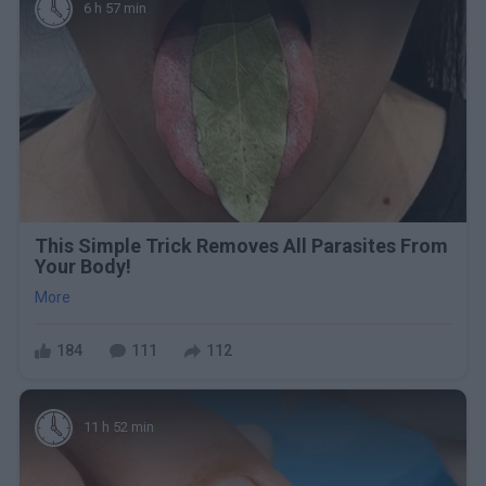
6 h 57 min
This Simple Trick Removes All Parasites From
Your Body!
More
184
111
112
11 h 52 min