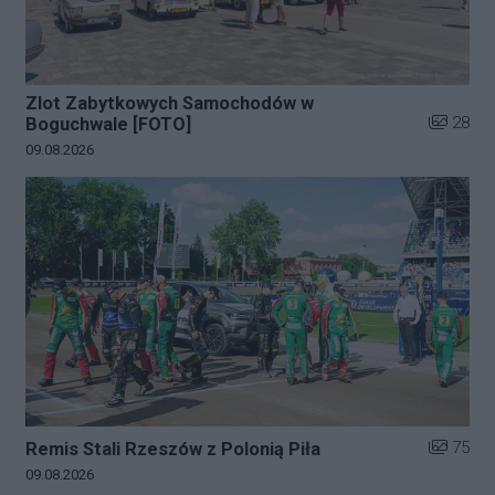
Zlot Zabytkowych Samochodów w
Liczba zd
28
Boguchwale [FOTO]
Data dodania galerii:
09.08.2026
Liczba zd
75
Remis Stali Rzeszów z Polonią Piła
Data dodania galerii:
09.08.2026