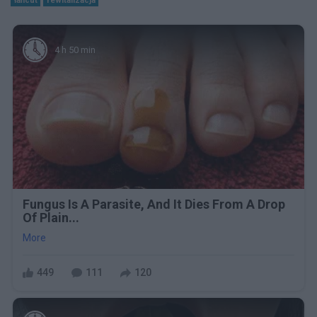
łańcut
rewitalizacja
4 h 50 min
Fungus Is A Parasite, And It Dies From A Drop
Of Plain...
More
449
111
120