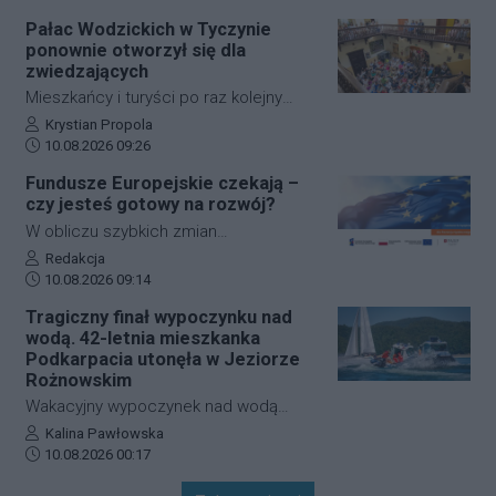
głosowania potwierdza Krajowe Biuro
zespołem, lokalizacją i marką.
Pałac Wodzickich w Tyczynie
Wyborcze.
ponownie otworzył się dla
zwiedzających
Mieszkańcy i turyści po raz kolejny
mogli zajrzeć do wnętrz Pałacu
Autor artykułu:
Krystian Propola
Data dodania artykułu:
Wodzickich w Tyczynie. W niedzielę, 9
10.08.2026 09:26
sierpnia, Powiat Rzeszowski
Fundusze Europejskie czekają –
zorganizował wakacyjne zwiedzanie
czy jesteś gotowy na rozwój?
zabytkowej rezydencji, która od ponad
W obliczu szybkich zmian
80 lat związana jest ze sferą lokalnej
technologicznych, zielonej
Autor artykułu:
Redakcja
oświaty. W programie znalazło się
Data dodania artykułu:
transformacji i dostępności
10.08.2026 09:14
oprowadzanie po obiekcie, spotkanie
systematyczne podnoszenie
Tragiczny finał wypoczynku nad
poświęcone akwarelom Napoleona
kwalifikacji pozwala firmom zwiększać
wodą. 42-letnia mieszkanka
Ordy oraz prezentacje multimedialne.
konkurencyjność oraz sprawniej
Podkarpacia utonęła w Jeziorze
reagować na wyzwania.
Rożnowskim
Przedsiębiorstwa, które chcą
Wakacyjny wypoczynek nad wodą
inwestować w rozwój swoich
zakończył się niewyobrażalną tragedią.
Autor artykułu:
Kalina Pawłowska
zespołów, mogą skorzystać z szerokiej
Data dodania artykułu:
W niedzielne popołudnie w
10.08.2026 00:17
oferty wsparcia finansowanej z
miejscowości Tabaszowa z