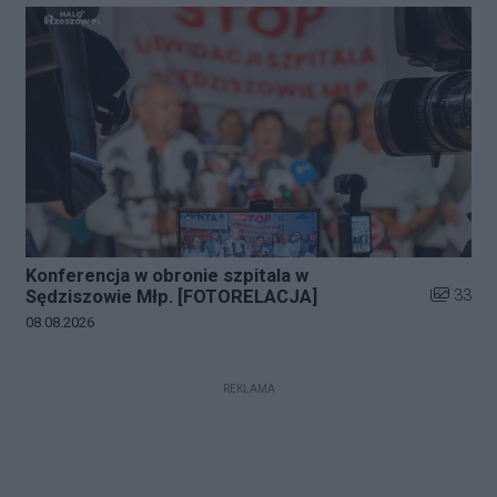
Konferencja w obronie szpitala w
Liczba zd
33
Sędziszowie Młp. [FOTORELACJA]
Data dodania galerii:
08.08.2026
REKLAMA