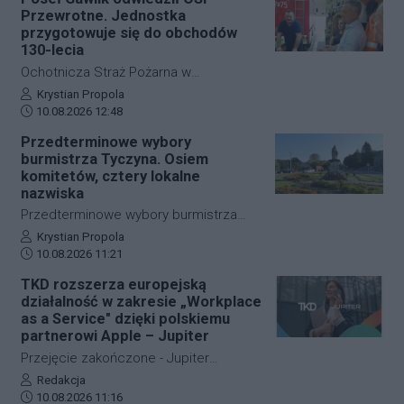
Przewrotne. Jednostka
przygotowuje się do obchodów
130-lecia
Ochotnicza Straż Pożarna w
Przewrotnem przygotowuje się do
Autor artykułu:
Krystian Propola
Data dodania artykułu:
obchodów 130-lecia działalności. Z tej
10.08.2026 12:48
okazji jednostkę odwiedził poseł na
Przedterminowe wybory
Sejm RP Zdzisław Gawlik. Ze
burmistrza Tyczyna. Osiem
strażakami rozmawiał o bieżącej
komitetów, cztery lokalne
działalności OSP, jej potrzebach oraz
nazwiska
planach na najbliższe miesiące.
Przedterminowe wybory burmistrza
Tyczyna odbędą się 13 września. Do
Autor artykułu:
Krystian Propola
Data dodania artykułu:
Komisarza Wyborczego w Rzeszowie
10.08.2026 11:21
wpłynęły zawiadomienia o utworzeniu
TKD rozszerza europejską
ośmiu komitetów, które zamierzają
działalność w zakresie „Workplace
uczestniczyć w wyborach. Cztery z
as a Service" dzięki polskiemu
nich to komitety partii politycznych,
partnerowi Apple – Jupiter
kolejne cztery powstały wokół
Przejęcie zakończone - Jupiter
lokalnych samorządowców i osób
kontynuuje działalność z
Autor artykułu:
Redakcja
związanych z gminą. Termin
Data dodania artykułu:
dotychczasowym zarządem,
10.08.2026 11:16