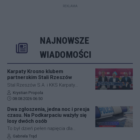
REKLAMA
NAJNOWSZE
Rozwiń
Poprzednie
Następne
Kliknij aby 
K
WIADOMOŚCI
Karpaty Krosno klubem
partnerskim Stali Rzeszów
Stal Rzeszów S.A. i KKS Karpaty
Krosno rozpoczęły oficjalną
Autor artykułu:
Krystian Propola
Data dodania artykułu:
współpracę. Kluby podpisały
08.08.2026 06:50
długoterminową umowę partnerską,
Dwa zgłoszenia, jedna noc i presja
która ma obejmować m.in. wymianę
czasu. Na Podkarpaciu ważyły się
doświadczeń, rozwój szkolenia
losy dwóch osób
młodzieży oraz obserwację i
To był dzień pełen napięcia dla
pozyskiwanie utalentowanych
funkcjonariuszy z powiatu niżańskiego.
Autor artykułu:
Gabriela Trąd
zawodników z regionu.