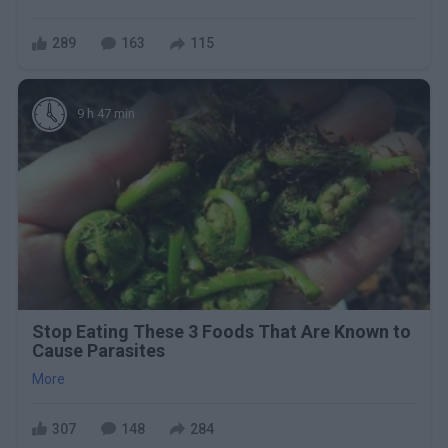
289
163
115
9 h 47 min
Stop Eating These 3 Foods That Are Known to
Cause Parasites
More
307
148
284