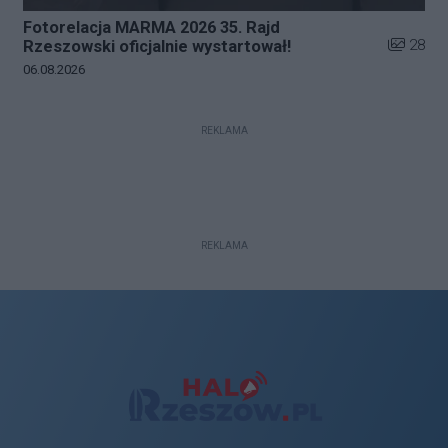
Fotorelacja MARMA 2026 35. Rajd
Liczba zd
28
Rzeszowski oficjalnie wystartował!
Data dodania galerii:
06.08.2026
REKLAMA
REKLAMA