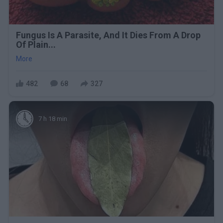
Fungus Is A Parasite, And It Dies From A Drop
Of Plain...
More
482
68
327
7 h 18 min