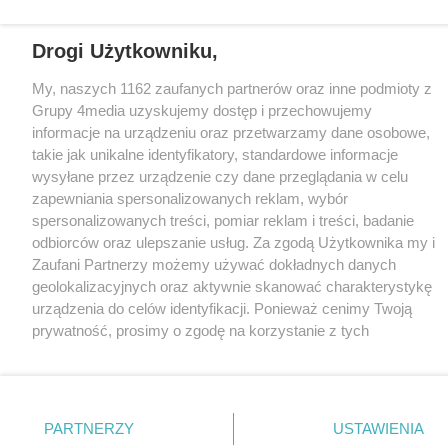
Loaded
:
Unmute
64.60%
Drogi Użytkowniku,
My, naszych 1162 zaufanych partnerów oraz inne podmioty z
Grupy 4media uzyskujemy dostęp i przechowujemy
informacje na urządzeniu oraz przetwarzamy dane osobowe,
takie jak unikalne identyfikatory, standardowe informacje
wysyłane przez urządzenie czy dane przeglądania w celu
zapewniania spersonalizowanych reklam, wybór
spersonalizowanych treści, pomiar reklam i treści, badanie
odbiorców oraz ulepszanie usług. Za zgodą Użytkownika my i
Zaufani Partnerzy możemy używać dokładnych danych
geolokalizacyjnych oraz aktywnie skanować charakterystykę
urządzenia do celów identyfikacji. Ponieważ cenimy Twoją
prywatność, prosimy o zgodę na korzystanie z tych
technologii poprzez kliknięcie „Akceptuję”. Zgoda jest
dobrowolna i zawsze możesz ją zmienić/wycofać klikając
przycisk ustawień prywatności znajdujący się w lewym
dolnym rogu strony
. Niektóre rodzaje przetwarzania
PARTNERZY
USTAWIENIA
danych nie wymagają zgody użytkownika, ale masz prawo