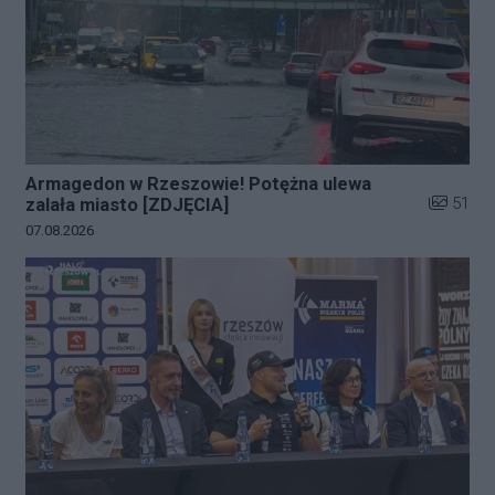
Armagedon w Rzeszowie! Potężna ulewa
Liczba zd
51
zalała miasto [ZDJĘCIA]
Data dodania galerii:
07.08.2026