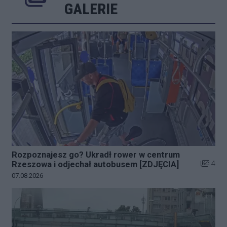
Poprzednie
Następne
Kliknij 
GALERIE
Rozpoznajesz go? Ukradł rower w centrum
Liczba z
4
Rzeszowa i odjechał autobusem [ZDJĘCIA]
Data dodania galerii:
07.08.2026