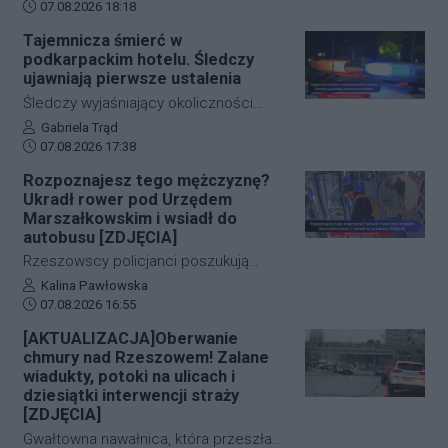
Data dodania artykułu:
W ciągu zaledwie kilkunastu godzin
07.08.2026 18:18
służby ratunkowe musiały
Tajemnicza śmierć w
przeprowadzić dwie niezależne,
podkarpackim hotelu. Śledczy
intensywne akcje poszukiwawcze. W
ujawniają pierwsze ustalenia
obu przypadkach chodziło o ludzkie
Śledczy wyjaśniający okoliczności
życie, a kluczową rolę odegrał czas.
tragicznego zdarzenia na terenie
Autor artykułu:
Gabriela Trąd
Dzięki błyskawicznej mobilizacji policji,
Data dodania artykułu:
jednego z sanockich hoteli dysponują
07.08.2026 17:38
strażaków oraz wykorzystaniu
już pierwszymi wnioskami medyków
Rozpoznajesz tego mężczyznę?
nowoczesnej technologii, obie historie
sądowych. Z przeprowadzonej sekcji
Ukradł rower pod Urzędem
zakończyły się szczęśliwie.
zwłok 37-letniego mężczyzny wynika,
Marszałkowskim i wsiadł do
że na tym etapie postępowania nic nie
autobusu [ZDJĘCIA]
wskazuje na udział osób trzecich.
Rzeszowscy policjanci poszukują
sprawcy kradzieży roweru marki Kross
Autor artykułu:
Kalina Pawłowska
Data dodania artykułu:
o wartości około 1500 złotych. Do
07.08.2026 16:55
zdarzenia doszło w ścisłym centrum
[AKTUALIZACJA]Oberwanie
miasta – pod Urzędem
chmury nad Rzeszowem! Zalane
Marszałkowskim przy al. Cieplińskiego.
wiadukty, potoki na ulicach i
Złodziej ze skradzionym jednośladem
dziesiątki interwencji straży
[ZDJĘCIA]
wsiadł do autobusu MPK linii 28. Jego
wizerunek zarejestrowały kamery
Gwałtowna nawałnica, która przeszła