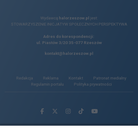
Wydawcą
halorzeszow.pl
jest:
STOWARZYSZENIE INICJATYW SPOŁECZNYCH PERSPEKTYWA
Adres do korespondencji:
ul. Piastów 3/20
35-077 Rzeszów
kontakt@halorzeszow.pl
Redakcja
Reklama
Kontakt
Patronat medialny
Regulamin portalu
Polityka prywatności
Facebook.com
X.com
Instagram.com
Tiktok.com
Youtube.com
CMS portalu
przygotowany przez