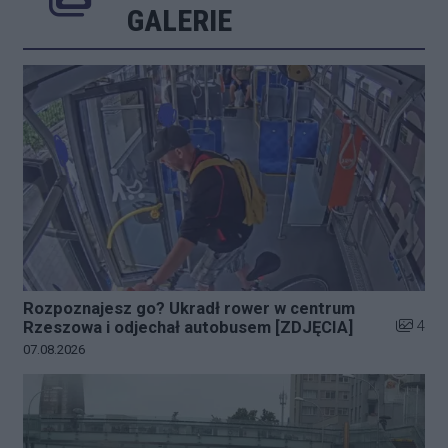
Poprzednie
Następne
Kliknij 
GALERIE
Rozpoznajesz go? Ukradł rower w centrum
Liczba z
4
Rzeszowa i odjechał autobusem [ZDJĘCIA]
Data dodania galerii:
07.08.2026