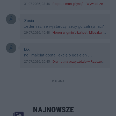
norma w pge dystrybucja rzeszów, takie ***e
Data dodania komentarza:
Źródło komentarza:
31.07.2026, 23:46
Bo prąd musi płynąć... Wywiad ze Zbigniewem Możdżeniem - Dyrektorem Generalnym Oddziału PGE Dystrybucja w Rzeszowie
jak wozowicz czy rybarczyk lub kutyła
cieleckiz dupo na głowie nadal pracują bo to
zagorzali pisowcy
Autor komentarza:
Zosia
Treść komentarza:
Jeden raz nie wystarczył żeby go zatrzymać?
Data dodania komentarza:
Źródło komentarza:
29.07.2026, 10:48
Horror w gminie Łańcut. Mieszkaniec Rzeszowa terroryzował rodzinę nożem i zaatakował policjantów! [VIDEO]
Autor komentarza:
kkk
Treść komentarza:
no i małolat dostał lekcję o udzieleniu
pierwszeństwa
Data dodania komentarza:
Źródło komentarza:
27.07.2026, 20:45
Dramat na przejeździe w Rzeszowie. 16-latek na hulajnodze wjechał wprost pod szynobus
REKLAMA
NAJNOWSZE