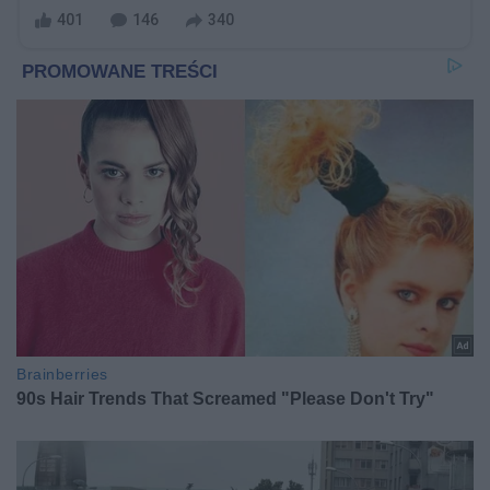
401
146
340