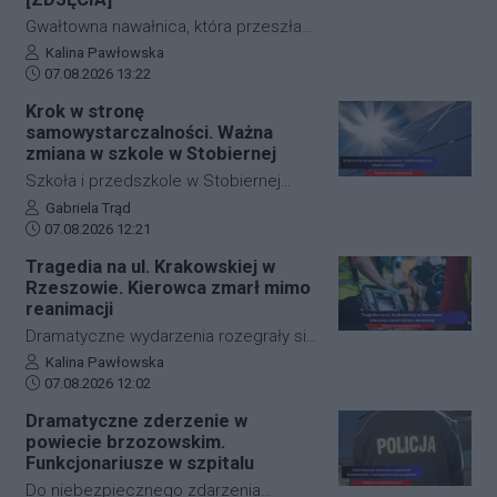
wsiadł do autobusu MPK linii 28. Jego
wizerunek zarejestrowały kamery
Gwałtowna nawałnica, która przeszła
monitoringu, a policja apeluje o pomoc
nad Rzeszowem tuż po godzinie 12:00,
Autor artykułu:
Kalina Pawłowska
w identyfikacji mężczyzny.
Data dodania artykułu:
w kilka minut sparaliżowała ruch w
07.08.2026 13:22
stolicy Podkarpacia. Przeistoczone w
Krok w stronę
rwące potoki ulice, zalane wiadukty i
samowystarczalności. Ważna
wybijające studzienki kanalizacyjne
zmiana w szkole w Stobiernej
odcięły od świata kluczowe arterie.
Szkoła i przedszkole w Stobiernej
Podkarpaccy strażacy wyjeżdżali do
przejdą technologiczną transformację,
Autor artykułu:
Gabriela Trąd
akcji już blisko 70 razy! Mamy dla Was
Data dodania artykułu:
która znacząco wpłynie na budżet
07.08.2026 12:21
zdjęcia z zalanych punktów miasta.
placówki oraz środowisko. Gmina
Tragedia na ul. Krakowskiej w
Trzebownisko oficjalnie
Rzeszowie. Kierowca zmarł mimo
przypieczętowała umowę z wykonawcą
reanimacji
na realizację nowoczesnego systemu
Dramatyczne wydarzenia rozegrały się
zasilania. Dzięki nowej inwestycji
w piątkowy poranek na jednej z
Autor artykułu:
Kalina Pawłowska
placówka nie tylko ograniczy pobór
Data dodania artykułu:
najważniejszych arterii
07.08.2026 12:02
prądu z sieci, ale też zwiększy swoje
komunikacyjnych Rzeszowa. Kierowca
Dramatyczne zderzenie w
bezpieczeństwo energetyczne.
samochodu osobowego
powiecie brzozowskim.
prawdopodobnie doznał nagłego
Funkcjonariusze w szpitalu
zatrzymania krążenia w trakcie jazdy.
Do niebezpiecznego zdarzenia