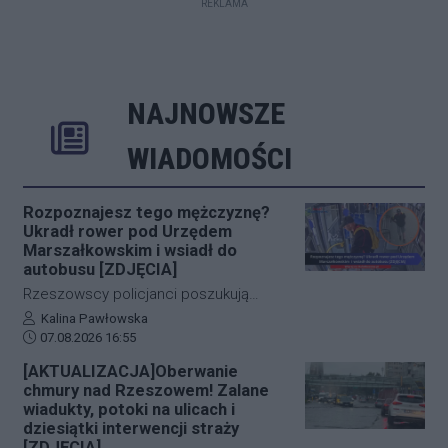
REKLAMA
NAJNOWSZE
Rozwiń
Poprzednie
Następne
Kliknij aby 
K
WIADOMOŚCI
Rozpoznajesz tego mężczyznę?
Ukradł rower pod Urzędem
Marszałkowskim i wsiadł do
autobusu [ZDJĘCIA]
Rzeszowscy policjanci poszukują
sprawcy kradzieży roweru marki Kross
Autor artykułu:
Kalina Pawłowska
Data dodania artykułu:
o wartości około 1500 złotych. Do
07.08.2026 16:55
zdarzenia doszło w ścisłym centrum
[AKTUALIZACJA]Oberwanie
miasta – pod Urzędem
chmury nad Rzeszowem! Zalane
Marszałkowskim przy al. Cieplińskiego.
wiadukty, potoki na ulicach i
Złodziej ze skradzionym jednośladem
dziesiątki interwencji straży
[ZDJĘCIA]