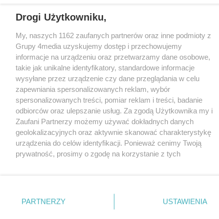
Loaded
:
Unmute
22.67%
Drogi Użytkowniku,
My, naszych 1162 zaufanych partnerów oraz inne podmioty z
Grupy 4media uzyskujemy dostęp i przechowujemy
informacje na urządzeniu oraz przetwarzamy dane osobowe,
takie jak unikalne identyfikatory, standardowe informacje
wysyłane przez urządzenie czy dane przeglądania w celu
zapewniania spersonalizowanych reklam, wybór
spersonalizowanych treści, pomiar reklam i treści, badanie
odbiorców oraz ulepszanie usług. Za zgodą Użytkownika my i
Zaufani Partnerzy możemy używać dokładnych danych
geolokalizacyjnych oraz aktywnie skanować charakterystykę
urządzenia do celów identyfikacji. Ponieważ cenimy Twoją
prywatność, prosimy o zgodę na korzystanie z tych
technologii poprzez kliknięcie „Akceptuję”. Zgoda jest
dobrowolna i zawsze możesz ją zmienić/wycofać klikając
przycisk ustawień prywatności znajdujący się w lewym
dolnym rogu strony
. Niektóre rodzaje przetwarzania
PARTNERZY
USTAWIENIA
danych nie wymagają zgody użytkownika, ale masz prawo
sprzeciwić się takiemu przetwarzaniu. Preferencje będą miały