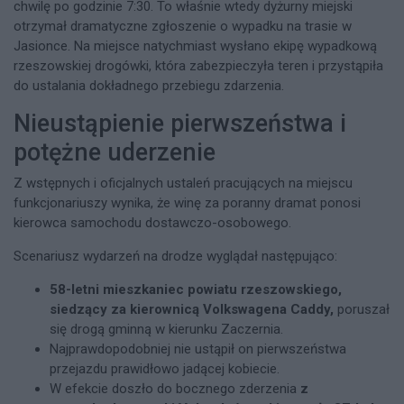
chwilę po godzinie 7:30. To właśnie wtedy dyżurny miejski
otrzymał dramatyczne zgłoszenie o wypadku na trasie w
Jasionce. Na miejsce natychmiast wysłano ekipę wypadkową
rzeszowskiej drogówki, która zabezpieczyła teren i przystąpiła
do ustalania dokładnego przebiegu zdarzenia.
Nieustąpienie pierwszeństwa i
potężne uderzenie
Z wstępnych i oficjalnych ustaleń pracujących na miejscu
funkcjonariuszy wynika, że winę za poranny dramat ponosi
kierowca samochodu dostawczo-osobowego.
Scenariusz wydarzeń na drodze wyglądał następująco:
58-letni mieszkaniec powiatu rzeszowskiego,
siedzący za kierownicą Volkswagena Caddy,
poruszał
się drogą gminną w kierunku Zaczernia.
Najprawdopodobniej nie ustąpił on pierwszeństwa
przejazdu prawidłowo jadącej kobiecie.
W efekcie doszło do bocznego zderzenia
z