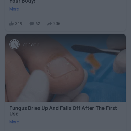
Your Body!
More
319
62
206
7 h 48 min
Fungus Dries Up And Falls Off After The First
Use
More