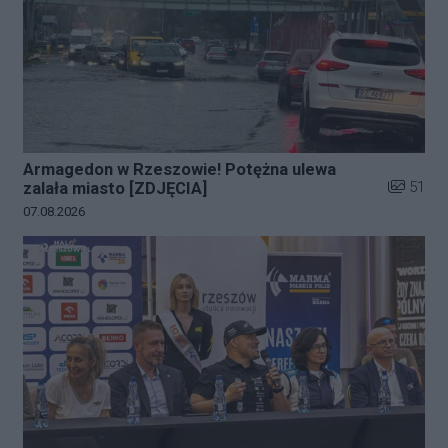
Armagedon w Rzeszowie! Potężna ulewa
Liczba zd
51
zalała miasto [ZDJĘCIA]
Data dodania galerii:
07.08.2026