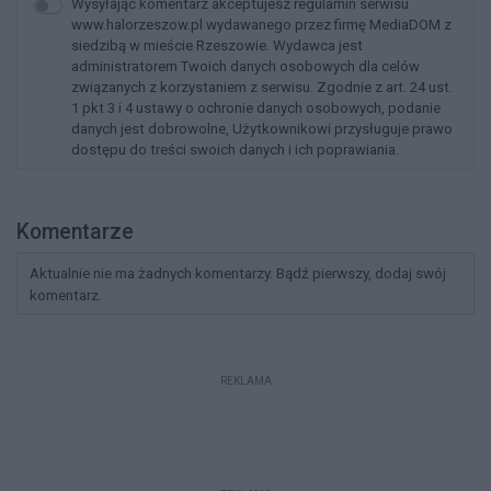
Wysyłając komentarz akceptujesz regulamin serwisu
www.halorzeszow.pl wydawanego przez firmę MediaDOM z
siedzibą w mieście Rzeszowie. Wydawca jest
administratorem Twoich danych osobowych dla celów
związanych z korzystaniem z serwisu. Zgodnie z art. 24 ust.
1 pkt 3 i 4 ustawy o ochronie danych osobowych, podanie
danych jest dobrowolne, Użytkownikowi przysługuje prawo
dostępu do treści swoich danych i ich poprawiania.
Komentarze
Aktualnie nie ma żadnych komentarzy. Bądź pierwszy, dodaj swój
komentarz.
REKLAMA