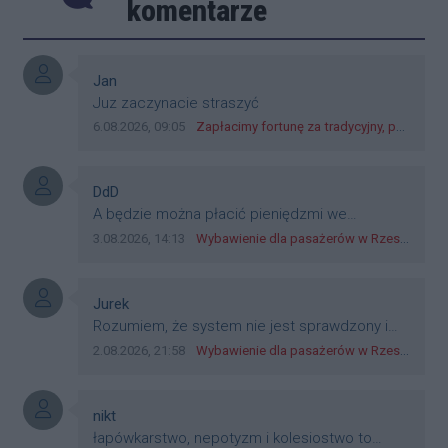
komentarze
Autor komentarza:
Jan
Treść komentarza:
Juz zaczynacie straszyć
Data dodania komentarza:
Źródło komentarza:
6.08.2026, 09:05
Zapłacimy fortunę za tradycyjny, polski obiad?! Ceny ziemniaków w skupach skoczyły o 265 procent!
Autor komentarza:
DdD
Treść komentarza:
A będzie można płacić pieniędzmi we
wszystkich? Bo banknoty emitowane przez
Data dodania komentarza:
Źródło komentarza:
3.08.2026, 14:13
Wybawienie dla pasażerów w Rzeszowie? W mieście ruszyły testy nowego rozwiązania
Narodowy Bank Polski, są prawnym środkiem
płatniczym w Polsce, a nie jakieś telefony,
plastik czy inne bliki. Zakrawa na
Autor komentarza:
Jurek
dyskryminację.
Treść komentarza:
Rozumiem, że system nie jest sprawdzony i
przetestowany. Wybieram się z mim młodym
Data dodania komentarza:
Źródło komentarza:
2.08.2026, 21:58
Wybawienie dla pasażerów w Rzeszowie? W mieście ruszyły testy nowego rozwiązania
do szkoły, zobaczymy jak to ztm, gmina
boguchwała i inne zajęte w tej całej organizacji
przejazdów dadzą radę. Albo ogarną, jak to
Autor komentarza:
nikt
teraz młode ludzie mówią.
Treść komentarza:
łapówkarstwo, nepotyzm i kolesiostwo to