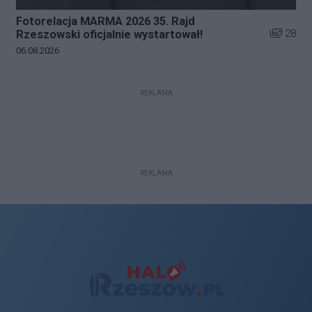
Fotorelacja MARMA 2026 35. Rajd
Liczba zd
28
Rzeszowski oficjalnie wystartował!
Data dodania galerii:
06.08.2026
REKLAMA
REKLAMA