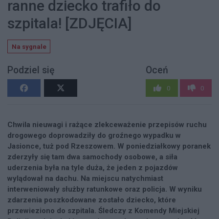
ranne dziecko trafiło do
szpitala! [ZDJĘCIA]
Na sygnale
Podziel się
Oceń
0
0
Chwila nieuwagi i rażące zlekceważenie przepisów ruchu
drogowego doprowadziły do groźnego wypadku w
Jasionce, tuż pod Rzeszowem. W poniedziałkowy poranek
zderzyły się tam dwa samochody osobowe, a siła
uderzenia była na tyle duża, że jeden z pojazdów
wylądował na dachu. Na miejscu natychmiast
interweniowały służby ratunkowe oraz policja. W wyniku
zdarzenia poszkodowane zostało dziecko, które
przewieziono do szpitala. Śledczy z Komendy Miejskiej