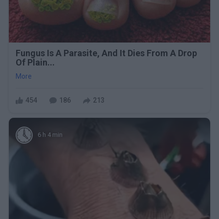
Fungus Is A Parasite, And It Dies From A Drop
Of Plain...
More
454
186
213
6 h 4 min