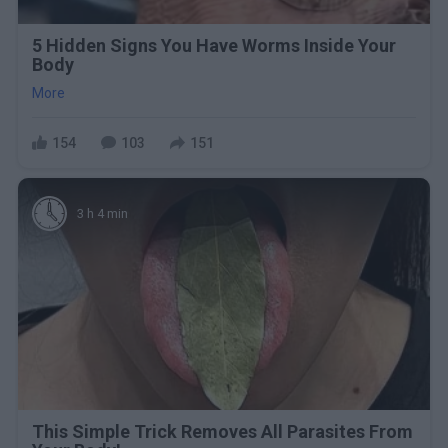
5 Hidden Signs You Have Worms Inside Your
Body
More
154
103
151
3 h 4 min
This Simple Trick Removes All Parasites From