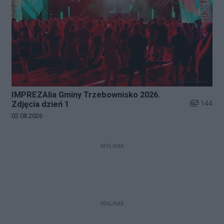
IMPREZAlia Gminy Trzebownisko 2026.
Liczba zdj
144
Zdjęcia dzień 1
Data dodania galerii:
02.08.2026
REKLAMA
REKLAMA