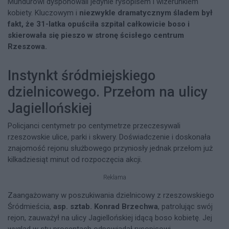
Mundurowi dysponowali jedynie rysopisem i wizerunkiem
kobiety. Kluczowym i
niezwykle dramatycznym śladem był
fakt, że 31-latka opuściła szpital całkowicie boso i
skierowała się pieszo w stronę ścisłego centrum
Rzeszowa.
Instynkt śródmiejskiego
dzielnicowego. Przełom na ulicy
Jagiellońskiej
Policjanci centymetr po centymetrze przeczesywali
rzeszowskie ulice, parki i skwery. Doświadczenie i doskonała
znajomość rejonu służbowego przyniosły jednak przełom już
kilkadziesiąt minut od rozpoczęcia akcji.
Reklama
Zaangażowany w poszukiwania dzielnicowy z rzeszowskiego
Śródmieścia,
asp. sztab. Konrad Brzechwa
, patrolując swój
rejon, zauważył na ulicy Jagiellońskiej idącą boso kobietę. Jej