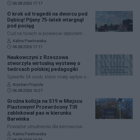
Data dodania artykułu:
gotowość do zaangażowania się w
06.08.2026 17:17
działania zmierzające do
O krok od tragedii na dworcu pod
przeprowadzenia referendum w
Dębicą! Pijany 75-latek wtargnął
sprawie odwołania prezydenta
pod pociąg
Rzeszowa, Konrada Fijołka. W
Cud na torach w powiecie dębickim.
programie "Cogito… u Raczyńskiej" na
Pijany 75-letni mężczyzna wtargnął pod
Autor artykułu:
Kalina Pawłowska
antenie wPolsce24 ocenił, że jeśli
Data dodania artykułu:
nadjeżdżający pociąg na dworcu PKP w
06.08.2026 17:11
inicjatywa nie uzyska poparcia Rady
Czarnej. Mimo że zdarzenie wyglądało
Naukowczyni z Rzeszowa
Miasta, możliwe będzie rozpoczęcie
dramatycznie, senior wyszedł z niego
stworzyła wirtualną wystawę o
zbiórki podpisów wśród mieszkańców.
bez poważniejszych obrażeń. Skutkiem
twórcach polskiej pedagogiki
incydentu były jednak spore utrudnienia
Sylwetki 54 osób, które miały wpływ na
na kolei, ruch pociągów zablokowano
rozwój polskiej edukacji przedszkolnej i
Autor artykułu:
Krystian Propola
na niemal godzinę.
Data dodania artykułu:
wczesnoszkolnej, można poznać dzięki
06.08.2026 16:27
nowej wystawie internetowej. Autorką
Groźna kolizja na S19 w Miejscu
projektu "Polska pedagogika
Piastowym! Przewrócony TIR
przedszkolna i wczesnoszkolna i jej
zablokował pas w kierunku
twórcy" jest dr Mariola Kinal z Instytutu
Barwinka
Pedagogiki Uniwersytetu
Poważne utrudnienia dla kierowców
Rzeszowskiego. Ekspozycja jest
jadących w stronę przejścia
Autor artykułu:
Kalina Pawłowska
dostępna od czwartku, 6 sierpnia.
Data dodania artykułu:
06.08.2026 16:26