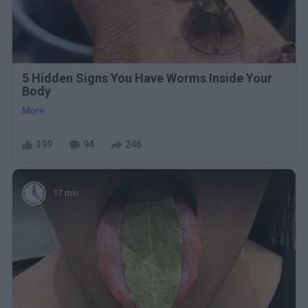
5 Hidden Signs You Have Worms Inside Your
Body
More
399
94
246
17 min