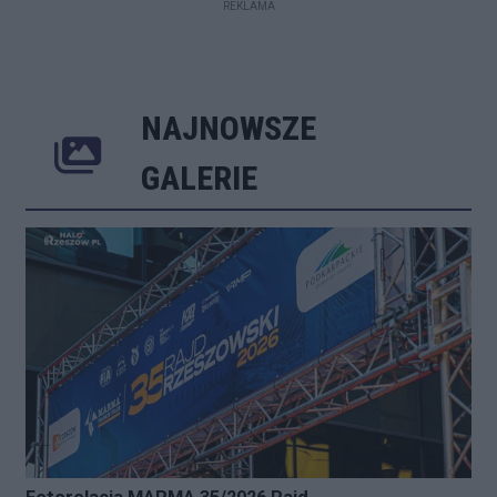
REKLAMA
NAJNOWSZE
Poprzednie
Następne
Kliknij 
GALERIE