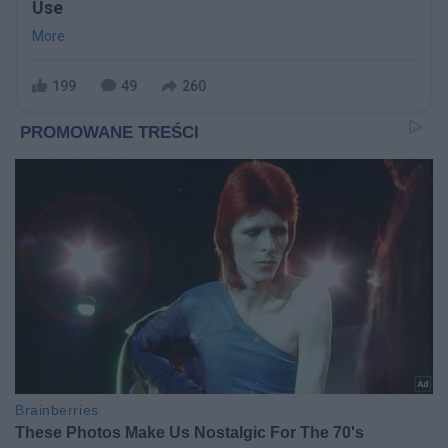
Use
More
199
49
260