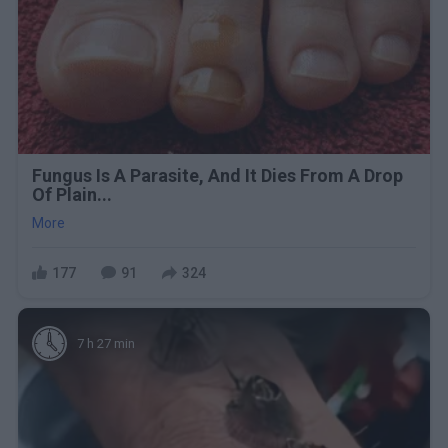
Fungus Is A Parasite, And It Dies From A Drop
Of Plain...
More
177
91
324
7 h 27 min