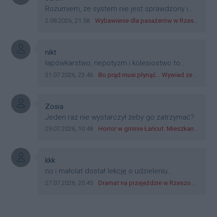
dyskryminację.
Treść komentarza:
Rozumiem, że system nie jest sprawdzony i
przetestowany. Wybieram się z mim młodym
Data dodania komentarza:
Źródło komentarza:
2.08.2026, 21:58
Wybawienie dla pasażerów w Rzeszowie? W mieście ruszyły testy nowego rozwiązania
do szkoły, zobaczymy jak to ztm, gmina
boguchwała i inne zajęte w tej całej organizacji
przejazdów dadzą radę. Albo ogarną, jak to
Autor komentarza:
nikt
teraz młode ludzie mówią.
Treść komentarza:
łapówkarstwo, nepotyzm i kolesiostwo to
norma w pge dystrybucja rzeszów, takie ***e
Data dodania komentarza:
Źródło komentarza:
31.07.2026, 23:46
Bo prąd musi płynąć... Wywiad ze Zbigniewem Możdżeniem - Dyrektorem Generalnym Oddziału PGE Dystrybucja w Rzeszowie
jak wozowicz czy rybarczyk lub kutyła
cieleckiz dupo na głowie nadal pracują bo to
zagorzali pisowcy
Autor komentarza:
Zosia
Treść komentarza:
Jeden raz nie wystarczył żeby go zatrzymać?
Data dodania komentarza:
Źródło komentarza:
29.07.2026, 10:48
Horror w gminie Łańcut. Mieszkaniec Rzeszowa terroryzował rodzinę nożem i zaatakował policjantów! [VIDEO]
Autor komentarza:
kkk
Treść komentarza:
no i małolat dostał lekcję o udzieleniu
pierwszeństwa
Data dodania komentarza:
Źródło komentarza:
27.07.2026, 20:45
Dramat na przejeździe w Rzeszowie. 16-latek na hulajnodze wjechał wprost pod szynobus