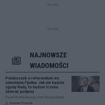
REKLAMA
REKLAMA
NAJNOWSZE
Rozwiń
Poprzednie
Następne
Kliknij aby 
K
WIADOMOŚCI
Połuboczek o referendum ws.
odwołania Fijołka: Jak nie będzie
zgody Rady, to będzie trzeba
zbierać podpisy
Poseł Konfederacji oraz Nowej Nadziei,
Michał Połuboczek, deklaruje
Autor artykułu:
Krystian Propola