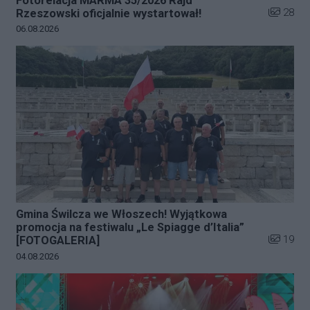
Fotorelacja MARMA 35/2026 Rajd
Liczba zd
28
Rzeszowski oficjalnie wystartował!
Data dodania galerii:
06.08.2026
Gmina Świlcza we Włoszech! Wyjątkowa
promocja na festiwalu „Le Spiagge d’Italia”
Liczba zd
19
[FOTOGALERIA]
Data dodania galerii:
04.08.2026