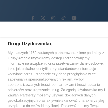
Facebook.com
X.com
Instagram.com
Tiktok.com
Youtube.com
CMS portalu
przygotowany przez
Loaded
:
Unmute
Drogi Użytkowniku,
49.42%
My, naszych 1162 zaufanych partnerów oraz inne podmioty z
Grupy 4media uzyskujemy dostęp i przechowujemy
informacje na urządzeniu oraz przetwarzamy dane osobowe,
takie jak unikalne identyfikatory, standardowe informacje
wysyłane przez urządzenie czy dane przeglądania w celu
zapewniania spersonalizowanych reklam, wybór
spersonalizowanych treści, pomiar reklam i treści, badanie
odbiorców oraz ulepszanie usług. Za zgodą Użytkownika my i
Zaufani Partnerzy możemy używać dokładnych danych
geolokalizacyjnych oraz aktywnie skanować charakterystykę
urządzenia do celów identyfikacji. Ponieważ cenimy Twoją