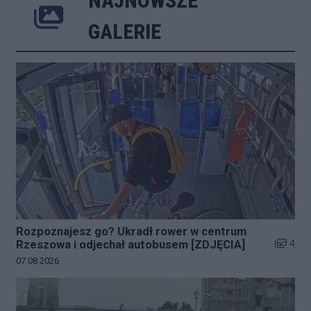
NAJNOWSZE
Poprzednie
Następne
Kliknij 
GALERIE
Rozpoznajesz go? Ukradł rower w centrum
Liczba z
4
Rzeszowa i odjechał autobusem [ZDJĘCIA]
Data dodania galerii:
07.08.2026