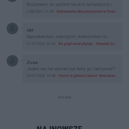
dyskryminację.
Treść komentarza:
Rozumiem, że system nie jest sprawdzony i
przetestowany. Wybieram się z mim młodym
Data dodania komentarza:
Źródło komentarza:
2.08.2026, 21:58
Wybawienie dla pasażerów w Rzeszowie? W mieście ruszyły testy nowego rozwiązania
do szkoły, zobaczymy jak to ztm, gmina
boguchwała i inne zajęte w tej całej organizacji
przejazdów dadzą radę. Albo ogarną, jak to
Autor komentarza:
nikt
teraz młode ludzie mówią.
Treść komentarza:
łapówkarstwo, nepotyzm i kolesiostwo to
norma w pge dystrybucja rzeszów, takie ***e
Data dodania komentarza:
Źródło komentarza:
31.07.2026, 23:46
Bo prąd musi płynąć... Wywiad ze Zbigniewem Możdżeniem - Dyrektorem Generalnym Oddziału PGE Dystrybucja w Rzeszowie
jak wozowicz czy rybarczyk lub kutyła
cieleckiz dupo na głowie nadal pracują bo to
zagorzali pisowcy
Autor komentarza:
Zosia
Treść komentarza:
Jeden raz nie wystarczył żeby go zatrzymać?
Data dodania komentarza:
Źródło komentarza:
29.07.2026, 10:48
Horror w gminie Łańcut. Mieszkaniec Rzeszowa terroryzował rodzinę nożem i zaatakował policjantów! [VIDEO]
REKLAMA