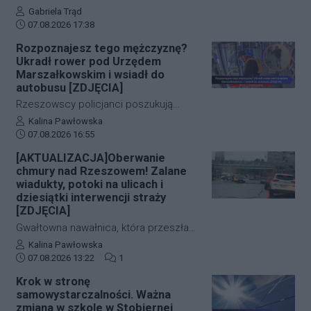
życie, a kluczową rolę odegrał czas.
tragicznego zdarzenia na terenie
Autor artykułu:
Gabriela Trąd
Dzięki błyskawicznej mobilizacji policji,
Data dodania artykułu:
jednego z sanockich hoteli dysponują
07.08.2026 17:38
strażaków oraz wykorzystaniu
już pierwszymi wnioskami medyków
Rozpoznajesz tego mężczyznę?
nowoczesnej technologii, obie historie
sądowych. Z przeprowadzonej sekcji
Ukradł rower pod Urzędem
zakończyły się szczęśliwie.
zwłok 37-letniego mężczyzny wynika,
Marszałkowskim i wsiadł do
że na tym etapie postępowania nic nie
autobusu [ZDJĘCIA]
wskazuje na udział osób trzecich.
Rzeszowscy policjanci poszukują
sprawcy kradzieży roweru marki Kross
Autor artykułu:
Kalina Pawłowska
Data dodania artykułu:
o wartości około 1500 złotych. Do
07.08.2026 16:55
zdarzenia doszło w ścisłym centrum
[AKTUALIZACJA]Oberwanie
miasta – pod Urzędem
chmury nad Rzeszowem! Zalane
Marszałkowskim przy al. Cieplińskiego.
wiadukty, potoki na ulicach i
Złodziej ze skradzionym jednośladem
dziesiątki interwencji straży
[ZDJĘCIA]
wsiadł do autobusu MPK linii 28. Jego
wizerunek zarejestrowały kamery
Gwałtowna nawałnica, która przeszła
monitoringu, a policja apeluje o pomoc
nad Rzeszowem tuż po godzinie 12:00,
Autor artykułu:
Kalina Pawłowska
w identyfikacji mężczyzny.
Data dodania artykułu:
Liczba komentarzy artykułu:
w kilka minut sparaliżowała ruch w
07.08.2026 13:22
1
stolicy Podkarpacia. Przeistoczone w
Krok w stronę
rwące potoki ulice, zalane wiadukty i
samowystarczalności. Ważna
wybijające studzienki kanalizacyjne
zmiana w szkole w Stobiernej