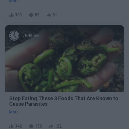
More
393
83
81
5 h 48 min
Stop Eating These 3 Foods That Are Known to
Cause Parasites
More
342
158
122