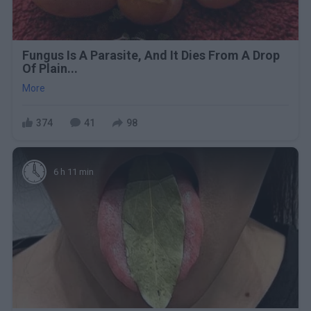
Fungus Is A Parasite, And It Dies From A Drop
Of Plain...
More
374
41
98
6 h 11 min