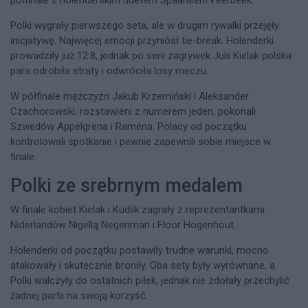
półfinale z holenderskim duetem Spaansen/Veerbeek.
Polki wygrały pierwszego seta, ale w drugim rywalki przejęły
inicjatywę. Najwięcej emocji przyniósł tie-break. Holenderki
prowadziły już 12:8, jednak po serii zagrywek Julii Kielak polska
para odrobiła straty i odwróciła losy meczu.
W półfinale mężczyzn Jakub Krzemiński i Aleksander
Czachorowski, rozstawieni z numerem jeden, pokonali
Szwedów Appelgrena i Raména. Polacy od początku
kontrolowali spotkanie i pewnie zapewnili sobie miejsce w
finale.
Polki ze srebrnym medalem
W finale kobiet Kielak i Kudlik zagrały z reprezentantkami
Niderlandów Nigellą Negenman i Floor Hogenhout.
Holenderki od początku postawiły trudne warunki, mocno
atakowały i skutecznie broniły. Oba sety były wyrównane, a
Polki walczyły do ostatnich piłek, jednak nie zdołały przechylić
żadnej partii na swoją korzyść.