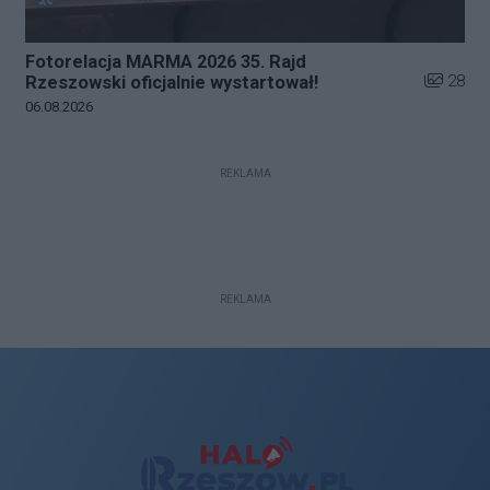
Fotorelacja MARMA 2026 35. Rajd
Liczba zd
28
Rzeszowski oficjalnie wystartował!
Data dodania galerii:
06.08.2026
REKLAMA
REKLAMA