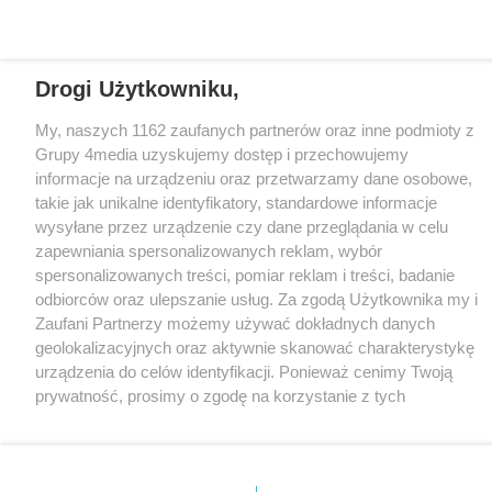
CMS portalu
przygotowany przez
Loaded
:
Unmute
100.00%
Drogi Użytkowniku,
My, naszych 1162 zaufanych partnerów oraz inne podmioty z
Grupy 4media uzyskujemy dostęp i przechowujemy
informacje na urządzeniu oraz przetwarzamy dane osobowe,
takie jak unikalne identyfikatory, standardowe informacje
wysyłane przez urządzenie czy dane przeglądania w celu
zapewniania spersonalizowanych reklam, wybór
spersonalizowanych treści, pomiar reklam i treści, badanie
odbiorców oraz ulepszanie usług. Za zgodą Użytkownika my i
Zaufani Partnerzy możemy używać dokładnych danych
geolokalizacyjnych oraz aktywnie skanować charakterystykę
urządzenia do celów identyfikacji. Ponieważ cenimy Twoją
prywatność, prosimy o zgodę na korzystanie z tych
technologii poprzez kliknięcie „Akceptuję”. Zgoda jest
dobrowolna i zawsze możesz ją zmienić/wycofać klikając
przycisk ustawień prywatności znajdujący się w lewym
dolnym rogu strony
. Niektóre rodzaje przetwarzania