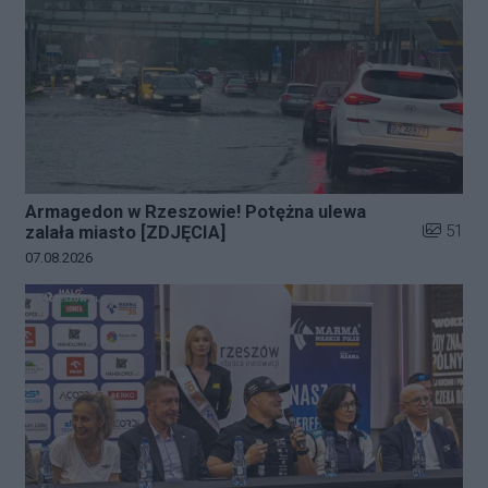
Armagedon w Rzeszowie! Potężna ulewa
Liczba zd
51
zalała miasto [ZDJĘCIA]
Data dodania galerii:
07.08.2026