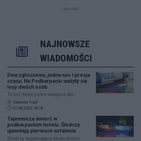
REKLAMA
NAJNOWSZE
Rozwiń
Poprzednie
Następne
Kliknij aby 
K
WIADOMOŚCI
Dwa zgłoszenia, jedna noc i presja
czasu. Na Podkarpaciu ważyły się
losy dwóch osób
To był dzień pełen napięcia dla
funkcjonariuszy z powiatu niżańskiego.
Autor artykułu:
Gabriela Trąd
Data dodania artykułu:
W ciągu zaledwie kilkunastu godzin
07.08.2026 18:18
służby ratunkowe musiały
Tajemnicza śmierć w
przeprowadzić dwie niezależne,
podkarpackim hotelu. Śledczy
intensywne akcje poszukiwawcze. W
ujawniają pierwsze ustalenia
obu przypadkach chodziło o ludzkie
Śledczy wyjaśniający okoliczności