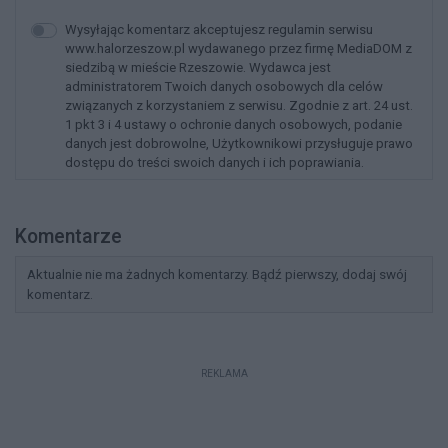
Wysyłając komentarz akceptujesz regulamin serwisu
www.halorzeszow.pl wydawanego przez firmę MediaDOM z
siedzibą w mieście Rzeszowie. Wydawca jest
administratorem Twoich danych osobowych dla celów
związanych z korzystaniem z serwisu. Zgodnie z art. 24 ust.
1 pkt 3 i 4 ustawy o ochronie danych osobowych, podanie
danych jest dobrowolne, Użytkownikowi przysługuje prawo
dostępu do treści swoich danych i ich poprawiania.
Komentarze
Aktualnie nie ma żadnych komentarzy. Bądź pierwszy, dodaj swój
komentarz.
REKLAMA