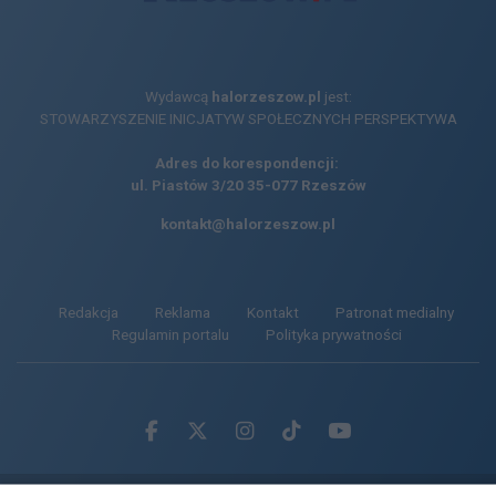
Wydawcą
halorzeszow.pl
jest:
STOWARZYSZENIE INICJATYW SPOŁECZNYCH PERSPEKTYWA
Adres do korespondencji:
ul. Piastów 3/20
35-077 Rzeszów
kontakt@halorzeszow.pl
Redakcja
Reklama
Kontakt
Patronat medialny
Regulamin portalu
Polityka prywatności
Facebook.com
X.com
Instagram.com
Tiktok.com
Youtube.com