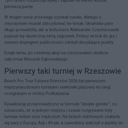
Tym razem rozpoczęli lepiej i zapisali na swoim koncie
pierwszą partię.
W drugim secie przewagę uzyskali rywale, dlatego o
zwycięstwie musiał zdecydować tie-break. Ukraińska para
długo prowadziła, ale w końcówce Aleksander Czachorowski
popisał się skuteczną serią zagrywek. Polacy wrócili do gry i
niesieni dopingiem publiczności zdobyli decydujące punkty.
Dzięki temu, po ostatniej akcji na rzeszowskim obiekcie
zabrzmiał Mazurek Dąbrowskiego.
Pierwszy taki turniej w Rzeszowie
Beach Pro Tour Futures Rzeszów 2026 był pierwszym
międzynarodowym turniejem siatkówki plażowej tej rangi
rozegranym w stolicy Podkarpacia.
Rywalizację przeprowadzono w formule "double gender", co
oznaczało, że w jednym miejscu i czasie rozgrywane były
turnieje kobiet oraz mężczyzn. Na listach startowych znalazły
się pary z Europy, Azji i Afryki, a zawodnicy walczyli o punkty do