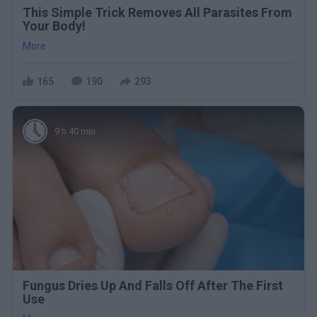
This Simple Trick Removes All Parasites From
Your Body!
More
165
190
293
9 h 40 min
Fungus Dries Up And Falls Off After The First
Use