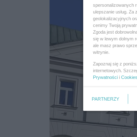
spersonalizowanych re
ulepszanie usług. Za
geolokalizacyjnych or
cenimy Twoją prywatno
Zgoda jest dobrowoln
się w lewym dolnym r
ale masz prawo sprzec
witrynie.
Zapoznaj się z poniż
internetowych. Szcze
Prywatności
i
Cookie
PARTNERZY