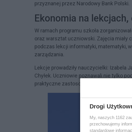
przyznanej przez Narodowy Bank Polski.
Ekonomia na lekcjach, 
W ramach programu szkoła zorganizowała
oraz warsztat uczniowski. Zajęcia miały c
podczas lekcji informatyki, matematyki, w
zarządzania.
Lekcje prowadziły nauczycielki: Izabela J
Chyłek. Uczniowie poznawali nie tylko p
praktyczne zastosowanie w codziennym 
Drogi Użytkow
My, naszych 1162 zau
przechowujemy informa
standardowe informac