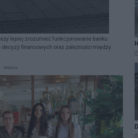
eży lepiej zrozumieć funkcjonowanie banku
H
 decyzji finansowych oraz zależności między
M
D
t
z
Reklama
D
D