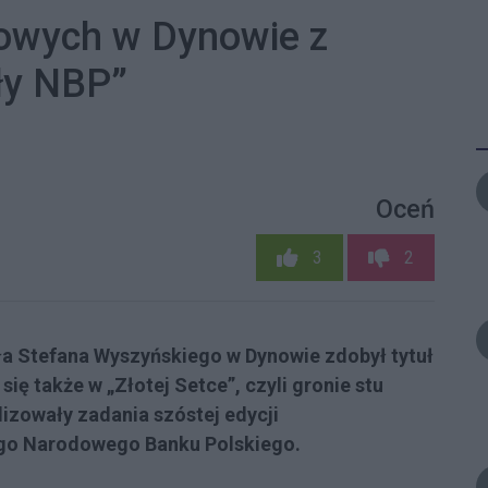
owych w Dynowie z
oły NBP”
Oceń
3
2
a Stefana Wyszyńskiego w Dynowie zdobył tytuł
ię także w „Złotej Setce”, czyli gronie stu
alizowały zadania szóstej edycji
go Narodowego Banku Polskiego.