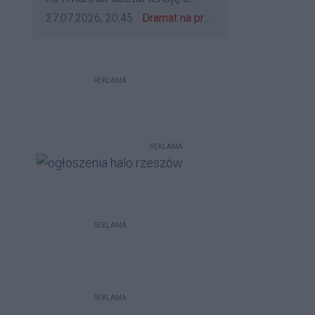
udzieleniu pierwszeństwa
Data dodania komentarza:
Źródło komentarza:
27.07.2026, 20:45
Dramat na przejeździe w Rzeszowie. 16-latek na hulajnodze wjechał wprost pod szynobus
REKLAMA
REKLAMA
REKLAMA
REKLAMA