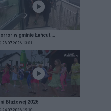
orror w gminie Łańcut.
ieszkaniec Rzeszowa
ata dodania materiału wideo:
28.07.2026 13:01
erroryzował rodzinę nożem i
aatakował policjantów!
ni Błażowej 2026
ata dodania materiału wideo:
24.07.2026 19:10