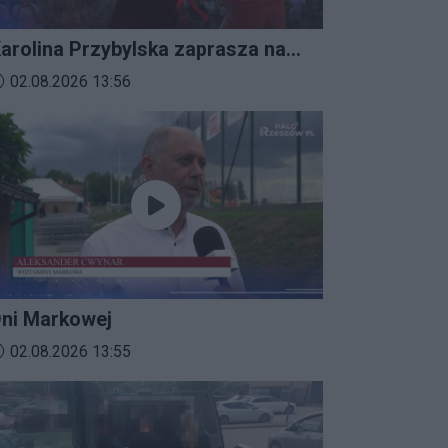
arolina Przybylska zaprasza na
mprezalia 2026
ata dodania materiału wideo:
02.08.2026 13:56
ni Markowej
ata dodania materiału wideo:
02.08.2026 13:55