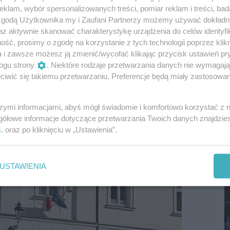
klam, wybór spersonalizowanych treści, pomiar reklam i treści, bad
 zgodą Użytkownika my i Zaufani Partnerzy możemy używać dokład
az aktywnie skanować charakterystykę urządzenia do celów identyfi
ść, prosimy o zgodę na korzystanie z tych technologii poprzez klikn
a i zawsze możesz ją zmienić/wycofać klikając przycisk ustawień pr
ogu strony
. Niektóre rodzaje przetwarzania danych nie wymagaj
iwić się takiemu przetwarzaniu. Preferencje będą miały zastosowania
szymi informacjami, abyś mógł świadomie i komfortowo korzystać z
S
gółowe informacje dotyczące przetwarzania Twoich danych znajdzi
I
s
. oraz po kliknięciu w „Ustawienia”.
D
USTAWIENIA