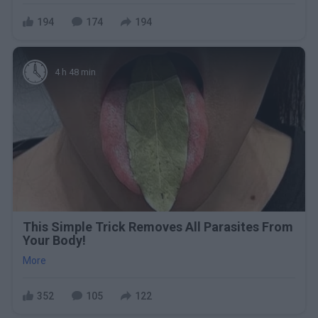
194
174
194
4 h 48 min
This Simple Trick Removes All Parasites From
Your Body!
More
352
105
122