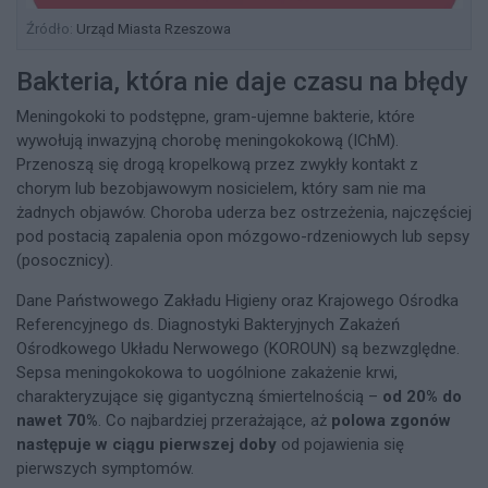
Źródło:
Urząd Miasta Rzeszowa
Bakteria, która nie daje czasu na błędy
Meningokoki to podstępne, gram-ujemne bakterie, które
wywołują inwazyjną chorobę meningokokową (IChM).
Przenoszą się drogą kropelkową przez zwykły kontakt z
chorym lub bezobjawowym nosicielem, który sam nie ma
żadnych objawów. Choroba uderza bez ostrzeżenia, najczęściej
pod postacią zapalenia opon mózgowo-rdzeniowych lub sepsy
(posocznicy).
Dane Państwowego Zakładu Higieny oraz Krajowego Ośrodka
Referencyjnego ds. Diagnostyki Bakteryjnych Zakażeń
Ośrodkowego Układu Nerwowego (KOROUN) są bezwzględne.
Sepsa meningokokowa to uogólnione zakażenie krwi,
charakteryzujące się gigantyczną śmiertelnością –
od 20% do
nawet 70%
. Co najbardziej przerażające, aż
polowa zgonów
następuje w ciągu pierwszej doby
od pojawienia się
pierwszych symptomów.