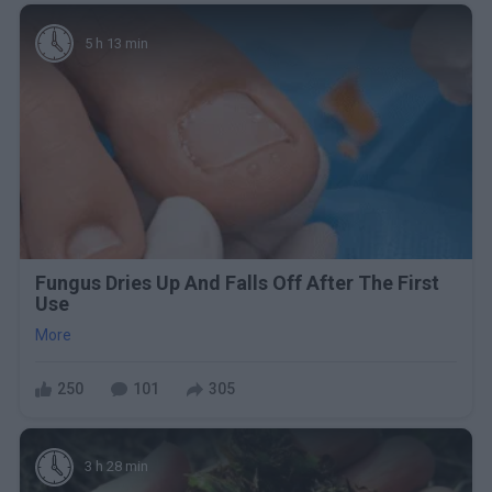
5 h 13 min
Fungus Dries Up And Falls Off After The First
Use
More
250
101
305
3 h 28 min