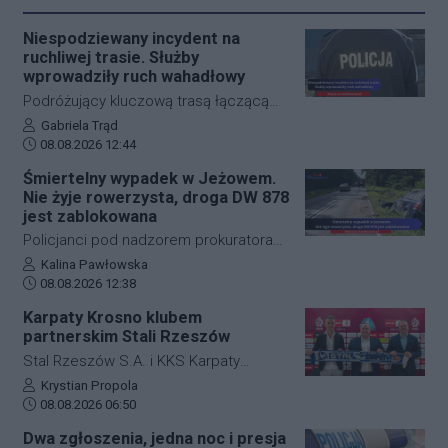
Niespodziewany incydent na
ruchliwej trasie. Służby
wprowadziły ruch wahadłowy
Podróżujący kluczową trasą łączącą
Jasło z Gorlicami muszą uzbroić się w
Autor artykułu:
Gabriela Trąd
Data dodania artykułu:
cierpliwość. Niespodziewane
08.08.2026 12:44
zdarzenie drogowe w miejscowości
Śmiertelny wypadek w Jeżowem.
Przysieki doprowadziło do utrudnień na
Nie żyje rowerzysta, droga DW 878
drodze krajowej nr 28. Na miejscu
jest zablokowana
natychmiast pojawiła się policja, która
Policjanci pod nadzorem prokuratora
wprowadziła zmianę w organizacji
ustalają szczegółowe okoliczności
Autor artykułu:
Kalina Pawłowska
ruchu, by zabezpieczyć teren i uniknąć
Data dodania artykułu:
tragicznego wypadku, do którego
08.08.2026 12:38
kolejnych niebezpiecznych sytuacji.
doszło dzisiaj rano w miejscowości
Karpaty Krosno klubem
Jeżowe w powiecie niżańskim. W
partnerskim Stali Rzeszów
wyniku zderzenia samochodu
Stal Rzeszów S.A. i KKS Karpaty
osobowego z rowerzystą, śmierć na
Krosno rozpoczęły oficjalną
Autor artykułu:
Krystian Propola
miejscu poniósł kierujący jednośladem.
Data dodania artykułu:
współpracę. Kluby podpisały
08.08.2026 06:50
Droga wojewódzka nr 878 jest
długoterminową umowę partnerską,
Dwa zgłoszenia, jedna noc i presja
całkowicie zablokowana.