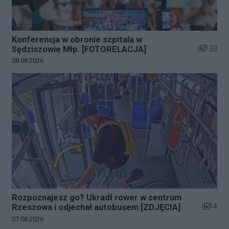
Konferencja w obronie szpitala w
Liczba zd
33
Sędziszowie Młp. [FOTORELACJA]
Data dodania galerii:
08.08.2026
Rozpoznajesz go? Ukradł rower w centrum
Liczba z
4
Rzeszowa i odjechał autobusem [ZDJĘCIA]
Data dodania galerii:
07.08.2026