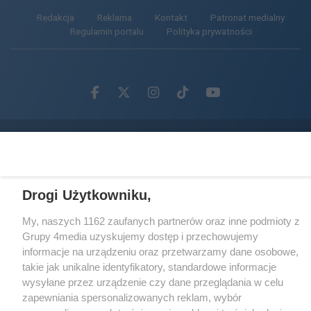
Redakcja
Reklama
Kontakt
Patronat medialny
Regulamin portalu
Polityka prywatności
Facebook.com
X.com
Instagram.com
Tiktok.com
Youtube.com
CMS portalu
przygotowany przez
Loaded
:
Unmute
24.18%
Drogi Użytkowniku,
My, naszych 1162 zaufanych partnerów oraz inne podmioty z
Grupy 4media uzyskujemy dostęp i przechowujemy
informacje na urządzeniu oraz przetwarzamy dane osobowe,
takie jak unikalne identyfikatory, standardowe informacje
wysyłane przez urządzenie czy dane przeglądania w celu
zapewniania spersonalizowanych reklam, wybór