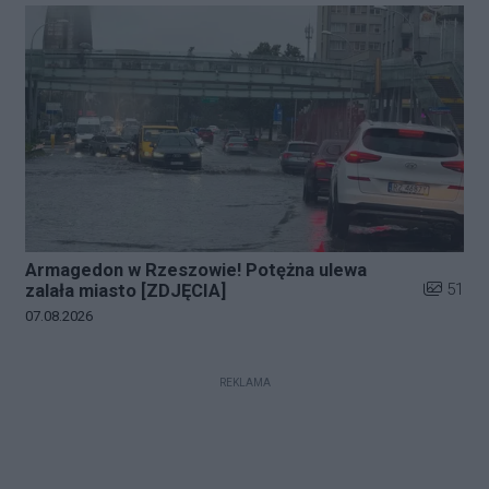
Armagedon w Rzeszowie! Potężna ulewa
Liczba zd
51
zalała miasto [ZDJĘCIA]
Data dodania galerii:
07.08.2026
REKLAMA