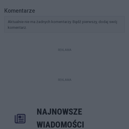
Komentarze
Aktualnie nie ma żadnych komentarzy. Bądź pierwszy, dodaj swój
komentarz.
REKLAMA
REKLAMA
NAJNOWSZE
Rozwiń
Poprzednie
Następne
Kliknij aby 
K
WIADOMOŚCI