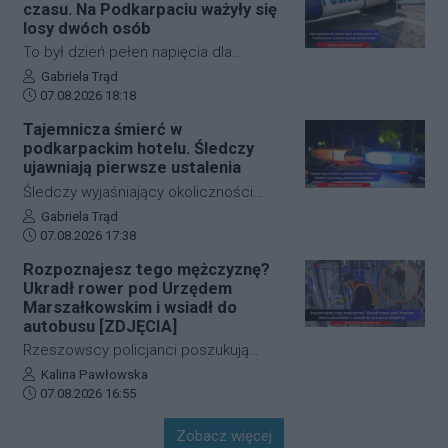
która ma obejmować m.in. wymianę
czasu. Na Podkarpaciu ważyły się
doświadczeń, rozwój szkolenia
losy dwóch osób
młodzieży oraz obserwację i
To był dzień pełen napięcia dla
pozyskiwanie utalentowanych
funkcjonariuszy z powiatu niżańskiego.
Autor artykułu:
Gabriela Trąd
zawodników z regionu.
Data dodania artykułu:
W ciągu zaledwie kilkunastu godzin
07.08.2026 18:18
służby ratunkowe musiały
Tajemnicza śmierć w
przeprowadzić dwie niezależne,
podkarpackim hotelu. Śledczy
intensywne akcje poszukiwawcze. W
ujawniają pierwsze ustalenia
obu przypadkach chodziło o ludzkie
Śledczy wyjaśniający okoliczności
życie, a kluczową rolę odegrał czas.
tragicznego zdarzenia na terenie
Autor artykułu:
Gabriela Trąd
Dzięki błyskawicznej mobilizacji policji,
Data dodania artykułu:
jednego z sanockich hoteli dysponują
07.08.2026 17:38
strażaków oraz wykorzystaniu
już pierwszymi wnioskami medyków
Rozpoznajesz tego mężczyznę?
nowoczesnej technologii, obie historie
sądowych. Z przeprowadzonej sekcji
Ukradł rower pod Urzędem
zakończyły się szczęśliwie.
zwłok 37-letniego mężczyzny wynika,
Marszałkowskim i wsiadł do
że na tym etapie postępowania nic nie
autobusu [ZDJĘCIA]
wskazuje na udział osób trzecich.
Rzeszowscy policjanci poszukują
sprawcy kradzieży roweru marki Kross
Autor artykułu:
Kalina Pawłowska
Data dodania artykułu:
o wartości około 1500 złotych. Do
07.08.2026 16:55
zdarzenia doszło w ścisłym centrum
Zobacz więcej
miasta – pod Urzędem