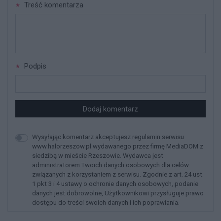
Treść komentarza
Podpis
Dodaj komentarz
Wysyłając komentarz akceptujesz regulamin serwisu
www.halorzeszow.pl wydawanego przez firmę MediaDOM z
siedzibą w mieście Rzeszowie. Wydawca jest
administratorem Twoich danych osobowych dla celów
związanych z korzystaniem z serwisu. Zgodnie z art. 24 ust.
1 pkt 3 i 4 ustawy o ochronie danych osobowych, podanie
danych jest dobrowolne, Użytkownikowi przysługuje prawo
dostępu do treści swoich danych i ich poprawiania.