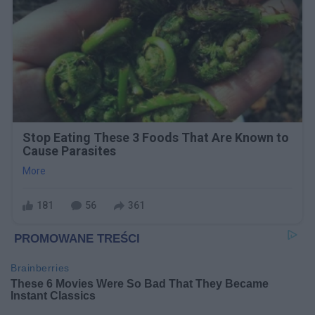
Stop Eating These 3 Foods That Are Known to
Cause Parasites
More
181
56
361