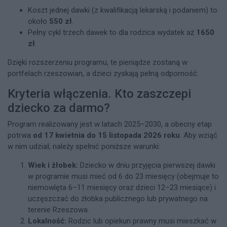
Koszt jednej dawki (z kwalifikacją lekarską i podaniem) to
około
550 zł
.
Pełny cykl trzech dawek to dla rodzica wydatek aż
1650
zł
.
Dzięki rozszerzeniu programu, te pieniądze zostaną w
portfelach rzeszowian, a dzieci zyskają pełną odporność.
Kryteria włączenia. Kto zaszczepi
dziecko za darmo?
Program realizowany jest w latach 2025–2030, a obecny etap
potrwa
od 17 kwietnia do 15 listopada 2026 roku
. Aby wziąć
w nim udział, należy spełnić poniższe warunki:
Wiek i żłobek:
Dziecko w dniu przyjęcia pierwszej dawki
w programie musi mieć od 6 do 23 miesięcy (obejmuje to
niemowlęta 6–11 miesięcy oraz dzieci 12–23 miesiące) i
uczęszczać do żłobka publicznego lub prywatnego na
terenie Rzeszowa.
Lokalność:
Rodzic lub opiekun prawny musi mieszkać w