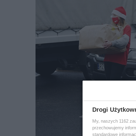
Drogi Użytkow
My, naszych 1162 zau
przechowujemy informa
standardowe informac