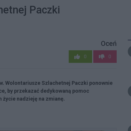
chetnej Paczki
Oceń
0
0
ów. Wolontariusze Szlachetnej Paczki ponownie
lsce, by przekazać dedykowaną pomoc
h życie nadzieję na zmianę.