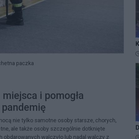
K
I
D
chetna paczka
 miejsca i pomogła
 pandemię
ocą nie tylko samotne osoby starsze, chorych,
D
ne, ale także osoby szczególnie dotknięte
h obdarowanych walczyło lub nadal walczy z
D