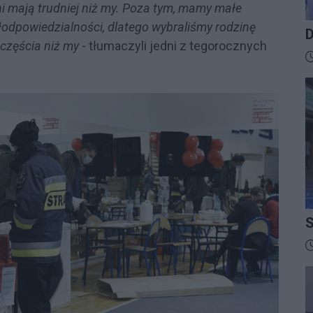
ni mają trudniej niż my. Poza tym, mamy małe
łodpowiedzialności, dlatego wybraliśmy rodzinę
D
zczęścia niż my
- tłumaczyli jedni z tegorocznych
B
D
S
I
D