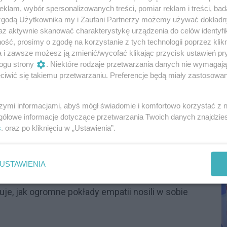
klam, wybór spersonalizowanych treści, pomiar reklam i treści, bad
chetna paczka
 zgodą Użytkownika my i Zaufani Partnerzy możemy używać dokład
az aktywnie skanować charakterystykę urządzenia do celów identyfi
ść, prosimy o zgodę na korzystanie z tych technologii poprzez klikn
a i zawsze możesz ją zmienić/wycofać klikając przycisk ustawień pr
ogu strony
. Niektóre rodzaje przetwarzania danych nie wymagaj
rednia wartość pojedynczej
iwić się takiemu przetwarzaniu. Preferencje będą miały zastosowania
szymi informacjami, abyś mógł świadomie i komfortowo korzystać z
ki w Województwie Podkarpackim zaangażowanych
P
gółowe informacje dotyczące przetwarzania Twoich danych znajdzi
o wśród nich tak wielu przedstawicieli instytucji,
R
s
. oraz po kliknięciu w „Ustawienia”.
D
 przez którą szkoły, wiele firm, urzędów czy
e na zmniejszenie się średniej liczby osób
ej edycji na potrzeby jednej rodziny odpowiadały
USTAWIENIA
. Jest jednak jeszcze jeden – obok całkowitej
je, jak ogromne pokłady empatii nosili w sobie