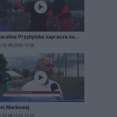
arolina Przybylska zaprasza na
mprezalia 2026
ata dodania materiału wideo:
02.08.2026 13:56
ni Markowej
ata dodania materiału wideo:
02.08.2026 13:55