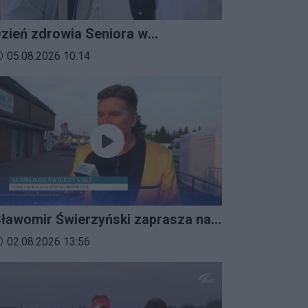
zień zdrowia Seniora w
ratkowicach
ata dodania materiału wideo:
05.08.2026 10:14
ławomir Świerzyński zaprasza na
mprezalia 2026
ata dodania materiału wideo:
02.08.2026 13:56