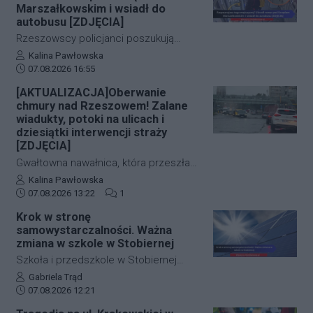
zwłok 37-letniego mężczyzny wynika,
Marszałkowskim i wsiadł do
że na tym etapie postępowania nic nie
autobusu [ZDJĘCIA]
wskazuje na udział osób trzecich.
Rzeszowscy policjanci poszukują
sprawcy kradzieży roweru marki Kross
Autor artykułu:
Kalina Pawłowska
Data dodania artykułu:
o wartości około 1500 złotych. Do
07.08.2026 16:55
zdarzenia doszło w ścisłym centrum
[AKTUALIZACJA]Oberwanie
miasta – pod Urzędem
chmury nad Rzeszowem! Zalane
Marszałkowskim przy al. Cieplińskiego.
wiadukty, potoki na ulicach i
Złodziej ze skradzionym jednośladem
dziesiątki interwencji straży
[ZDJĘCIA]
wsiadł do autobusu MPK linii 28. Jego
wizerunek zarejestrowały kamery
Gwałtowna nawałnica, która przeszła
monitoringu, a policja apeluje o pomoc
nad Rzeszowem tuż po godzinie 12:00,
Autor artykułu:
Kalina Pawłowska
w identyfikacji mężczyzny.
Data dodania artykułu:
Liczba komentarzy artykułu:
w kilka minut sparaliżowała ruch w
07.08.2026 13:22
1
stolicy Podkarpacia. Przeistoczone w
Krok w stronę
rwące potoki ulice, zalane wiadukty i
samowystarczalności. Ważna
wybijające studzienki kanalizacyjne
zmiana w szkole w Stobiernej
odcięły od świata kluczowe arterie.
Szkoła i przedszkole w Stobiernej
Podkarpaccy strażacy wyjeżdżali do
przejdą technologiczną transformację,
Autor artykułu:
Gabriela Trąd
akcji już blisko 70 razy! Mamy dla Was
Data dodania artykułu:
która znacząco wpłynie na budżet
07.08.2026 12:21
zdjęcia z zalanych punktów miasta.
placówki oraz środowisko. Gmina