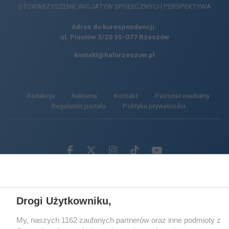
STOWARZYSZENIE INICJATYW SPOŁECZNYCH PERSPEKTYWA
Adres do korespondencji:
ul. Piastów 3/20
35-077 Rzeszów
kontakt@halorzeszow.pl
Redakcja
Reklama
Kontakt
Patronat medialny
Regulamin portalu
Polityka prywatności
Facebook.com
X.com
Instagram.com
Tiktok.com
Youtube.com
CMS portalu
przygotowany przez
Drogi Użytkowniku,
Loaded
:
Unmute
100.00%
My, naszych 1162 zaufanych partnerów oraz inne podmioty z