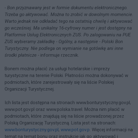
- Bon przyznawany jest w formie dokumentu elektronicznego.
Trzeba go aktywować. Można to zrobić w dowolnym momencie.
Warto jednak nie odkładać tego na ostatnią chwilę i aktywować
go wcześniej. Ma unikalny 16-cyfrowy numer i jest dostępny na
Platformie Usług Elektronicznych ZUS. Po zalogowaniu na PUE
ZUS wybieramy zakładkę - Ogólny, a następnie - Polski Bon
Turystyczny. Nie podlega on wymianie na gotówkę ani inne
środki płatnicze -
informuje rzecznik.
Bonem można płacić za usługi hotelarskie i imprezy
turystyczne na terenie Polski. Płatności można dokonywać w
podmiotach, które zarejestrowały się na liście Polskiej
Organizacji Turystycznej.
Ich lista jest dostępna na stronach www.bonturystyczny.gov.pl,
www.pot.gov.pl oraz www.polska.travel. Można nim płacić w
podmiotach, które znajdują się na liście prowadzonej przez
Polską Organizację Turystyczną. Lista jest na stronach:
www.bonturystyczny.gov.pl
,
www.pot.gov.p
. Więcej informacji na
temat na temat bonu oraz instrukcję jak go aktywować i