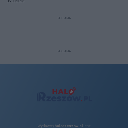
Data dodania galerii:
06.08.2026
REKLAMA
REKLAMA
Wydawcą
halorzeszow.pl
jest: