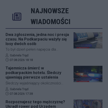
NAJNOWSZE
Rozwiń
Poprzednie
Następne
Kliknij aby 
K
WIADOMOŚCI
Dwa zgłoszenia, jedna noc i presja
czasu. Na Podkarpaciu ważyły się
losy dwóch osób
To był dzień pełen napięcia dla
funkcjonariuszy z powiatu niżańskiego.
Autor artykułu:
Gabriela Trąd
Data dodania artykułu:
W ciągu zaledwie kilkunastu godzin
07.08.2026 18:18
służby ratunkowe musiały
Tajemnicza śmierć w
przeprowadzić dwie niezależne,
podkarpackim hotelu. Śledczy
intensywne akcje poszukiwawcze. W
ujawniają pierwsze ustalenia
obu przypadkach chodziło o ludzkie
Śledczy wyjaśniający okoliczności
życie, a kluczową rolę odegrał czas.
tragicznego zdarzenia na terenie
Autor artykułu:
Gabriela Trąd
Dzięki błyskawicznej mobilizacji policji,
Data dodania artykułu:
jednego z sanockich hoteli dysponują
07.08.2026 17:38
strażaków oraz wykorzystaniu
już pierwszymi wnioskami medyków
Rozpoznajesz tego mężczyznę?
nowoczesnej technologii, obie historie
sądowych. Z przeprowadzonej sekcji
Ukradł rower pod Urzędem
zakończyły się szczęśliwie.