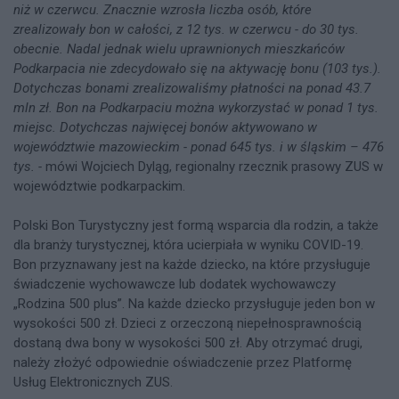
niż w czerwcu. Znacznie wzrosła liczba osób, które
zrealizowały bon w całości, z 12 tys. w czerwcu - do 30 tys.
obecnie. Nadal jednak wielu uprawnionych mieszkańców
Podkarpacia nie zdecydowało się na aktywację bonu (103 tys.).
Dotychczas bonami zrealizowaliśmy płatności na ponad 43.7
mln zł. Bon na Podkarpaciu można wykorzystać w ponad 1 tys.
miejsc. Dotychczas najwięcej bonów aktywowano w
województwie mazowieckim - ponad 645 tys. i w śląskim – 476
tys. -
mówi Wojciech Dyląg, regionalny rzecznik prasowy ZUS w
województwie podkarpackim.
Polski Bon Turystyczny jest formą wsparcia dla rodzin, a także
dla branży turystycznej, która ucierpiała w wyniku COVID-19.
Bon przyznawany jest na każde dziecko, na które przysługuje
świadczenie wychowawcze lub dodatek wychowawczy
„Rodzina 500 plus”. Na każde dziecko przysługuje jeden bon w
wysokości 500 zł. Dzieci z orzeczoną niepełnosprawnością
dostaną dwa bony w wysokości 500 zł. Aby otrzymać drugi,
należy złożyć odpowiednie oświadczenie przez Platformę
Usług Elektronicznych ZUS.