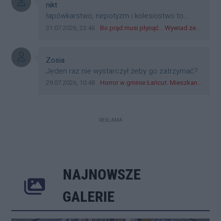
przejazdów dadzą radę. Albo ogarną, jak to
Autor komentarza:
nikt
teraz młode ludzie mówią.
Treść komentarza:
łapówkarstwo, nepotyzm i kolesiostwo to
norma w pge dystrybucja rzeszów, takie ***e
Data dodania komentarza:
Źródło komentarza:
31.07.2026, 23:46
Bo prąd musi płynąć... Wywiad ze Zbigniewem Możdżeniem - Dyrektorem Generalnym Oddziału PGE Dystrybucja w Rzeszowie
jak wozowicz czy rybarczyk lub kutyła
cieleckiz dupo na głowie nadal pracują bo to
zagorzali pisowcy
Autor komentarza:
Zosia
Treść komentarza:
Jeden raz nie wystarczył żeby go zatrzymać?
Data dodania komentarza:
Źródło komentarza:
29.07.2026, 10:48
Horror w gminie Łańcut. Mieszkaniec Rzeszowa terroryzował rodzinę nożem i zaatakował policjantów! [VIDEO]
REKLAMA
NAJNOWSZE
Poprzednie
Następne
Kliknij 
GALERIE