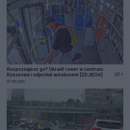
Rozpoznajesz go? Ukradł rower w centrum
Liczba z
4
Rzeszowa i odjechał autobusem [ZDJĘCIA]
Data dodania galerii:
07.08.2026