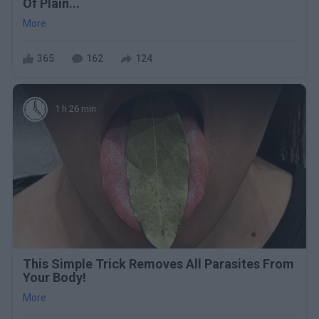
Of Plain...
More
365
162
124
1 h 26 min
This Simple Trick Removes All Parasites From
Your Body!
More