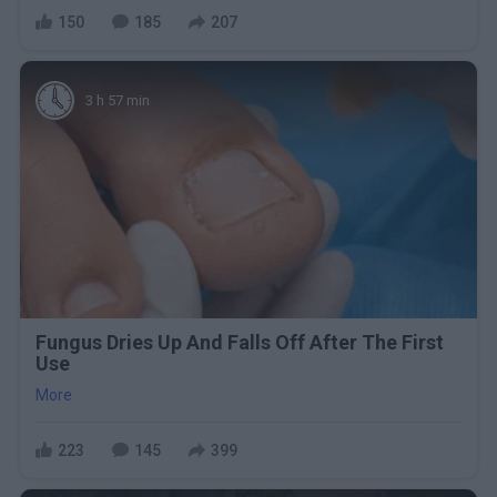
150
185
207
3 h 57 min
Fungus Dries Up And Falls Off After The First
Use
More
223
145
399