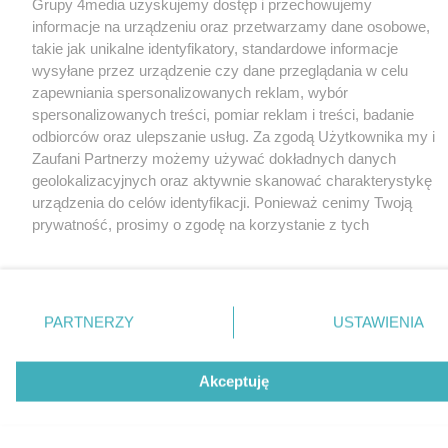
Grupy 4media uzyskujemy dostęp i przechowujemy
informacje na urządzeniu oraz przetwarzamy dane osobowe,
takie jak unikalne identyfikatory, standardowe informacje
wysyłane przez urządzenie czy dane przeglądania w celu
zapewniania spersonalizowanych reklam, wybór
spersonalizowanych treści, pomiar reklam i treści, badanie
odbiorców oraz ulepszanie usług. Za zgodą Użytkownika my i
Zaufani Partnerzy możemy używać dokładnych danych
geolokalizacyjnych oraz aktywnie skanować charakterystykę
urządzenia do celów identyfikacji. Ponieważ cenimy Twoją
prywatność, prosimy o zgodę na korzystanie z tych
technologii poprzez kliknięcie „Akceptuję”. Zgoda jest
dobrowolna i zawsze możesz ją zmienić/wycofać klikając
przycisk ustawień prywatności znajdujący się w lewym
dolnym rogu strony
. Niektóre rodzaje przetwarzania
PARTNERZY
USTAWIENIA
danych nie wymagają zgody użytkownika, ale masz prawo
sprzeciwić się takiemu przetwarzaniu. Preferencje będą miały
zastosowania tylko na tej witrynie.
Akceptuję
Zapoznaj się z poniższymi informacjami, abyś mógł
świadomie i komfortowo korzystać z naszych serwisów