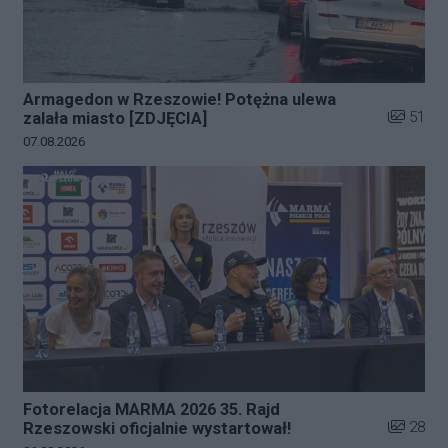
Armagedon w Rzeszowie! Potężna ulewa
Liczba zd
51
zalała miasto [ZDJĘCIA]
Data dodania galerii:
07.08.2026
Fotorelacja MARMA 2026 35. Rajd
Liczba zd
28
Rzeszowski oficjalnie wystartował!