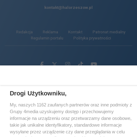
kontakt@halorzeszow.pl
Redakcja
Reklama
Kontakt
Patronat medialny
Regulamin portalu
Polityka prywatności
Facebook.com
X.com
Instagram.com
Tiktok.com
Youtube.com
CMS portalu
przygotowany przez
Drogi Użytkowniku,
Loaded
:
Unmute
100.00%
My, naszych 1162 zaufanych partnerów oraz inne podmioty z
Grupy 4media uzyskujemy dostęp i przechowujemy
informacje na urządzeniu oraz przetwarzamy dane osobowe,
takie jak unikalne identyfikatory, standardowe informacje
wysyłane przez urządzenie czy dane przeglądania w celu