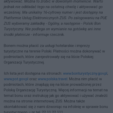
aktywować. Można to zrobić w dowolnym momencie. Warto
jednak nie odkładać tego na ostatnią chwilę i aktywować go
wcześniej. Ma unikalny 16-cyfrowy numer i jest dostępny na
Platformie Usług Elektronicznych ZUS. Po zalogowaniu na PUE
ZUS wybieramy zakładkę - Ogólny, a następnie - Polski Bon
Turystyczny. Nie podlega on wymianie na gotówkę ani inne
środki płatnicze -
informuje rzecznik.
Bonem można płacić za usługi hotelarskie i imprezy
turystyczne na terenie Polski. Płatności można dokonywać w
podmiotach, które zarejestrowały się na liście Polskiej
Organizacji Turystycznej.
Ich lista jest dostępna na stronach:
www.bonturystyczny.gov.pl
,
www.pot.gov.pl
oraz
www.polska.travel
. Można nim płacić w
podmiotach, które znajdują się na liście prowadzonej przez
Polską Organizację Turystyczną. Więcej informacji na temat na
temat bonu oraz instrukcję jak go aktywować i używać znaleźć
można na stronie internetowej ZUS. Można także
skontaktować się z nami dzwoniąc na infolinię w sprawie bonu
turystycznego – nr tel. 22 11 22 111.