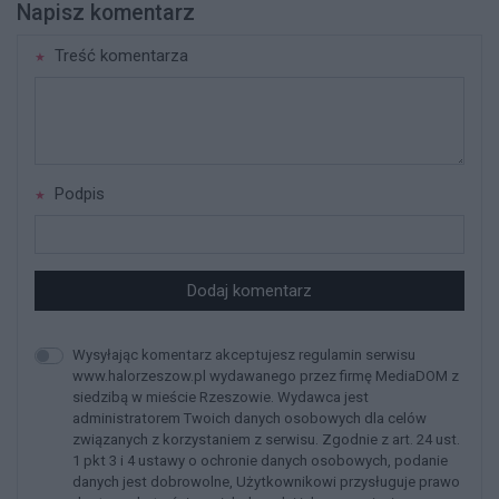
Napisz komentarz
Treść komentarza
Podpis
Dodaj komentarz
Wysyłając komentarz akceptujesz regulamin serwisu
www.halorzeszow.pl wydawanego przez firmę MediaDOM z
siedzibą w mieście Rzeszowie. Wydawca jest
administratorem Twoich danych osobowych dla celów
związanych z korzystaniem z serwisu. Zgodnie z art. 24 ust.
1 pkt 3 i 4 ustawy o ochronie danych osobowych, podanie
danych jest dobrowolne, Użytkownikowi przysługuje prawo