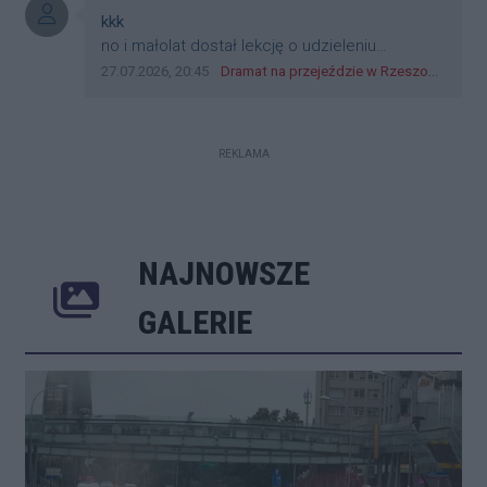
Autor komentarza:
kkk
Treść komentarza:
no i małolat dostał lekcję o udzieleniu
pierwszeństwa
Data dodania komentarza:
Źródło komentarza:
27.07.2026, 20:45
Dramat na przejeździe w Rzeszowie. 16-latek na hulajnodze wjechał wprost pod szynobus
REKLAMA
NAJNOWSZE
Poprzednie
Następne
Kliknij 
GALERIE