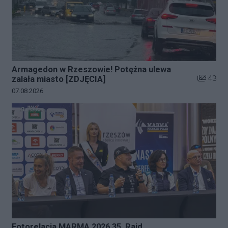
Armagedon w Rzeszowie! Potężna ulewa
Liczba zd
43
zalała miasto [ZDJĘCIA]
Data dodania galerii:
07.08.2026
Fotorelacja MARMA 2026 35. Rajd