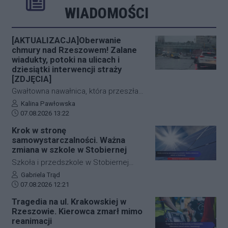
Rozwiń
Poprzednie
Następne
Kliknij aby 
K
WIADOMOŚCI
[AKTUALIZACJA]Oberwanie
chmury nad Rzeszowem! Zalane
wiadukty, potoki na ulicach i
dziesiątki interwencji straży
[ZDJĘCIA]
Gwałtowna nawałnica, która przeszła
nad Rzeszowem tuż po godzinie 12:00,
Autor artykułu:
Kalina Pawłowska
Data dodania artykułu:
w kilka minut sparaliżowała ruch w
07.08.2026 13:22
stolicy Podkarpacia. Przeistoczone w
Krok w stronę
rwące potoki ulice, zalane wiadukty i
samowystarczalności. Ważna
wybijające studzienki kanalizacyjne
zmiana w szkole w Stobiernej
odcięły od świata kluczowe arterie.
Szkoła i przedszkole w Stobiernej
Podkarpaccy strażacy wyjeżdżali do
przejdą technologiczną transformację,
Autor artykułu:
Gabriela Trąd
akcji już blisko 70 razy! Mamy dla Was
Data dodania artykułu:
która znacząco wpłynie na budżet
07.08.2026 12:21
zdjęcia z zalanych punktów miasta.
placówki oraz środowisko. Gmina
Tragedia na ul. Krakowskiej w
Trzebownisko oficjalnie
Rzeszowie. Kierowca zmarł mimo
przypieczętowała umowę z wykonawcą
reanimacji