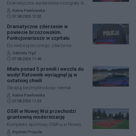
na realizację nowoczesnego systemu
Dramatyczne wydarzenia rozegrały się
zasilania. Dzięki nowej inwestycji
w piątkowy poranek na jednej z
Autor artykułu:
Kalina Pawłowska
placówka nie tylko ograniczy pobór
Data dodania artykułu:
najważniejszych arterii
07.08.2026 12:02
prądu z sieci, ale też zwiększy swoje
komunikacyjnych Rzeszowa. Kierowca
Dramatyczne zderzenie w
bezpieczeństwo energetyczne.
samochodu osobowego
powiecie brzozowskim.
prawdopodobnie doznał nagłego
Funkcjonariusze w szpitalu
zatrzymania krążenia w trakcie jazdy.
Do niebezpiecznego zdarzenia
Mimo błyskawicznej reakcji patroli
drogowego doszło w piątek rano w
Autor artykułu:
Gabriela Trąd
policji, strażaków oraz ratowników
Data dodania artykułu:
Starej Wsi (powiat brzozowski). W
07.08.2026 11:46
medycznych i długiej reanimacji, życia
wyniku najechania na tył radiowozu,
Miała ponad 5 promili i weszła do
mężczyzny nie udało się uratować.
dwóch funkcjonariuszy policji
wody! Ratownik wyciągnął ją w
wymagało pomocy medycznej i
ostatniej chwili
zostało przewiezionych do szpitala.
Skrajną bezmyślnością i niemal
śmiertelną dawką alkoholu wykazała się
Autor artykułu:
Kalina Pawłowska
Data dodania artykułu:
36-letnia mieszkanka gminy Cieszanów.
07.08.2026 11:35
Kobieta weszła do wody na
OSiR w Nowej Wsi przechodzi
miejscowym kąpielisku miejskim, mając
gruntowną modernizację
w organizmie ponad 5 promili alkoholu!
Kompleks sportowy OSiR-u w Nowej
Gdy zaczęła tonąć, z opresji wyciągnął
Wsi w gminie Trzebownisko przechodzi
Autor artykułu:
Krystian Propola
ją ratownik. Zamiast wdzięczności 36-