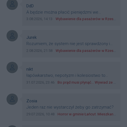
Autor komentarza:
DdD
Treść komentarza:
A będzie można płacić pieniędzmi we
wszystkich? Bo banknoty emitowane przez
Data dodania komentarza:
Źródło komentarza:
3.08.2026, 14:13
Wybawienie dla pasażerów w Rzeszowie? W mieście ruszyły testy nowego rozwiązania
Narodowy Bank Polski, są prawnym środkiem
płatniczym w Polsce, a nie jakieś telefony,
plastik czy inne bliki. Zakrawa na
Autor komentarza:
Jurek
dyskryminację.
Treść komentarza:
Rozumiem, że system nie jest sprawdzony i
przetestowany. Wybieram się z mim młodym
Data dodania komentarza:
Źródło komentarza:
2.08.2026, 21:58
Wybawienie dla pasażerów w Rzeszowie? W mieście ruszyły testy nowego rozwiązania
do szkoły, zobaczymy jak to ztm, gmina
boguchwała i inne zajęte w tej całej organizacji
przejazdów dadzą radę. Albo ogarną, jak to
Autor komentarza:
nikt
teraz młode ludzie mówią.
Treść komentarza:
łapówkarstwo, nepotyzm i kolesiostwo to
norma w pge dystrybucja rzeszów, takie ***e
Data dodania komentarza:
Źródło komentarza:
31.07.2026, 23:46
Bo prąd musi płynąć... Wywiad ze Zbigniewem Możdżeniem - Dyrektorem Generalnym Oddziału PGE Dystrybucja w Rzeszowie
jak wozowicz czy rybarczyk lub kutyła
cieleckiz dupo na głowie nadal pracują bo to
zagorzali pisowcy
Autor komentarza:
Zosia
Treść komentarza:
Jeden raz nie wystarczył żeby go zatrzymać?
Data dodania komentarza:
Źródło komentarza:
29.07.2026, 10:48
Horror w gminie Łańcut. Mieszkaniec Rzeszowa terroryzował rodzinę nożem i zaatakował policjantów! [VIDEO]