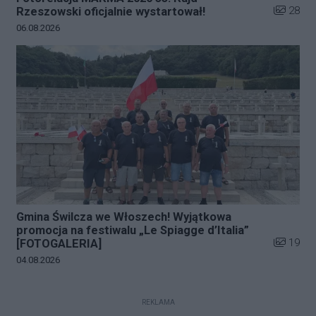
Liczba zd
28
Rzeszowski oficjalnie wystartował!
Data dodania galerii:
06.08.2026
Gmina Świlcza we Włoszech! Wyjątkowa
promocja na festiwalu „Le Spiagge d’Italia”
Liczba zd
19
[FOTOGALERIA]
Data dodania galerii:
04.08.2026
REKLAMA