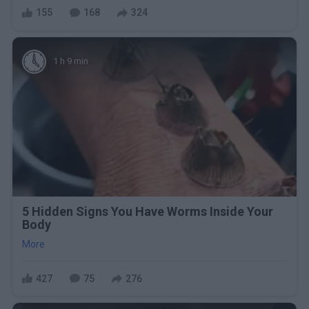
155
168
324
1 h 9 min
5 Hidden Signs You Have Worms Inside Your
Body
More
427
75
276