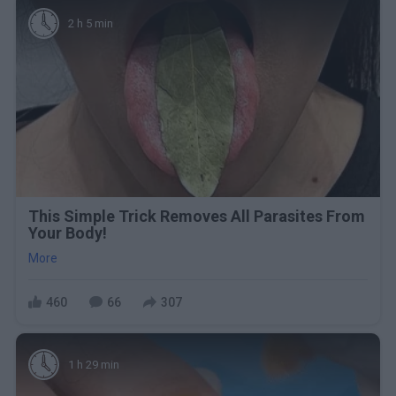
2 h 5 min
This Simple Trick Removes All Parasites From
Your Body!
More
460
66
307
1 h 29 min