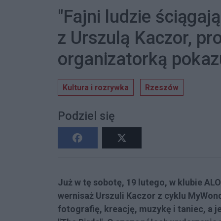
"Fajni ludzie ściągaj
z Urszulą Kaczor, pro
organizatorką pokaz
Kultura i rozrywka
Rzeszów
Podziel się
Już w tę sobotę, 19 lutego, w klubie AL
wernisaż Urszuli Kaczor z cyklu MyWon
fotografię, kreację, muzykę i taniec, 