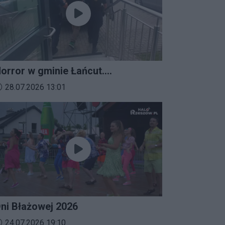
orror w gminie Łańcut.
ieszkaniec Rzeszowa
ata dodania materiału wideo:
28.07.2026 13:01
erroryzował rodzinę nożem i
aatakował policjantów!
ni Błażowej 2026
ata dodania materiału wideo:
24.07.2026 19:10