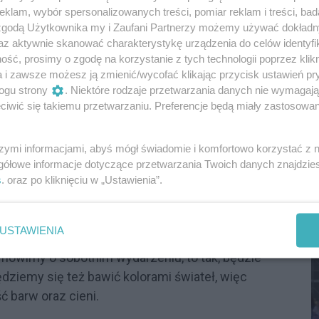
Powiedz, czy jest to coś, czego mogą się
klam, wybór spersonalizowanych treści, pomiar reklam i treści, bad
 zgodą Użytkownika my i Zaufani Partnerzy możemy używać dokład
az aktywnie skanować charakterystykę urządzenia do celów identyfi
ść, prosimy o zgodę na korzystanie z tych technologii poprzez klikn
szy projekt "Adventures in Wonderland" to były
a i zawsze możesz ją zmienić/wycofać klikając przycisk ustawień pr
 to też jedna z rzeczy, które uwielbiam. Sama
ogu strony
. Niektóre rodzaje przetwarzania danych nie wymagaj
chodzi (śmiech). Wszystko jednak wzięło się z
iwić się takiemu przetwarzaniu. Preferencje będą miały zastosowania
 m.in. jest fotografem. Teraz, co prawda, działa
ości w zakresie obsługi programów fotograficznych
szymi informacjami, abyś mógł świadomie i komfortowo korzystać z
ziomie!
S
gółowe informacje dotyczące przetwarzania Twoich danych znajdzi
I
s
. oraz po kliknięciu w „Ustawienia”.
D
 robić. Wcześniej nie miałam na to wystarczająco
am: "No, w końcu - los mi go dał, abym zaczęła
USTAWIENIA
barwnych zdjęć, o których wspomniałeś, a później
 mówimy o sobotnim wydarzeniu, to tak, będzie
dziemy się też bawić kolorami świateł, więc
ć barw oraz cieni.