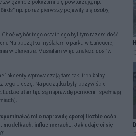
 związane z pokazami się powtarzają, np.
Birds" np. po raz pierwszy pojawiły się osoby,
. Choć wybór tego ostatniego był tym razem dość
H
eni. Na początku myślałam o parku w Łańcucie,
M
zenia w plenerze. Musiałam więc znaleźć coś "w
D
t
z
e" akcenty wprowadzają tam taki tropikalny
 z tego cieszę. Na początku były oczywiście
ać. Ludzie stamtąd są naprawdę pomocni i spełniają
miech).
 wspominałaś mi o naprawdę sporej liczbie osób
D
 modelkach, influencerach… Jak udaje ci się
i?
D