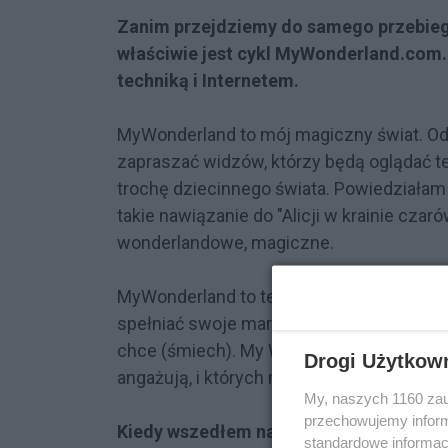
Zanim przejdziemy do samego przebiegu
właściwie jest cykl MyWonderland.com.
techniką i Internetem.
MyWonderland to mój magiczny świat. Od 
zapraszać widzów, którzy będą oglądać 
trochę dziecinnego świata. Powiedziałam 
takie nawiązanie do "Alicji w krainie czaró
wonderlandowe, magiczne.
MyWonderland to też takie spełnienie ma
spełniać swoje marzenia, ale nie każdy m
chce (śmiech). My Wonderland to więc moje
Drogi Użytkow
angażują, i których marzenia sama mogę 
My, naszych 1160 zau
przechowujemy informa
Kiedy wszedłem na facebookową stronę
standardowe informac