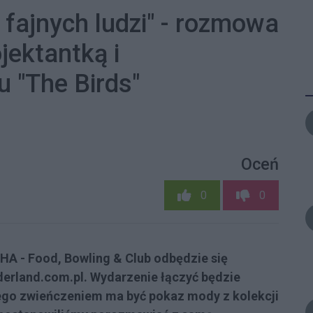
ą fajnych ludzi" - rozmowa
jektantką i
u "The Birds"
Oceń
0
0
OHA - Food, Bowling & Club odbędzie się
derland.com.pl. Wydarzenie łączyć będzie
a jego zwieńczeniem ma być pokaz mody z kolekcji