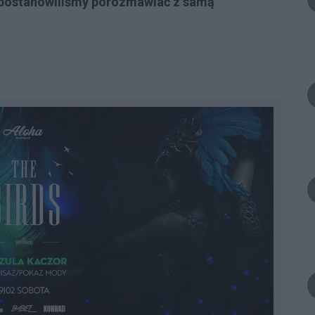
a postanowiliśmy porozmawiać z samą