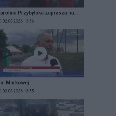
arolina Przybylska zaprasza na
mprezalia 2026
ata dodania materiału wideo:
02.08.2026 13:56
ni Markowej
ata dodania materiału wideo:
02.08.2026 13:55