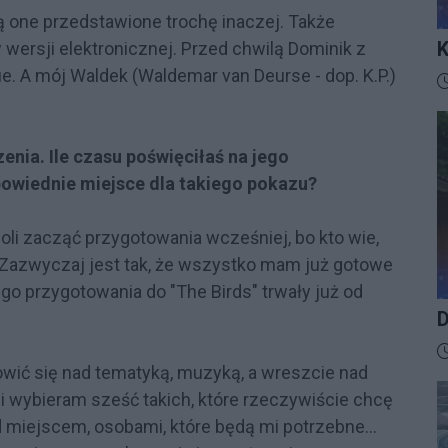
dą one przedstawione trochę inaczej. Także
K
 wersji elektronicznej. Przed chwilą Dominik z
I
ie. A mój Waldek (Waldemar van Deurse - dop. K.P.)
D
nia. Ile czasu poświęciłaś na jego
powiednie miejsce dla takiego pokazu?
li zacząć przygotowania wcześniej, bo kto wie,
Zazwyczaj jest tak, że wszystko mam już gotowe
go przygotowania do "The Birds" trwały już od
D
D
wić się nad tematyką, muzyką, a wreszcie nad
i wybieram sześć takich, które rzeczywiście chcę
d miejscem, osobami, które będą mi potrzebne…