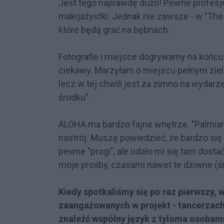
Jest tego naprawdę dużo! Pewne profesje
makijażystki. Jednak nie zawsze - w "The 
które będą grać na bębnach.
Fotografie i miejsce dogrywamy na końcu
ciekawy. Marzyłam o miejscu pełnym ziel
lecz w tej chwili jest za zimno na wydar
środku".
ALOHA ma bardzo fajne wnętrze. "Palmian
nastrój. Muszę powiedzieć, że bardzo się
pewne "progi", ale udało mi się tam dost
moje prośby, czasami nawet te dziwne (ś
Kiedy spotkaliśmy się po raz pierwszy,
zaangażowanych w projekt - tancerzach,
znaleźć wspólny język z tyloma osobam