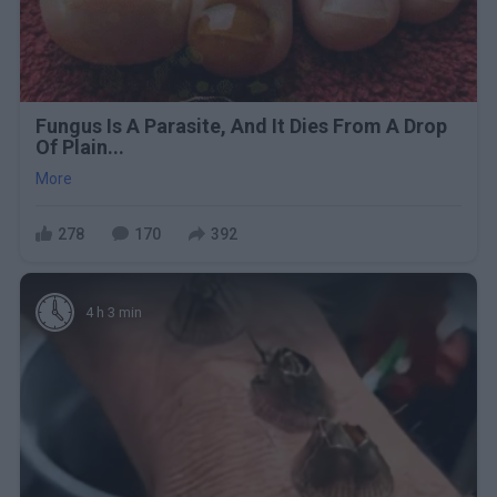
Fungus Is A Parasite, And It Dies From A Drop
Of Plain...
More
278
170
392
4 h 3 min