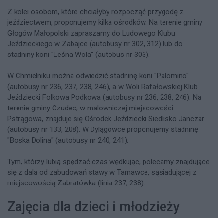
Z kolei osobom, które chciałyby rozpocząć przygodę z
jeździectwem, proponujemy kilka ośrodków. Na terenie gminy
Głogów Małopolski zapraszamy do Ludowego Klubu
Jeździeckiego w Zabajce (autobusy nr 302, 312) lub do
stadniny koni "Leśna Wola" (autobus nr 303).
W Chmielniku można odwiedzić stadninę koni "Palomino"
(autobusy nr 236, 237, 238, 246), a w Woli Rafałowskiej Klub
Jeździecki Folkowa Podkowa (autobusy nr 236, 238, 246). Na
terenie gminy Czudec, w malowniczej miejscowości
Pstrągowa, znajduje się Ośrodek Jeździecki Siedlisko Janczar
(autobusy nr 133, 208). W Dylągówce proponujemy stadninę
"Boska Dolina" (autobusy nr 240, 241).
Tym, którzy lubią spędzać czas wędkując, polecamy znajdujące
się z dala od zabudowań stawy w Tarnawce, sąsiadującej z
miejscowością Zabratówka (linia 237, 238).
Zajęcia dla dzieci i młodzieży