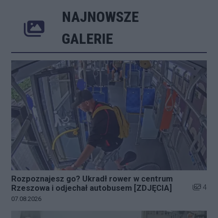
NAJNOWSZE
Poprzednie
Następne
Kliknij 
GALERIE
Rozpoznajesz go? Ukradł rower w centrum
Liczba z
4
Rzeszowa i odjechał autobusem [ZDJĘCIA]
Data dodania galerii:
07.08.2026