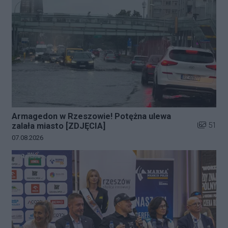
Armagedon w Rzeszowie! Potężna ulewa
Liczba zd
51
zalała miasto [ZDJĘCIA]
Data dodania galerii:
07.08.2026