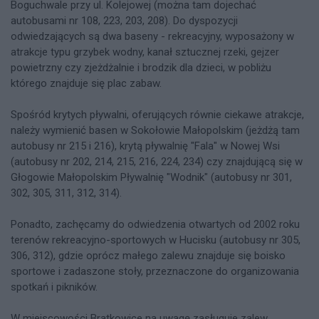
Boguchwale przy ul. Kolejowej (można tam dojechać
autobusami nr 108, 223, 203, 208). Do dyspozycji
odwiedzających są dwa baseny - rekreacyjny, wyposażony w
atrakcje typu grzybek wodny, kanał sztucznej rzeki, gejzer
powietrzny czy zjeżdżalnie i brodzik dla dzieci, w pobliżu
którego znajduje się plac zabaw.
Spośród krytych pływalni, oferujących równie ciekawe atrakcje,
należy wymienić basen w Sokołowie Małopolskim (jeżdżą tam
autobusy nr 215 i 216), krytą pływalnię "Fala" w Nowej Wsi
(autobusy nr 202, 214, 215, 216, 224, 234) czy znajdującą się w
Głogowie Małopolskim Pływalnię "Wodnik" (autobusy nr 301,
302, 305, 311, 312, 314).
Ponadto, zachęcamy do odwiedzenia otwartych od 2002 roku
terenów rekreacyjno-sportowych w Hucisku (autobusy nr 305,
306, 312), gdzie oprócz małego zalewu znajduje się boisko
sportowe i zadaszone stoły, przeznaczone do organizowania
spotkań i pikników.
W miejscowości Bratkowice na uwagę zasługuje zalew,