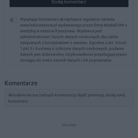
Dodaj komentarz
Wysyłając komentarz akceptujesz regulamin serwisu
www.halorzeszow.pl wydawanego przez firmę MediaDOM z
siedzibą w mieście Rzeszowie. Wydawca jest
administratorem Twoich danych osobowych dla celów
związanych z korzystaniem z serwisu. Zgodnie z art. 24 ust.
1 pkt 3 i 4 ustawy o ochronie danych osobowych, podanie
danych jest dobrowolne, Użytkownikowi przysługuje prawo
dostępu do treści swoich danych i ich poprawiania.
Komentarze
Aktualnie nie ma żadnych komentarzy. Bądź pierwszy, dodaj swój
komentarz.
REKLAMA