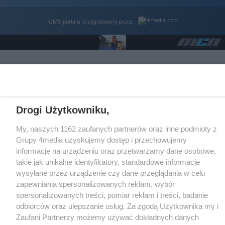
CMS portalu
przygotowany przez
Loaded
:
Unmute
100.00%
Drogi Użytkowniku,
My, naszych 1162 zaufanych partnerów oraz inne podmioty z
Grupy 4media uzyskujemy dostęp i przechowujemy
informacje na urządzeniu oraz przetwarzamy dane osobowe,
takie jak unikalne identyfikatory, standardowe informacje
wysyłane przez urządzenie czy dane przeglądania w celu
zapewniania spersonalizowanych reklam, wybór
spersonalizowanych treści, pomiar reklam i treści, badanie
odbiorców oraz ulepszanie usług. Za zgodą Użytkownika my i
Zaufani Partnerzy możemy używać dokładnych danych