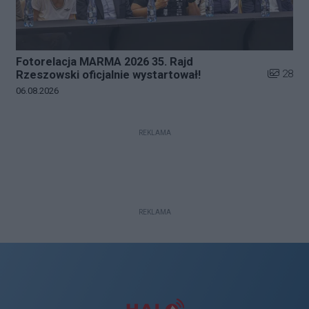
Fotorelacja MARMA 2026 35. Rajd
Liczba zd
28
Rzeszowski oficjalnie wystartował!
Data dodania galerii:
06.08.2026
REKLAMA
REKLAMA