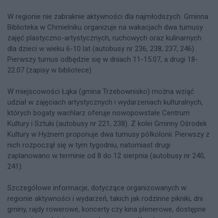
W regionie nie zabraknie aktywności dla najmłodszych. Gminna
Biblioteka w Chmielniku organizuje na wakacjach dwa turnusy
zajęć plastyczno-artystycznych, ruchowych oraz kulinarnych
dla dzieci w wieku 6-10 lat (autobusy nr 236, 238, 237, 246).
Pierwszy turnus odbędzie się w dniach 11-15.07, a drugi 18-
22.07 (zapisy w bibliotece).
W miejscowości Łąka (gmina Trzebownisko) można wziąć
udział w zajęciach artystycznych i wydarzeniach kulturalnych,
których bogaty wachlarz oferuje nowopowstałe Centrum
Kultury i Sztuki (autobusy nr 221, 238). Z kolei Gminny Ośrodek
Kultury w Hyżnem proponuje dwa turnusy półkolonii. Pierwszy z
nich rozpoczął się w tym tygodniu, natomiast drugi
zaplanowano w terminie od 8 do 12 sierpnia (autobusy nr 240,
241).
Szczegółowe informacje, dotyczące organizowanych w
regionie aktywności i wydarzeń, takich jak rodzinne pikniki, dni
gminy, rajdy rowerowe, koncerty czy kina plenerowe, dostępne