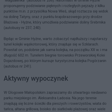
"Magdalenka" (autobus nr 206). Natomiast w Gminie Hyżne
proponujemy podziwianie pięknych i rozległych pejzaży z kilku
punktów m.in. z przysiółka Nowa Wieś, skąd roztacza się widok
na dolinę Tatyny, oraz z punktu krajobrazowego przy drodze
Błażowa - Hyżne, który umożliwia podziwianie doliny Srebrnika
(autobusy nr 237, 240).
Będąc w Gminie Hyżne, warto zobaczyć najdłuższy i najstarszy
tunel kolejki wąskotorowej, który znajduje się w Szklarach.
Powstał on, podobnie jak sama kolejka, na początku XX w. i ma
długość 602 m. Tunelem biegnie torowisko Przeworskiej Kolei
Dojazdowej, po którym kursuje turystyczna kolejka Pogórzanin
(autobus nr 241).
Aktywny wypoczynek
W Głogowie Małopolskim zapraszamy do otwartego niedawno
parku miejskiego im. Aleksandra Ładosia. Na jego terenie
znajdują się liczne ścieżki dla pieszych i rowerzystów, wiata do
tańca, altana grillowa, boisko do siatkówki plażowej oraz wiele