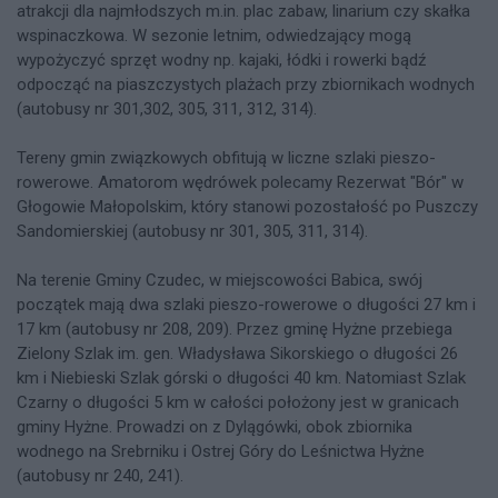
atrakcji dla najmłodszych m.in. plac zabaw, linarium czy skałka
wspinaczkowa. W sezonie letnim, odwiedzający mogą
wypożyczyć sprzęt wodny np. kajaki, łódki i rowerki bądź
odpocząć na piaszczystych plażach przy zbiornikach wodnych
(autobusy nr 301,302, 305, 311, 312, 314).
Tereny gmin związkowych obfitują w liczne szlaki pieszo-
rowerowe. Amatorom wędrówek polecamy Rezerwat "Bór" w
Głogowie Małopolskim, który stanowi pozostałość po Puszczy
Sandomierskiej (autobusy nr 301, 305, 311, 314).
Na terenie Gminy Czudec, w miejscowości Babica, swój
początek mają dwa szlaki pieszo-rowerowe o długości 27 km i
17 km (autobusy nr 208, 209). Przez gminę Hyżne przebiega
Zielony Szlak im. gen. Władysława Sikorskiego o długości 26
km i Niebieski Szlak górski o długości 40 km. Natomiast Szlak
Czarny o długości 5 km w całości położony jest w granicach
gminy Hyżne. Prowadzi on z Dylągówki, obok zbiornika
wodnego na Srebrniku i Ostrej Góry do Leśnictwa Hyżne
(autobusy nr 240, 241).