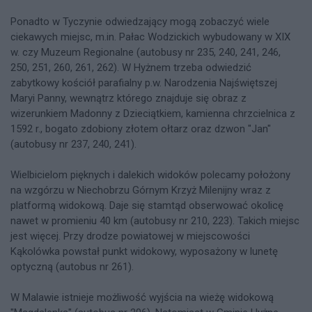
Ponadto w Tyczynie odwiedzający mogą zobaczyć wiele
ciekawych miejsc, m.in. Pałac Wodzickich wybudowany w XIX
w. czy Muzeum Regionalne (autobusy nr 235, 240, 241, 246,
250, 251, 260, 261, 262). W Hyżnem trzeba odwiedzić
zabytkowy kościół parafialny p.w. Narodzenia Najświętszej
Maryi Panny, wewnątrz którego znajduje się obraz z
wizerunkiem Madonny z Dzieciątkiem, kamienna chrzcielnica z
1592 r., bogato zdobiony złotem ołtarz oraz dzwon "Jan"
(autobusy nr 237, 240, 241).
Wielbicielom pięknych i dalekich widoków polecamy położony
na wzgórzu w Niechobrzu Górnym Krzyż Milenijny wraz z
platformą widokową. Daje się stamtąd obserwować okolicę
nawet w promieniu 40 km (autobusy nr 210, 223). Takich miejsc
jest więcej. Przy drodze powiatowej w miejscowości
Kąkolówka powstał punkt widokowy, wyposażony w lunetę
optyczną (autobus nr 261).
W Malawie istnieje możliwość wyjścia na wieżę widokową