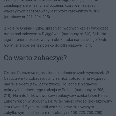
znajdujący się w leśnym otoczeniu, który w miesiącach
wakacyjnych nadzorowany jest przez ratowników WOPR
(autobusy nr 201, 204, 205).
Z kolei w Gminie Hyżne, spragnieni wodnych kąpieli wypocząć
mogą nad zalewem w Dylągówce (autobusy nr 240, 241). Na
jego terenie, zlokalizowanym obok stoku narciarskiego "Ostra
Góra", znajduje się też boisko do piłki plażowej i grill.
Co warto zobaczyć?
Okolice Rzeszowa są idealne do jednodniowych wycieczek. W
Czudcu warto zobaczyć ruiny zamku, położone na wzgórzu
nad Wisłokiem (tzw. Zamczysko). To jedna z niedawno
odkrytych budowli tego rodzaju w Polsce (autobusy nr 208,
210). Na miłośników dworków i pałacyków czeka także Pałac
Lubomirskich w Boguchwale. W tej miejscowości zlokalizowany
jest również Rynek Miejski wraz ze zrewitalizowanym
zabytkowym spichlerzem (autobusy nr 108, 223, 203, 208).