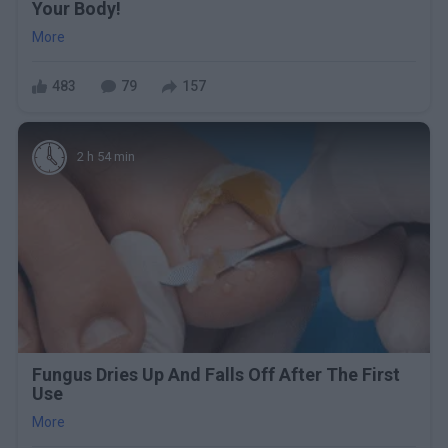
Your Body!
More
483
79
157
2 h 54 min
Fungus Dries Up And Falls Off After The First
Use
More