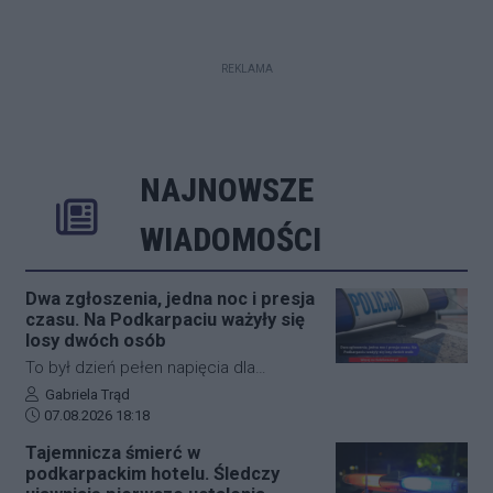
REKLAMA
NAJNOWSZE
Rozwiń
Poprzednie
Następne
Kliknij aby 
K
WIADOMOŚCI
Dwa zgłoszenia, jedna noc i presja
czasu. Na Podkarpaciu ważyły się
losy dwóch osób
To był dzień pełen napięcia dla
funkcjonariuszy z powiatu niżańskiego.
Autor artykułu:
Gabriela Trąd
Data dodania artykułu:
W ciągu zaledwie kilkunastu godzin
07.08.2026 18:18
służby ratunkowe musiały
Tajemnicza śmierć w
przeprowadzić dwie niezależne,
podkarpackim hotelu. Śledczy
intensywne akcje poszukiwawcze. W