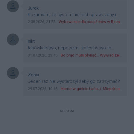
płatniczym w Polsce, a nie jakieś telefony,
plastik czy inne bliki. Zakrawa na
Autor komentarza:
Jurek
dyskryminację.
Treść komentarza:
Rozumiem, że system nie jest sprawdzony i
przetestowany. Wybieram się z mim młodym
Data dodania komentarza:
Źródło komentarza:
2.08.2026, 21:58
Wybawienie dla pasażerów w Rzeszowie? W mieście ruszyły testy nowego rozwiązania
do szkoły, zobaczymy jak to ztm, gmina
boguchwała i inne zajęte w tej całej organizacji
przejazdów dadzą radę. Albo ogarną, jak to
Autor komentarza:
nikt
teraz młode ludzie mówią.
Treść komentarza:
łapówkarstwo, nepotyzm i kolesiostwo to
norma w pge dystrybucja rzeszów, takie ***e
Data dodania komentarza:
Źródło komentarza:
31.07.2026, 23:46
Bo prąd musi płynąć... Wywiad ze Zbigniewem Możdżeniem - Dyrektorem Generalnym Oddziału PGE Dystrybucja w Rzeszowie
jak wozowicz czy rybarczyk lub kutyła
cieleckiz dupo na głowie nadal pracują bo to
zagorzali pisowcy
Autor komentarza:
Zosia
Treść komentarza:
Jeden raz nie wystarczył żeby go zatrzymać?
Data dodania komentarza:
Źródło komentarza:
29.07.2026, 10:48
Horror w gminie Łańcut. Mieszkaniec Rzeszowa terroryzował rodzinę nożem i zaatakował policjantów! [VIDEO]
REKLAMA