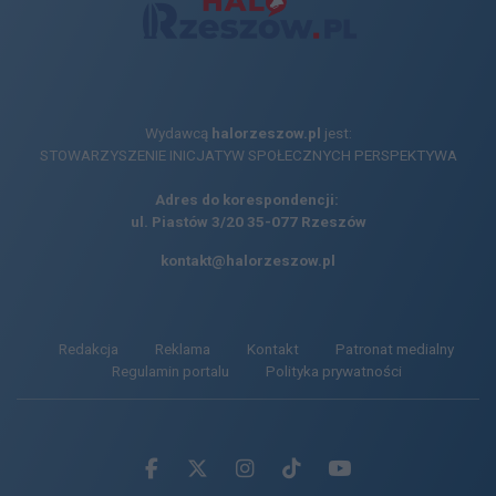
Wydawcą
halorzeszow.pl
jest:
STOWARZYSZENIE INICJATYW SPOŁECZNYCH PERSPEKTYWA
Adres do korespondencji:
ul. Piastów 3/20
35-077 Rzeszów
kontakt@halorzeszow.pl
Redakcja
Reklama
Kontakt
Patronat medialny
Regulamin portalu
Polityka prywatności
Facebook.com
X.com
Instagram.com
Tiktok.com
Youtube.com