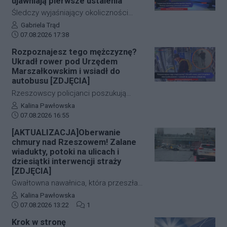
ujawniają pierwsze ustalenia
obu przypadkach chodziło o ludzkie
Śledczy wyjaśniający okoliczności
życie, a kluczową rolę odegrał czas.
tragicznego zdarzenia na terenie
Autor artykułu:
Gabriela Trąd
Dzięki błyskawicznej mobilizacji policji,
Data dodania artykułu:
jednego z sanockich hoteli dysponują
07.08.2026 17:38
strażaków oraz wykorzystaniu
już pierwszymi wnioskami medyków
Rozpoznajesz tego mężczyznę?
nowoczesnej technologii, obie historie
sądowych. Z przeprowadzonej sekcji
Ukradł rower pod Urzędem
zakończyły się szczęśliwie.
zwłok 37-letniego mężczyzny wynika,
Marszałkowskim i wsiadł do
że na tym etapie postępowania nic nie
autobusu [ZDJĘCIA]
wskazuje na udział osób trzecich.
Rzeszowscy policjanci poszukują
sprawcy kradzieży roweru marki Kross
Autor artykułu:
Kalina Pawłowska
Data dodania artykułu:
o wartości około 1500 złotych. Do
07.08.2026 16:55
zdarzenia doszło w ścisłym centrum
[AKTUALIZACJA]Oberwanie
miasta – pod Urzędem
chmury nad Rzeszowem! Zalane
Marszałkowskim przy al. Cieplińskiego.
wiadukty, potoki na ulicach i
Złodziej ze skradzionym jednośladem
dziesiątki interwencji straży
[ZDJĘCIA]
wsiadł do autobusu MPK linii 28. Jego
wizerunek zarejestrowały kamery
Gwałtowna nawałnica, która przeszła
monitoringu, a policja apeluje o pomoc
nad Rzeszowem tuż po godzinie 12:00,
Autor artykułu:
Kalina Pawłowska
w identyfikacji mężczyzny.
Data dodania artykułu:
Liczba komentarzy artykułu:
w kilka minut sparaliżowała ruch w
07.08.2026 13:22
1
stolicy Podkarpacia. Przeistoczone w
Krok w stronę