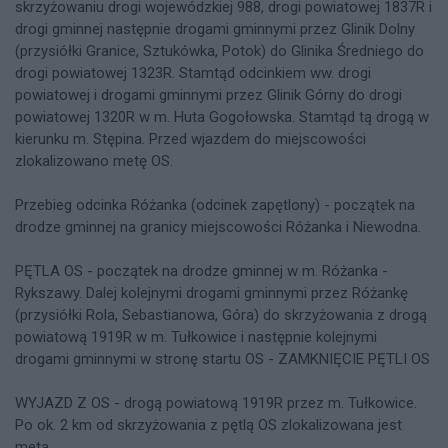
skrzyżowaniu drogi wojewódzkiej 988, drogi powiatowej 1837R i
drogi gminnej następnie drogami gminnymi przez Glinik Dolny
(przysiółki Granice, Sztukówka, Potok) do Glinika Średniego do
drogi powiatowej 1323R. Stamtąd odcinkiem ww. drogi
powiatowej i drogami gminnymi przez Glinik Górny do drogi
powiatowej 1320R w m. Huta Gogołowska. Stamtąd tą drogą w
kierunku m. Stępina. Przed wjazdem do miejscowości
zlokalizowano metę OS.
Przebieg odcinka Różanka (odcinek zapętlony) - początek na
drodze gminnej na granicy miejscowości Różanka i Niewodna.
PĘTLA OS - początek na drodze gminnej w m. Różanka -
Rykszawy. Dalej kolejnymi drogami gminnymi przez Różankę
(przysiółki Rola, Sebastianowa, Góra) do skrzyżowania z drogą
powiatową 1919R w m. Tułkowice i następnie kolejnymi
drogami gminnymi w stronę startu OS - ZAMKNIĘCIE PĘTLI OS
WYJAZD Z OS - drogą powiatową 1919R przez m. Tułkowice.
Po ok. 2 km od skrzyżowania z pętlą OS zlokalizowana jest
meta.