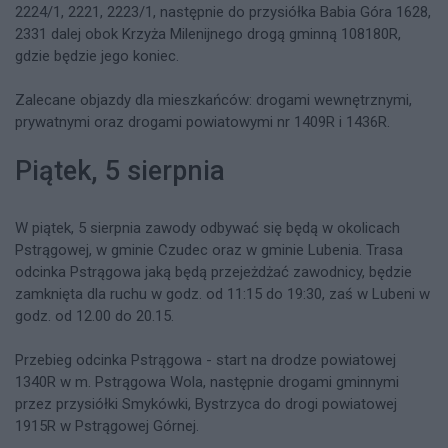
2224/1, 2221, 2223/1, następnie do przysiółka Babia Góra 1628,
2331 dalej obok Krzyża Milenijnego drogą gminną 108180R,
gdzie będzie jego koniec.
Zalecane objazdy dla mieszkańców: drogami wewnętrznymi,
prywatnymi oraz drogami powiatowymi nr 1409R i 1436R.
Piątek, 5 sierpnia
W piątek, 5 sierpnia zawody odbywać się będą w okolicach
Pstrągowej, w gminie Czudec oraz w gminie Lubenia. Trasa
odcinka Pstrągowa jaką będą przejeżdżać zawodnicy, będzie
zamknięta dla ruchu w godz. od 11:15 do 19:30, zaś w Lubeni w
godz. od 12.00 do 20.15.
Przebieg odcinka Pstrągowa - start na drodze powiatowej
1340R w m. Pstrągowa Wola, następnie drogami gminnymi
przez przysiółki Smykówki, Bystrzyca do drogi powiatowej
1915R w Pstrągowej Górnej.