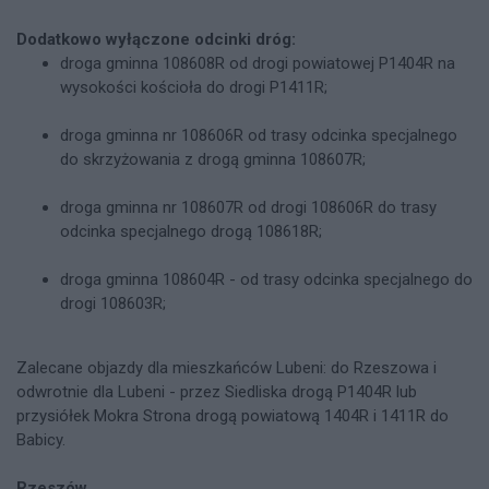
Dodatkowo wyłączone odcinki dróg:
droga gminna 108608R od drogi powiatowej P1404R na
wysokości kościoła do drogi P1411R;
droga gminna nr 108606R od trasy odcinka specjalnego
do skrzyżowania z drogą gminna 108607R;
droga gminna nr 108607R od drogi 108606R do trasy
odcinka specjalnego drogą 108618R;
droga gminna 108604R - od trasy odcinka specjalnego do
drogi 108603R;
Zalecane objazdy dla mieszkańców Lubeni: do Rzeszowa i
odwrotnie dla Lubeni - przez Siedliska drogą P1404R lub
przysiółek Mokra Strona drogą powiatową 1404R i 1411R do
Babicy.
Rzeszów