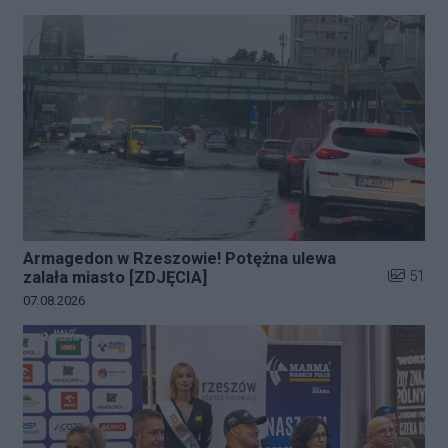
Armagedon w Rzeszowie! Potężna ulewa
Liczba zd
51
zalała miasto [ZDJĘCIA]
Data dodania galerii:
07.08.2026