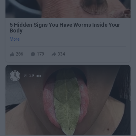
5 Hidden Signs You Have Worms Inside Your
Body
More
286
179
334
9 h 29 min