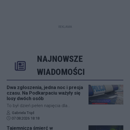
REKLAMA
NAJNOWSZE
Rozwiń
Poprzednie
Następne
Kliknij aby 
K
WIADOMOŚCI
Dwa zgłoszenia, jedna noc i presja
czasu. Na Podkarpaciu ważyły się
losy dwóch osób
To był dzień pełen napięcia dla
funkcjonariuszy z powiatu niżańskiego.
Autor artykułu:
Gabriela Trąd
Data dodania artykułu:
W ciągu zaledwie kilkunastu godzin
07.08.2026 18:18
służby ratunkowe musiały
Tajemnicza śmierć w