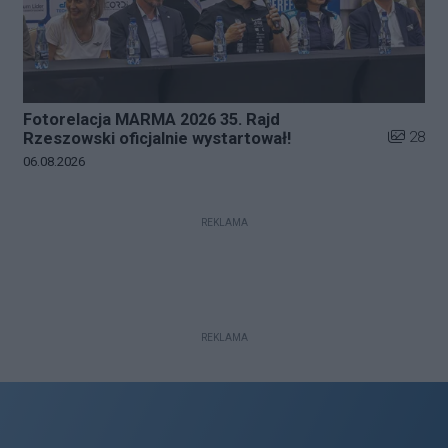
Fotorelacja MARMA 2026 35. Rajd
Liczba zd
28
Rzeszowski oficjalnie wystartował!
Data dodania galerii:
06.08.2026
REKLAMA
REKLAMA