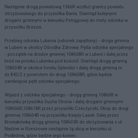
Następnie drogą powiatową 1366R wzdłuż granicy powiatu
strzyżowskiego do przysiółka Bania. Stamtąd kolejnymi
drogami gminnymi w kierunku Pstrągowej do mety odcinka w
przysiółku Brzezie.
Przebieg odcinka Lubenia (odcinek zapętlony) - droga gminna
w Lubeni w okolicy Ośrodka Zdrowia. Pętla odcinka specjalnego
- początek na drodze gminnej 108608R w Lubeni i dalej przez
bród na potoku Lubenka pod kościół. Stamtąd drogą gminną
108604R w okolice hotelu Splendor i dalej drogą gminną nr
dz.842/2 z powrotem do drogi 108608R, gdzie będzie
zamknięcie pętli odcinka specjalnego.
Wyjazd z odcinka specjalnego - drogą gminną 108608 w
kierunku przysiółka Sucha Strona i dalej drogami gminnymi
108606R,108618R przez przysiółki Czeczyczki, Okop do drogi
gminnej 108604R na przysiółku Księży Lasek. Dalej przez
Broniakówkę drogą gminną 108605R do skrzyżowania z ul.
Nadziei w Rzeszowie następnie tą ulicą w kierunku ul.
Podleśnej, gdzie będzie jego koniec.