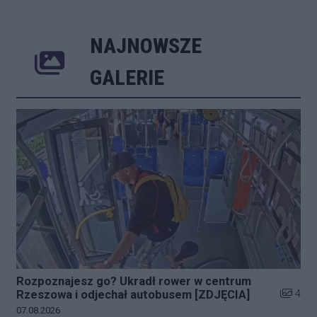
NAJNOWSZE
Poprzednie
Następne
Kliknij 
GALERIE
Rozpoznajesz go? Ukradł rower w centrum
Liczba z
4
Rzeszowa i odjechał autobusem [ZDJĘCIA]
Data dodania galerii:
07.08.2026