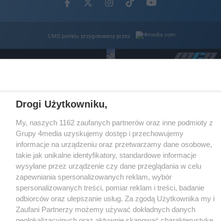
Facebook.com
X.com
Instagram.com
Tiktok.com
Youtube.com
CMS portalu
przygotowany przez
Loaded
:
Unmute
100.00%
Drogi Użytkowniku,
My, naszych 1162 zaufanych partnerów oraz inne podmioty z
Grupy 4media uzyskujemy dostęp i przechowujemy
informacje na urządzeniu oraz przetwarzamy dane osobowe,
takie jak unikalne identyfikatory, standardowe informacje
wysyłane przez urządzenie czy dane przeglądania w celu
zapewniania spersonalizowanych reklam, wybór
spersonalizowanych treści, pomiar reklam i treści, badanie
odbiorców oraz ulepszanie usług. Za zgodą Użytkownika my i
Zaufani Partnerzy możemy używać dokładnych danych
geolokalizacyjnych oraz aktywnie skanować charakterystykę