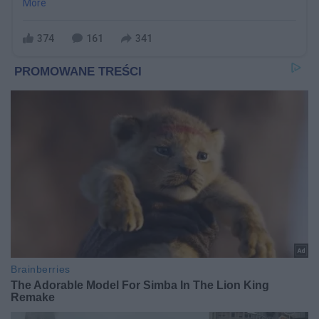
More
374
161
341