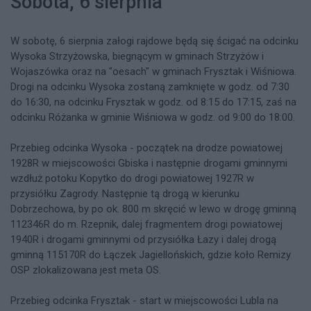
Sobota, 6 sierpnia
W sobotę, 6 sierpnia załogi rajdowe będą się ścigać na odcinku
Wysoka Strzyżowska, biegnącym w gminach Strzyżów i
Wojaszówka oraz na "oesach" w gminach Frysztak i Wiśniowa.
Drogi na odcinku Wysoka zostaną zamknięte w godz. od 7:30
do 16:30, na odcinku Frysztak w godz. od 8:15 do 17:15, zaś na
odcinku Różanka w gminie Wiśniowa w godz. od 9:00 do 18:00.
Przebieg odcinka Wysoka - początek na drodze powiatowej
1928R w miejscowości Gbiska i następnie drogami gminnymi
wzdłuż potoku Kopytko do drogi powiatowej 1927R w
przysiółku Zagrody. Następnie tą drogą w kierunku
Dobrzechowa, by po ok. 800 m skręcić w lewo w drogę gminną
112346R do m. Rzepnik, dalej fragmentem drogi powiatowej
1940R i drogami gminnymi od przysiółka Łazy i dalej drogą
gminną 115170R do Łączek Jagiellońskich, gdzie koło Remizy
OSP zlokalizowana jest meta OS.
Przebieg odcinka Frysztak - start w miejscowości Lubla na