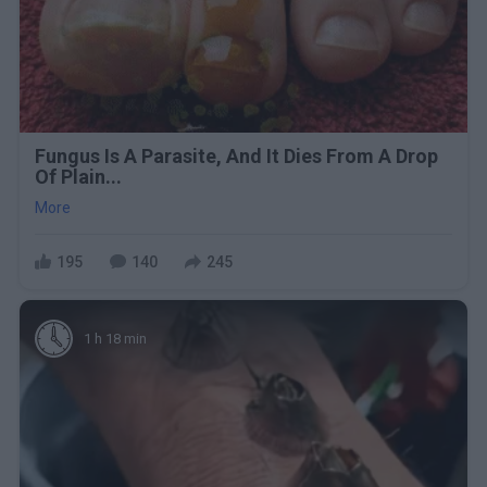
Fungus Is A Parasite, And It Dies From A Drop
Of Plain...
More
195
140
245
1 h 18 min