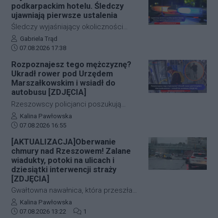
przeprowadzić dwie niezależne,
podkarpackim hotelu. Śledczy
intensywne akcje poszukiwawcze. W
ujawniają pierwsze ustalenia
obu przypadkach chodziło o ludzkie
Śledczy wyjaśniający okoliczności
życie, a kluczową rolę odegrał czas.
tragicznego zdarzenia na terenie
Autor artykułu:
Gabriela Trąd
Dzięki błyskawicznej mobilizacji policji,
Data dodania artykułu:
jednego z sanockich hoteli dysponują
07.08.2026 17:38
strażaków oraz wykorzystaniu
już pierwszymi wnioskami medyków
Rozpoznajesz tego mężczyznę?
nowoczesnej technologii, obie historie
sądowych. Z przeprowadzonej sekcji
Ukradł rower pod Urzędem
zakończyły się szczęśliwie.
zwłok 37-letniego mężczyzny wynika,
Marszałkowskim i wsiadł do
że na tym etapie postępowania nic nie
autobusu [ZDJĘCIA]
wskazuje na udział osób trzecich.
Rzeszowscy policjanci poszukują
sprawcy kradzieży roweru marki Kross
Autor artykułu:
Kalina Pawłowska
Data dodania artykułu:
o wartości około 1500 złotych. Do
07.08.2026 16:55
zdarzenia doszło w ścisłym centrum
[AKTUALIZACJA]Oberwanie
miasta – pod Urzędem
chmury nad Rzeszowem! Zalane
Marszałkowskim przy al. Cieplińskiego.
wiadukty, potoki na ulicach i
Złodziej ze skradzionym jednośladem
dziesiątki interwencji straży
[ZDJĘCIA]
wsiadł do autobusu MPK linii 28. Jego
wizerunek zarejestrowały kamery
Gwałtowna nawałnica, która przeszła
monitoringu, a policja apeluje o pomoc
nad Rzeszowem tuż po godzinie 12:00,
Autor artykułu:
Kalina Pawłowska
w identyfikacji mężczyzny.
Data dodania artykułu:
Liczba komentarzy artykułu:
w kilka minut sparaliżowała ruch w
07.08.2026 13:22
1