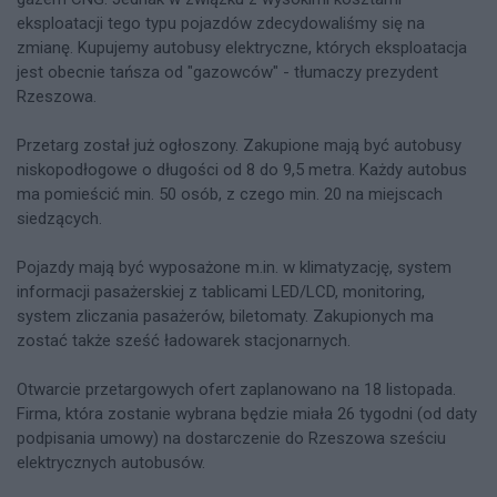
eksploatacji tego typu pojazdów zdecydowaliśmy się na
zmianę. Kupujemy autobusy elektryczne, których eksploatacja
jest obecnie tańsza od "gazowców" - tłumaczy prezydent
Rzeszowa.
Przetarg został już ogłoszony. Zakupione mają być autobusy
niskopodłogowe o długości od 8 do 9,5 metra. Każdy autobus
ma pomieścić min. 50 osób, z czego min. 20 na miejscach
siedzących.
Pojazdy mają być wyposażone m.in. w klimatyzację, system
informacji pasażerskiej z tablicami LED/LCD, monitoring,
system zliczania pasażerów, biletomaty. Zakupionych ma
zostać także sześć ładowarek stacjonarnych.
Otwarcie przetargowych ofert zaplanowano na 18 listopada.
Firma, która zostanie wybrana będzie miała 26 tygodni (od daty
podpisania umowy) na dostarczenie do Rzeszowa sześciu
elektrycznych autobusów.