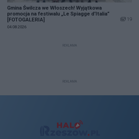
Gmina Świlcza we Włoszech! Wyjątkowa
promocja na festiwalu „Le Spiagge d’Italia”
Liczba zd
19
[FOTOGALERIA]
Data dodania galerii:
04.08.2026
REKLAMA
REKLAMA