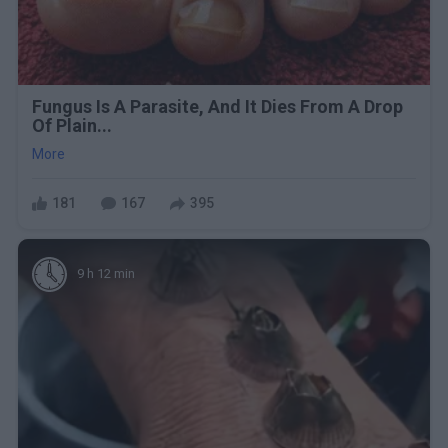
Fungus Is A Parasite, And It Dies From A Drop
Of Plain...
More
181
167
395
9 h 12 min