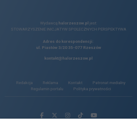
Wydawcą
halorzeszow.pl
jest:
STOWARZYSZENIE INICJATYW SPOŁECZNYCH PERSPEKTYWA
Adres do korespondencji:
ul. Piastów 3/20
35-077 Rzeszów
kontakt@halorzeszow.pl
Redakcja
Reklama
Kontakt
Patronat medialny
Regulamin portalu
Polityka prywatności
Facebook.com
X.com
Instagram.com
Tiktok.com
Youtube.com
CMS portalu
przygotowany przez