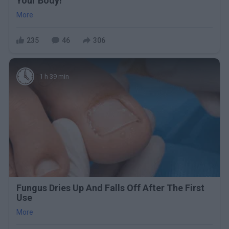
Your Body!
More
235
46
306
1 h 39 min
Fungus Dries Up And Falls Off After The First
Use
More