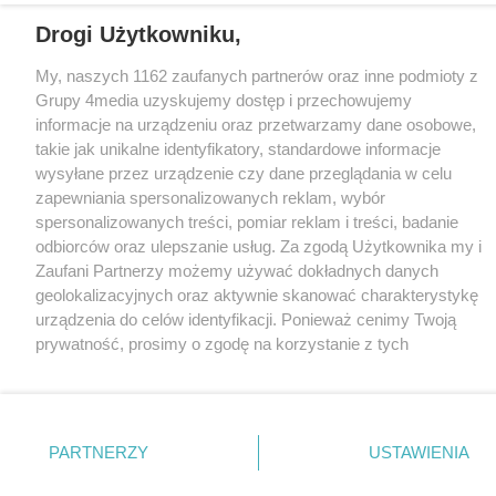
Drogi Użytkowniku,
Loaded
:
Unmute
100.00%
My, naszych 1162 zaufanych partnerów oraz inne podmioty z
Grupy 4media uzyskujemy dostęp i przechowujemy
informacje na urządzeniu oraz przetwarzamy dane osobowe,
takie jak unikalne identyfikatory, standardowe informacje
wysyłane przez urządzenie czy dane przeglądania w celu
zapewniania spersonalizowanych reklam, wybór
spersonalizowanych treści, pomiar reklam i treści, badanie
odbiorców oraz ulepszanie usług. Za zgodą Użytkownika my i
Zaufani Partnerzy możemy używać dokładnych danych
geolokalizacyjnych oraz aktywnie skanować charakterystykę
urządzenia do celów identyfikacji. Ponieważ cenimy Twoją
prywatność, prosimy o zgodę na korzystanie z tych
technologii poprzez kliknięcie „Akceptuję”. Zgoda jest
dobrowolna i zawsze możesz ją zmienić/wycofać klikając
przycisk ustawień prywatności znajdujący się w lewym
dolnym rogu strony
. Niektóre rodzaje przetwarzania
PARTNERZY
USTAWIENIA
danych nie wymagają zgody użytkownika, ale masz prawo
sprzeciwić się takiemu przetwarzaniu. Preferencje będą miały