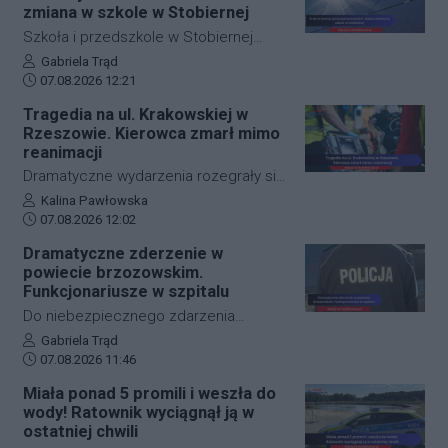
wybijające studzienki kanalizacyjne
zmiana w szkole w Stobiernej
odcięły od świata kluczowe arterie.
Szkoła i przedszkole w Stobiernej
Podkarpaccy strażacy wyjeżdżali do
przejdą technologiczną transformację,
Autor artykułu:
Gabriela Trąd
akcji już blisko 70 razy! Mamy dla Was
Data dodania artykułu:
która znacząco wpłynie na budżet
07.08.2026 12:21
zdjęcia z zalanych punktów miasta.
placówki oraz środowisko. Gmina
Tragedia na ul. Krakowskiej w
Trzebownisko oficjalnie
Rzeszowie. Kierowca zmarł mimo
przypieczętowała umowę z wykonawcą
reanimacji
na realizację nowoczesnego systemu
Dramatyczne wydarzenia rozegrały się
zasilania. Dzięki nowej inwestycji
w piątkowy poranek na jednej z
Autor artykułu:
Kalina Pawłowska
placówka nie tylko ograniczy pobór
Data dodania artykułu:
najważniejszych arterii
07.08.2026 12:02
prądu z sieci, ale też zwiększy swoje
komunikacyjnych Rzeszowa. Kierowca
Dramatyczne zderzenie w
bezpieczeństwo energetyczne.
samochodu osobowego
powiecie brzozowskim.
prawdopodobnie doznał nagłego
Funkcjonariusze w szpitalu
zatrzymania krążenia w trakcie jazdy.
Do niebezpiecznego zdarzenia
Mimo błyskawicznej reakcji patroli
drogowego doszło w piątek rano w
Autor artykułu:
Gabriela Trąd
policji, strażaków oraz ratowników
Data dodania artykułu:
Starej Wsi (powiat brzozowski). W
07.08.2026 11:46
medycznych i długiej reanimacji, życia
wyniku najechania na tył radiowozu,
Miała ponad 5 promili i weszła do
mężczyzny nie udało się uratować.
dwóch funkcjonariuszy policji
wody! Ratownik wyciągnął ją w
wymagało pomocy medycznej i
ostatniej chwili
zostało przewiezionych do szpitala.