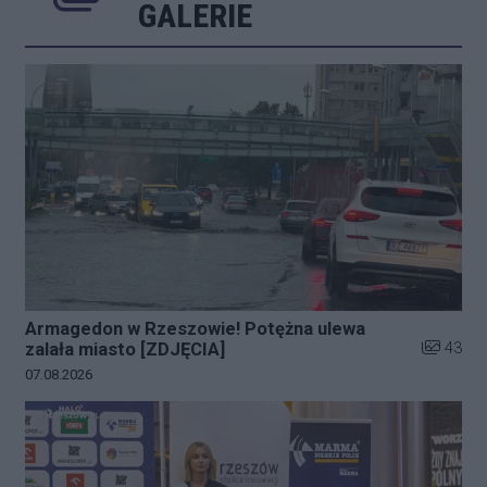
Poprzednie
Następne
Kliknij 
GALERIE
Armagedon w Rzeszowie! Potężna ulewa
Liczba zd
43
zalała miasto [ZDJĘCIA]
Data dodania galerii:
07.08.2026