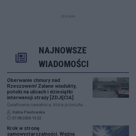
REKLAMA
NAJNOWSZE
Rozwiń
Poprzednie
Następne
Kliknij aby 
K
WIADOMOŚCI
Oberwanie chmury nad
Rzeszowem! Zalane wiadukty,
potoki na ulicach i dziesiątki
interwencji straży [ZDJĘCIA]
Gwałtowna nawałnica, która przeszła
nad Rzeszowem tuż po godzinie 12:00,
Autor artykułu:
Kalina Pawłowska
Data dodania artykułu:
w kilka minut sparaliżowała ruch w
07.08.2026 13:22
stolicy Podkarpacia. Przeistoczone w
Krok w stronę
rwące potoki ulice, zalane wiadukty i
samowystarczalności. Ważna