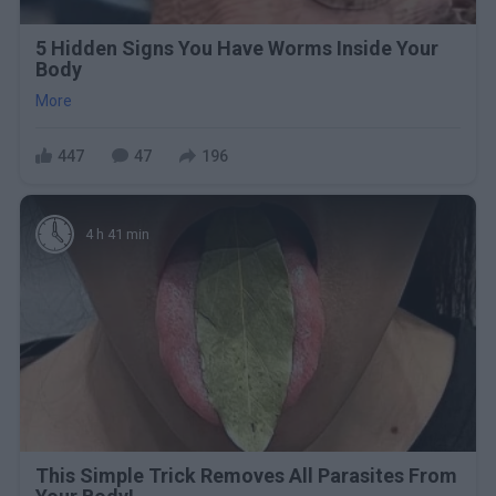
5 Hidden Signs You Have Worms Inside Your
Body
More
447
47
196
4 h 41 min
This Simple Trick Removes All Parasites From