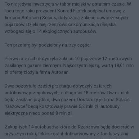
To nie jedyna inwestycja w tabor miejski w ostatnim czasie. W
lipcu tego roku prezydent Konrad Fijołek podpisał umowę z
firmami Autosan i Solaris, dotyczącą zakupu nowoczesnych
pojazdów. Dzięki niej rzeszowska komunikacja miejska
wzbogaci się o 14 ekologicznych autobusów.
Ten przetarg był podzielony na trzy części.
Pierwsza z nich dotyczyła zakupu 10 pojazdów 12-metrowych
zasilanych gazem ziemnym. Najkorzystniejszą, wartą 18,01 mln
zł ofertę złożyła firma Autosan.
Dwie pozostałe części przetargu dotyczyły czterech
autobusów przegubowych, o długości 18 metrów. Dwa z nich
będą zasilane prądem, dwa gazem. Dostarczy je firma Solaris.
"Gazowce" będą kosztowały prawie 5,2 mln zł. autobusy
elektryczne nieco ponad 8 mln zł.
Zakup tych 14 autobusów, które do Rzeszowa będą docierać w
przyszłym roku, także został dofinansowany z funduszy Unii