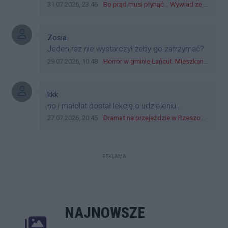
norma w pge dystrybucja rzeszów, takie ***e
Data dodania komentarza:
Źródło komentarza:
31.07.2026, 23:46
Bo prąd musi płynąć... Wywiad ze Zbigniewem Możdżeniem - Dyrektorem Generalnym Oddziału PGE Dystrybucja w Rzeszowie
jak wozowicz czy rybarczyk lub kutyła
cieleckiz dupo na głowie nadal pracują bo to
zagorzali pisowcy
Autor komentarza:
Zosia
Treść komentarza:
Jeden raz nie wystarczył żeby go zatrzymać?
Data dodania komentarza:
Źródło komentarza:
29.07.2026, 10:48
Horror w gminie Łańcut. Mieszkaniec Rzeszowa terroryzował rodzinę nożem i zaatakował policjantów! [VIDEO]
Autor komentarza:
kkk
Treść komentarza:
no i małolat dostał lekcję o udzieleniu
pierwszeństwa
Data dodania komentarza:
Źródło komentarza:
27.07.2026, 20:45
Dramat na przejeździe w Rzeszowie. 16-latek na hulajnodze wjechał wprost pod szynobus
REKLAMA
NAJNOWSZE