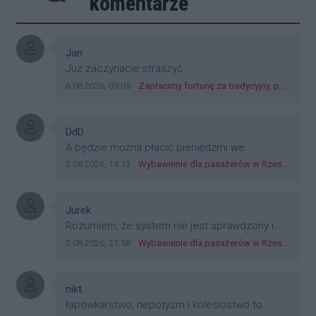
komentarze
Autor komentarza:
Jan
Treść komentarza:
Juz zaczynacie straszyć
Data dodania komentarza:
Źródło komentarza:
6.08.2026, 09:05
Zapłacimy fortunę za tradycyjny, polski obiad?! Ceny ziemniaków w skupach skoczyły o 265 procent!
Autor komentarza:
DdD
Treść komentarza:
A będzie można płacić pieniędzmi we
wszystkich? Bo banknoty emitowane przez
Data dodania komentarza:
Źródło komentarza:
3.08.2026, 14:13
Wybawienie dla pasażerów w Rzeszowie? W mieście ruszyły testy nowego rozwiązania
Narodowy Bank Polski, są prawnym środkiem
płatniczym w Polsce, a nie jakieś telefony,
plastik czy inne bliki. Zakrawa na
Autor komentarza:
Jurek
dyskryminację.
Treść komentarza:
Rozumiem, że system nie jest sprawdzony i
przetestowany. Wybieram się z mim młodym
Data dodania komentarza:
Źródło komentarza:
2.08.2026, 21:58
Wybawienie dla pasażerów w Rzeszowie? W mieście ruszyły testy nowego rozwiązania
do szkoły, zobaczymy jak to ztm, gmina
boguchwała i inne zajęte w tej całej organizacji
przejazdów dadzą radę. Albo ogarną, jak to
Autor komentarza:
nikt
teraz młode ludzie mówią.
Treść komentarza:
łapówkarstwo, nepotyzm i kolesiostwo to