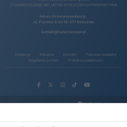
STOWARZYSZENIE INICJATYW SPOŁECZNYCH PERSPEKTYWA
Adres do korespondencji:
ul. Piastów 3/20
35-077 Rzeszów
kontakt@halorzeszow.pl
Redakcja
Reklama
Kontakt
Patronat medialny
Regulamin portalu
Polityka prywatności
Facebook.com
X.com
Instagram.com
Tiktok.com
Youtube.com
CMS portalu
przygotowany przez
Loaded
:
Unmute
38.26%