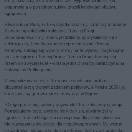
która, nawiązując do wcześniejszej wypowiedzi lidera PSL,
wspomniała o postulatach, jakie złożyli kandydaci obydwu
ugrupowań.
-Gwarantuję Wam, że to wszystko zrobimy i zrobimy to dobrze!
Za nami są koleżanki i koledzy z Trzeciej Drogi.
Współpracowaliśmy razem, jeździliśmy, spotykaliśmy się z
ludźmi po to, żeby Was godnie reprezentować. Proszę
Państwa, zbliżają się wybory. Idźmy na te wybory i zagłosujmy
za - głosujmy na Trzecią Drogę. Trzecia Droga trzecią siłą
razem do zwycięstwa! - wołała jedna z twarzy partii Szymona
Hołowni na Podkarpaciu.
Zasygnalizowała też, że to właśnie spełnianie potrzeb
obywateli jest głównym zadaniem polityków, a Polska 2050 i jej
koalicjanci są gotowi reprezentować je w Sejmie.
-Czego potrzebują polscy obywatele? Potrzebujemy spokoju.
Potrzebujemy tego, abyśmy nie kłócili się, abyśmy żyli w
zgodzie. Trzecia Droga ma rozwiązania dla przedsiębiorców.
Ma rozwiązania dla kobiet, dla niepełnosprawnych. My wiemy,
jak uzdrowić. sytuację w służbie zdrowia. Wiemy, jak podziałać