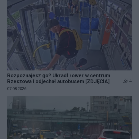
Rozpoznajesz go? Ukradł rower w centrum
Liczba z
4
Rzeszowa i odjechał autobusem [ZDJĘCIA]
Data dodania galerii:
07.08.2026