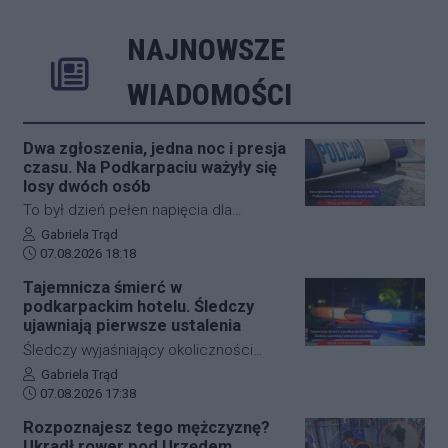
NAJNOWSZE
Rozwiń
Poprzednie
Następne
Kliknij aby 
K
WIADOMOŚCI
Dwa zgłoszenia, jedna noc i presja
czasu. Na Podkarpaciu ważyły się
losy dwóch osób
To był dzień pełen napięcia dla
funkcjonariuszy z powiatu niżańskiego.
Autor artykułu:
Gabriela Trąd
Data dodania artykułu:
W ciągu zaledwie kilkunastu godzin
07.08.2026 18:18
służby ratunkowe musiały
Tajemnicza śmierć w
przeprowadzić dwie niezależne,
podkarpackim hotelu. Śledczy
intensywne akcje poszukiwawcze. W
ujawniają pierwsze ustalenia
obu przypadkach chodziło o ludzkie
Śledczy wyjaśniający okoliczności
życie, a kluczową rolę odegrał czas.
tragicznego zdarzenia na terenie
Autor artykułu:
Gabriela Trąd
Dzięki błyskawicznej mobilizacji policji,
Data dodania artykułu:
jednego z sanockich hoteli dysponują
07.08.2026 17:38
strażaków oraz wykorzystaniu
już pierwszymi wnioskami medyków
Rozpoznajesz tego mężczyznę?
nowoczesnej technologii, obie historie
sądowych. Z przeprowadzonej sekcji
Ukradł rower pod Urzędem