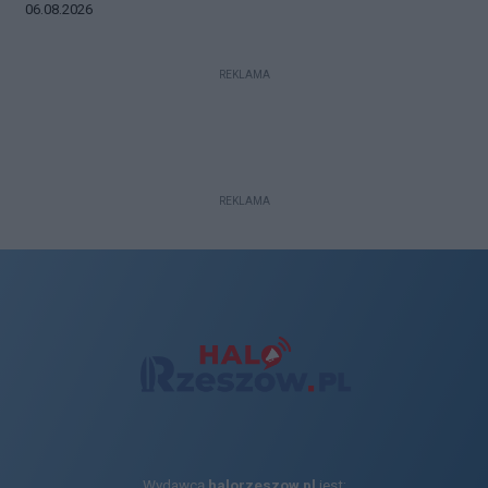
Data dodania galerii:
06.08.2026
REKLAMA
REKLAMA
Wydawcą
halorzeszow.pl
jest: