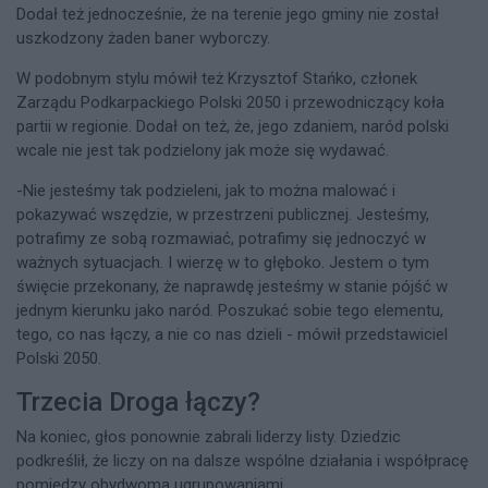
Dodał też jednocześnie, że na terenie jego gminy nie został
uszkodzony żaden baner wyborczy.
W podobnym stylu mówił też Krzysztof Stańko, członek
Zarządu Podkarpackiego Polski 2050 i przewodniczący koła
partii w regionie. Dodał on też, że, jego zdaniem, naród polski
wcale nie jest tak podzielony jak może się wydawać.
-Nie jesteśmy tak podzieleni, jak to można malować i
pokazywać wszędzie, w przestrzeni publicznej. Jesteśmy,
potrafimy ze sobą rozmawiać, potrafimy się jednoczyć w
ważnych sytuacjach. I wierzę w to głęboko. Jestem o tym
święcie przekonany, że naprawdę jesteśmy w stanie pójść w
jednym kierunku jako naród. Poszukać sobie tego elementu,
tego, co nas łączy, a nie co nas dzieli - mówił przedstawiciel
Polski 2050.
Trzecia Droga łączy?
Na koniec, głos ponownie zabrali liderzy listy. Dziedzic
podkreślił, że liczy on na dalsze wspólne działania i współpracę
pomiędzy obydwoma ugrupowaniami.