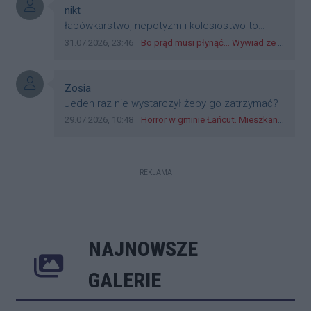
przejazdów dadzą radę. Albo ogarną, jak to
Autor komentarza:
nikt
teraz młode ludzie mówią.
Treść komentarza:
łapówkarstwo, nepotyzm i kolesiostwo to
norma w pge dystrybucja rzeszów, takie ***e
Data dodania komentarza:
Źródło komentarza:
31.07.2026, 23:46
Bo prąd musi płynąć... Wywiad ze Zbigniewem Możdżeniem - Dyrektorem Generalnym Oddziału PGE Dystrybucja w Rzeszowie
jak wozowicz czy rybarczyk lub kutyła
cieleckiz dupo na głowie nadal pracują bo to
zagorzali pisowcy
Autor komentarza:
Zosia
Treść komentarza:
Jeden raz nie wystarczył żeby go zatrzymać?
Data dodania komentarza:
Źródło komentarza:
29.07.2026, 10:48
Horror w gminie Łańcut. Mieszkaniec Rzeszowa terroryzował rodzinę nożem i zaatakował policjantów! [VIDEO]
REKLAMA
NAJNOWSZE
Poprzednie
Następne
Kliknij 
GALERIE