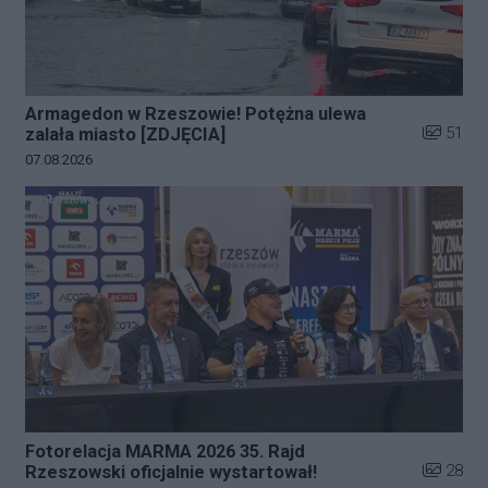
Armagedon w Rzeszowie! Potężna ulewa
Liczba zd
51
zalała miasto [ZDJĘCIA]
Data dodania galerii:
07.08.2026
Fotorelacja MARMA 2026 35. Rajd
Liczba zd
28
Rzeszowski oficjalnie wystartował!