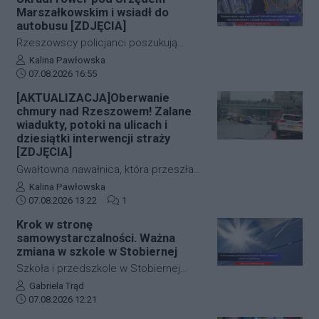
zakończyły się szczęśliwie.
zwłok 37-letniego mężczyzny wynika,
Marszałkowskim i wsiadł do
że na tym etapie postępowania nic nie
autobusu [ZDJĘCIA]
wskazuje na udział osób trzecich.
Rzeszowscy policjanci poszukują
sprawcy kradzieży roweru marki Kross
Autor artykułu:
Kalina Pawłowska
Data dodania artykułu:
o wartości około 1500 złotych. Do
07.08.2026 16:55
zdarzenia doszło w ścisłym centrum
[AKTUALIZACJA]Oberwanie
miasta – pod Urzędem
chmury nad Rzeszowem! Zalane
Marszałkowskim przy al. Cieplińskiego.
wiadukty, potoki na ulicach i
Złodziej ze skradzionym jednośladem
dziesiątki interwencji straży
[ZDJĘCIA]
wsiadł do autobusu MPK linii 28. Jego
wizerunek zarejestrowały kamery
Gwałtowna nawałnica, która przeszła
monitoringu, a policja apeluje o pomoc
nad Rzeszowem tuż po godzinie 12:00,
Autor artykułu:
Kalina Pawłowska
w identyfikacji mężczyzny.
Data dodania artykułu:
Liczba komentarzy artykułu:
w kilka minut sparaliżowała ruch w
07.08.2026 13:22
1
stolicy Podkarpacia. Przeistoczone w
Krok w stronę
rwące potoki ulice, zalane wiadukty i
samowystarczalności. Ważna
wybijające studzienki kanalizacyjne
zmiana w szkole w Stobiernej
odcięły od świata kluczowe arterie.
Szkoła i przedszkole w Stobiernej
Podkarpaccy strażacy wyjeżdżali do
przejdą technologiczną transformację,
Autor artykułu:
Gabriela Trąd
akcji już blisko 70 razy! Mamy dla Was
Data dodania artykułu:
która znacząco wpłynie na budżet
07.08.2026 12:21
zdjęcia z zalanych punktów miasta.
placówki oraz środowisko. Gmina