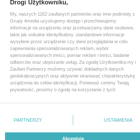
Drogi Użytkowniku,
My, naszych 1162 zaufanych partnerów oraz inne podmioty z
Grupy 4media uzyskujemy dostęp i przechowujemy
informacje na urządzeniu oraz przetwarzamy dane osobowe,
takie jak unikalne identyfikatory, standardowe informacje
wysyłane przez urządzenie czy dane przeglądania w celu
zapewniania spersonalizowanych reklam, wybór
spersonalizowanych treści, pomiar reklam i treści, badanie
odbiorców oraz ulepszanie usług. Za zgodą Użytkownika my i
Zaufani Partnerzy możemy używać dokładnych danych
geolokalizacyjnych oraz aktywnie skanować charakterystykę
urządzenia do celów identyfikacji. Ponieważ cenimy Twoją
prywatność, prosimy o zgodę na korzystanie z tych
technologii poprzez kliknięcie „Akceptuję”. Zgoda jest
dobrowolna i zawsze możesz ją zmienić/wycofać klikając
przycisk ustawień prywatności znajdujący się w lewym
dolnym rogu strony
. Niektóre rodzaje przetwarzania
PARTNERZY
USTAWIENIA
danych nie wymagają zgody użytkownika, ale masz prawo
sprzeciwić się takiemu przetwarzaniu. Preferencje będą miały
zastosowania tylko na tej witrynie.
Akceptuję