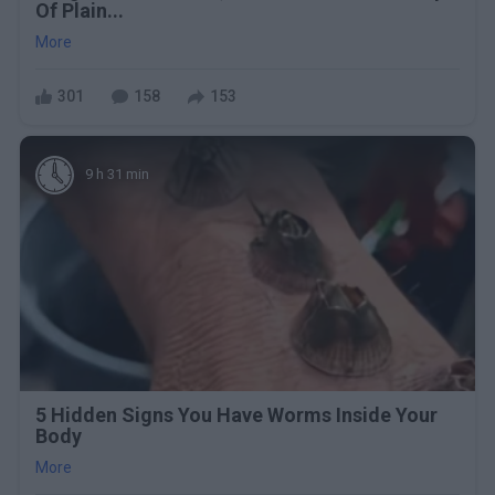
Of Plain...
More
301
158
153
9 h 31 min
5 Hidden Signs You Have Worms Inside Your
Body
More