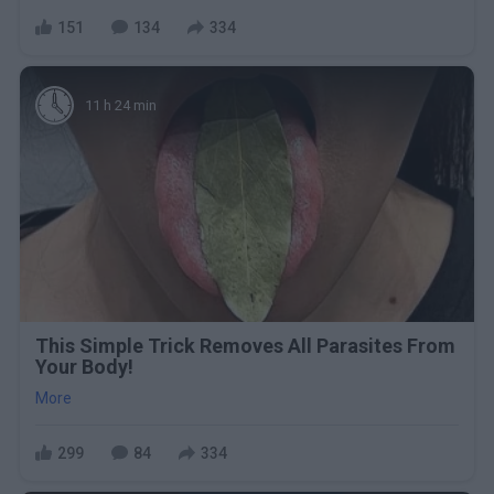
151
134
334
11 h 24 min
This Simple Trick Removes All Parasites From
Your Body!
More
299
84
334