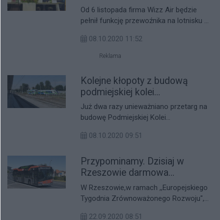
Od 6 listopada firma Wizz Air będzie
pełnił funkcję przewoźnika na lotnisku w
Jasionce. Połącznie zostaną otwarte do
08.10.2020 11:52
Eindhoven. Bilety na nowe połączenia
można rezerwować już od dzisiaj, ich
Reklama
cena startuje od 69 zł.
Kolejne kłopoty z budową
podmiejskiej kolei
aglomeracyjnej
Już dwa razy unieważniano przetarg na
budowę Podmiejskiej Kolei
Aglomeracyjnej. Gdy za trzecim razem
08.10.2020 09:51
wydawało się, że jest wszystko dobrze
odrzucone firmy postanowiły skargę do
Przypominamy. Dzisiaj w
Krajowej Izby Odwoławczej. Marszałek
Władysław Ortyl najwyraźniej ma pecha
Rzeszowie darmowa
do tej inwestycji.
komunikacja miejska
W Rzeszowie,w ramach ,,Europejskiego
Tygodnia Zrównoważonego Rozwoju",
obowiązuje dzisiaj darmowa
22.09.2020 08:51
komunikacja miejska dla właścicieli