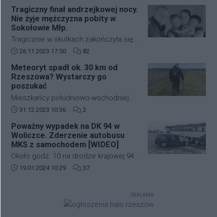
zabudowie szeregowej przy ulicy
strefę ograniczonej lotności EP R125.
Tragiczny finał andrzejkowej nocy.
kardynała Karola Wojtyły na
Nie żyje mężczyzna pobity w
rzeszowskim osiedlu Biała.
Sokołowie Młp.
Tragicznie w skutkach zakończyła się
andrzejkowa noc w Sokołowie Młp. W
Data dodania artykułu:
Liczba komentarzy artykułu:
26.11.2023 17:50
82
wyniku bójki życie stracił 43-letni
Meteoryt spadł ok. 30 km od
mężczyzna. Zmarł w drodze do
Rzeszowa? Wystarczy go
szpitala.
poszukać
Mieszkańcy południowo-wschodniej
Polski kilkanaście dni temu mogli
Data dodania artykułu:
Liczba komentarzy artykułu:
31.12.2023 10:36
2
zobaczyć jasny rozbłysk na niebie.
Poważny wypadek na DK 94 w
Świadkowie zdarzenia twierdzą, że
Woliczce. Zderzenie autobusu
najpierw usłyszeli głośny huk, a
MKS z samochodem [WIDEO]
następnie zobaczyli jasną kulę ognia,
Około godz. 10 na drodze krajowej 94
która przeleciała przez niebo.
w Woliczce w gminie Świlcza doszło
Data dodania artykułu:
Liczba komentarzy artykułu:
19.01.2024 10:29
37
do poważnego wypadku. Zderzyły się
autobus MKS oraz samochód
REKLAMA
osobowy.