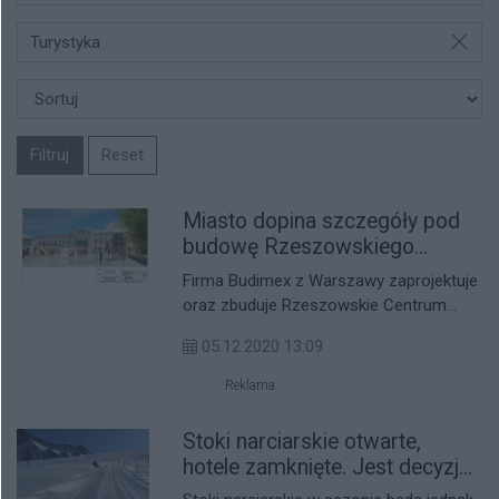
Turystyka
Filtruj
Reset
Miasto dopina szczegóły pod
budowę Rzeszowskiego
Centrum Komunikacyjnego
Firma Budimex z Warszawy zaprojektuje
oraz zbuduje Rzeszowskie Centrum
Komunikacyjne. Całe to przedsięwzięcie
05.12.2020 13:09
będzie kosztować miasto ok. 74 mln zł.
Reklama
Stoki narciarskie otwarte,
hotele zamknięte. Jest decyzja
premiera