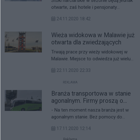
Stoki narciarskie w sezonie będą jednak
otwarte, zaś hotele i pensjonaty
pozostaną zamknięte dla turystów.
24.11.2020 18:42
Premier Gowin zapowiedział także
dopracowanie reżimu sanitarnego
Wieża widokowa w Malawie już
obowiązującego podczas uprawiania
sportów zimowych.
otwarta dla zwiedzających
Trwają prace przy wieży widokowej w
Malawie. Miejsce to odwiedza już wielu
ludzi, mimo że obiekt nie został jeszcze
22.11.2020 22:33
oficjalnie otwarty dla zwiedzających.
REKLAMA
Branża transportowa w stanie
agonalnym. Firmy proszą o
pomoc
- Na ten moment nasza branża jest w
agonalnym stanie. Bez pomocy do
wiosny na pewno nie przetrwamy.
17.11.2020 12:14
Musimy dostać pomoc od rządu - mówi
nam szef firmy Marcel w Rzeszowie.
Reklama