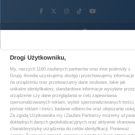
Facebook.com
X.com
Instagram.com
Tiktok.com
Youtube.com
CMS portalu
przygotowany przez
Loaded
:
Unmute
68.38%
Drogi Użytkowniku,
My, naszych 1160 zaufanych partnerów oraz inne podmioty z
Grupy 4media uzyskujemy dostęp i przechowujemy informacje
na urządzeniu oraz przetwarzamy dane osobowe, takie jak
unikalne identyfikatory, standardowe informacje wysyłane przez
urządzenie czy dane przeglądania w celu zapewniania
spersonalizowanych reklam, wybór spersonalizowanych treści,
pomiar reklam i treści, badanie odbiorców oraz ulepszanie usług
Za zgodą Użytkownika my i Zaufani Partnerzy możemy używa
dokładnych danych geolokalizacyjnych oraz aktywnie skanowa
charakterystykę urządzenia do celów identyfikacji. Ponieważ
cenimy Twoją prywatność, prosimy o zgodę na korzystanie z t