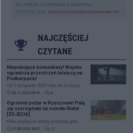
Treść komentarza:
no i małolat dostał lekcję o udzieleniu
pierwszeństwa
Data dodania komentarza:
Źródło komentarza:
27.07.2026, 20:45
Dramat na przejeździe w Rzeszowie. 16-latek na hulajnodze wjechał wprost pod szynobus
NAJCZĘŚCIEJ
CZYTANE
Niepokojące komunikaty! Wojsko
ogranicza przestrzeń lotniczą na
Podkarpaciu!
Od 5 listopada 2024 roku do 5 lutego
2025 roku w południowo-wschodniej
Data dodania artykułu:
Liczba komentarzy artykułu:
05.11.2024 08:41
6
części Polski (Podkarpacie)
Ogromny pożar w Rzeszowie! Palą
obowiązywać będą nowe, bardziej
się szeregówki na osiedlu Biała!
restrykcyjne zasady dotyczące ruchu
[ZDJĘCIA]
lotniczego. Decyzja ta została podjęta
Kilka zastępów straży pożarnej gasi
na wniosek Dowództwa Operacyjnego
duży pożar budynków mieszkalnych w
Data dodania artykułu:
Liczba komentarzy artykułu:
31.08.2024 18:21
11
Rodzajów Sił Zbrojnych i wprowadza