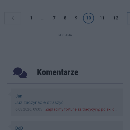
samochodów. Kierowcy wystarczy
ważny dowód rejestracyjny.
1
...
7
8
9
10
11
12
REKLAMA
Komentarze
Poprzednie
Następ
Autor komentarza:
Jan
Treść komentarza:
Juz zaczynacie straszyć
Data dodania komentarza:
Źródło komentarza:
6.08.2026, 09:05
Zapłacimy fortunę za tradycyjny, polski obiad?! Ceny ziemniaków w skupach skoczyły o 265 procent!
Autor komentarza:
DdD