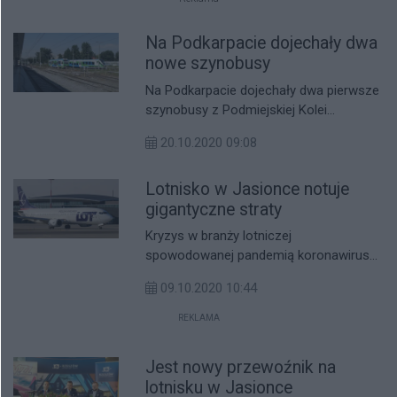
Na Podkarpacie dojechały dwa
nowe szynobusy
Na Podkarpacie dojechały dwa pierwsze
szynobusy z Podmiejskiej Kolei
Aglomeracyjnej. Zostało jeszcze osiem.
20.10.2020 09:08
Ich koszt to ok. 200 mln zł.
Lotnisko w Jasionce notuje
gigantyczne straty
Kryzys w branży lotniczej
spowodowanej pandemią koronawirusa
nie ominął również Lotniska w Jasionce.
09.10.2020 10:44
Dochody spółki są o ponad 10 mln
niższe od zakładanych.
REKLAMA
Jest nowy przewoźnik na
lotnisku w Jasionce