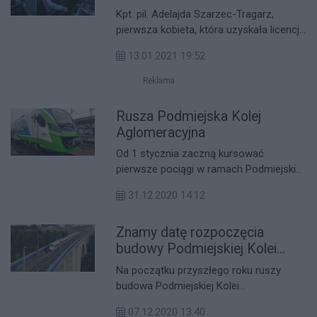
za sterami Dreamlinera
Kpt. pil. Adelajda Szarzec-Tragarz,
pierwsza kobieta, która uzyskała licencję
pilota zawodowego w Ośrodku
13.01.2021 19:52
Szkolenia Lotniczego (dzisiaj Ośrodku
Kształcenia Lotniczego) Politechniki
Reklama
Rzeszowskiej i pierwsza kobieta w
stopniu kapitana, która usiadła za
Rusza Podmiejska Kolej
sterami Dreamlinera w Polskich Liniach
Aglomeracyjna
Lotniczych LOT.
Od 1 stycznia zaczną kursować
pierwsze pociągi w ramach Podmiejskiej
Kolei Aglomeracyjnej. Na początek ruszą
31.12.2020 14:12
połączenia kolejowe Rzeszowa z
trzema miastami na Podkarpaciu.
Znamy datę rozpoczęcia
budowy Podmiejskiej Kolei
Aglomeracyjnej
Na początku przyszłego roku ruszy
budowa Podmiejskiej Kolei
Aglomeracyjnej i potrwa kolejne dwa
07.12.2020 13:40
lata. Koszt tej inwestycji będzie równy