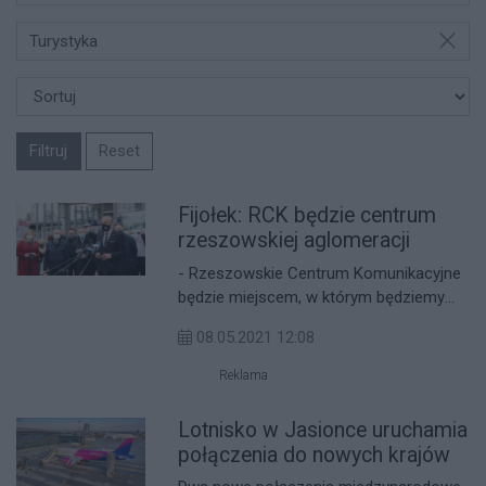
Turystyka
Filtruj
Reset
Fijołek: RCK będzie centrum
rzeszowskiej aglomeracji
- Rzeszowskie Centrum Komunikacyjne
będzie miejscem, w którym będziemy
integrować transport kolejowy,
08.05.2021 12:08
autobusowy, miejski, podmiejski. To
jedno z najważniejszych naszych
Reklama
wyzwań - powiedział Konrad Fijołek.
Lotnisko w Jasionce uruchamia
połączenia do nowych krajów