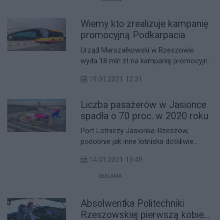
sytuacja epidemiczna się pogorszy,
możliwe jest dalsze utrzymanie
Wiemy kto zrealizuje kampanię
restrykcji.
promocyjną Podkarpacia
Urząd Marszałkowski w Rzeszowie
wyda 18 mln zł na kampanię promocyjną
województwa podkarpackiego.
19.01.2021 12:31
Zrealizuje ją port lotniczy "Rzeszów-
Jasionka".
Liczba pasażerów w Jasionce
spadła o 70 proc. w 2020 roku
Port Lotniczy Jasionka-Rzeszów,
podobnie jak inne lotniska dotkliwie
odczuł pandemię koronawirusa. W 2020
14.01.2021 13:49
lotnisko obsłużył ponad 230 tys.
pasażerów, czyli o 70 proc. mniej osób,
REKLAMA
niż w 2019 roku.
Absolwentka Politechniki
Rzeszowskiej pierwszą kobietą