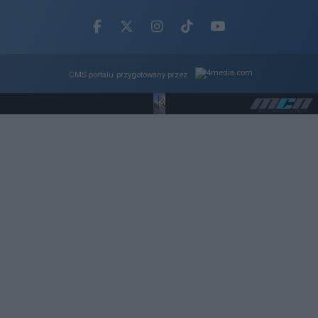
Facebook.com
X.com
Instagram.com
Tiktok.com
Youtube.com
CMS portalu
przygotowany przez
Loaded
:
Unmute
100.00%