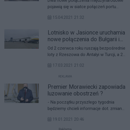
Dwa nowe połączenia międzynarodowe
pojawią się w siatce połączeń portu
lotniczego Rzeszów-Jasionka.
15.04.2021 21:32
Samoloty linii Wizzair od września
polecą z Podkarpacia na lotnisko Torp
Lotnisko w Jasionce uruchamia
obsługujące aglomerację Oslo oraz do
podlondyńskiego Luton.
nowe połączenia do Bułgarii i
Turcji
Od 2 czerwca roku ruszają bezpośrednie
loty z Rzeszowa do Antalyi w Turcji, a 29
czerwca do Warny w Bułgarii! Loty będą
17.03.2021 21:02
realizowane raz w tygodniu - we wtorki
do Bułgarii i w środy do Turcji.
REKLAMA
Premier Morawiecki zapowiada
luzowanie obostrzeń ?
- Na początku przyszłego tygodnia
będziemy chcieli informacje dot. zmiany
w obostrzeniach - mówił na dzisiejszej
19.01.2021 20:46
konferencji premier Morawiecki.
Jednocześnie zastrzegł, że jeżeli
Reklama