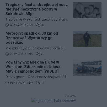
zabudowie szeregowej przy ulicy
strefę ograniczonej lotności EP R125.
Tragiczny finał andrzejkowej nocy.
kardynała Karola Wojtyły na
Nie żyje mężczyzna pobity w
rzeszowskim osiedlu Biała.
Sokołowie Młp.
Tragicznie w skutkach zakończyła się
andrzejkowa noc w Sokołowie Młp. W
Data dodania artykułu:
Liczba komentarzy artykułu:
26.11.2023 17:50
82
wyniku bójki życie stracił 43-letni
Meteoryt spadł ok. 30 km od
mężczyzna. Zmarł w drodze do
Rzeszowa? Wystarczy go
szpitala.
poszukać
Mieszkańcy południowo-wschodniej
Polski kilkanaście dni temu mogli
Data dodania artykułu:
Liczba komentarzy artykułu:
31.12.2023 10:36
2
zobaczyć jasny rozbłysk na niebie.
Poważny wypadek na DK 94 w
Świadkowie zdarzenia twierdzą, że
Woliczce. Zderzenie autobusu
najpierw usłyszeli głośny huk, a
MKS z samochodem [WIDEO]
następnie zobaczyli jasną kulę ognia,
Około godz. 10 na drodze krajowej 94
która przeleciała przez niebo.
w Woliczce w gminie Świlcza doszło
Data dodania artykułu:
Liczba komentarzy artykułu:
19.01.2024 10:29
37
do poważnego wypadku. Zderzyły się
autobus MKS oraz samochód
REKLAMA
osobowy.