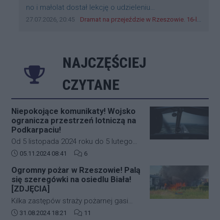
Treść komentarza:
no i małolat dostał lekcję o udzieleniu
pierwszeństwa
Data dodania komentarza:
Źródło komentarza:
27.07.2026, 20:45
Dramat na przejeździe w Rzeszowie. 16-latek na hulajnodze wjechał wprost pod szynobus
NAJCZĘŚCIEJ
CZYTANE
Niepokojące komunikaty! Wojsko
ogranicza przestrzeń lotniczą na
Podkarpaciu!
Od 5 listopada 2024 roku do 5 lutego
2025 roku w południowo-wschodniej
Data dodania artykułu:
Liczba komentarzy artykułu:
05.11.2024 08:41
6
części Polski (Podkarpacie)
Ogromny pożar w Rzeszowie! Palą
obowiązywać będą nowe, bardziej
się szeregówki na osiedlu Biała!
restrykcyjne zasady dotyczące ruchu
[ZDJĘCIA]
lotniczego. Decyzja ta została podjęta
Kilka zastępów straży pożarnej gasi
na wniosek Dowództwa Operacyjnego
duży pożar budynków mieszkalnych w
Data dodania artykułu:
Liczba komentarzy artykułu:
31.08.2024 18:21
11
Rodzajów Sił Zbrojnych i wprowadza