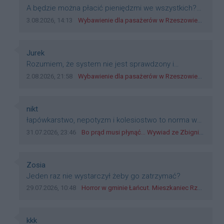
Treść komentarza:
A będzie można płacić pieniędzmi we wszystkich?
Bo banknoty emitowane przez Narodowy Bank
Data dodania komentarza:
Źródło komentarza:
3.08.2026, 14:13
Wybawienie dla pasażerów w Rzeszowie? W mieście ruszyły testy nowego rozwiązania
Polski, są prawnym środkiem płatniczym w Polsce, a
nie jakieś telefony, plastik czy inne bliki. Zakrawa na
dyskryminację.
Autor komentarza:
Jurek
Treść komentarza:
Rozumiem, że system nie jest sprawdzony i
przetestowany. Wybieram się z mim młodym do
Data dodania komentarza:
Źródło komentarza:
2.08.2026, 21:58
Wybawienie dla pasażerów w Rzeszowie? W mieście ruszyły testy nowego rozwiązania
szkoły, zobaczymy jak to ztm, gmina boguchwała i
inne zajęte w tej całej organizacji przejazdów dadzą
radę. Albo ogarną, jak to teraz młode ludzie mówią.
Autor komentarza:
nikt
Treść komentarza:
łapówkarstwo, nepotyzm i kolesiostwo to norma w
pge dystrybucja rzeszów, takie ***e jak wozowicz
Data dodania komentarza:
Źródło komentarza:
31.07.2026, 23:46
Bo prąd musi płynąć... Wywiad ze Zbigniewem Możdżeniem - Dyrektorem Generalnym Oddziału PGE Dystrybucja w Rzeszowie
czy rybarczyk lub kutyła cieleckiz dupo na głowie
nadal pracują bo to zagorzali pisowcy
Autor komentarza:
Zosia
Treść komentarza:
Jeden raz nie wystarczył żeby go zatrzymać?
Data dodania komentarza:
Źródło komentarza:
29.07.2026, 10:48
Horror w gminie Łańcut. Mieszkaniec Rzeszowa terroryzował rodzinę nożem i zaatakował policjantów! [VIDEO]
Autor komentarza:
kkk