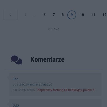
ok. 500 mln zł.
1
...
6
7
8
9
10
11
12
REKLAMA
Komentarze
Poprzednie
Następ
Autor komentarza:
Jan
Treść komentarza:
Juz zaczynacie straszyć
Data dodania komentarza:
Źródło komentarza:
6.08.2026, 09:05
Zapłacimy fortunę za tradycyjny, polski obiad?! Ceny ziemniaków w skupach skoczyły o 265 procent!
Autor komentarza:
DdD