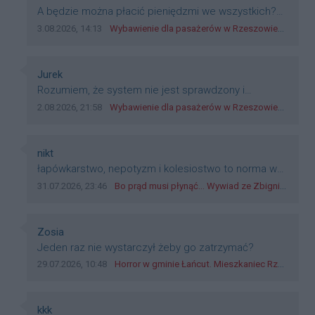
Treść komentarza:
A będzie można płacić pieniędzmi we wszystkich?
Bo banknoty emitowane przez Narodowy Bank
Data dodania komentarza:
Źródło komentarza:
3.08.2026, 14:13
Wybawienie dla pasażerów w Rzeszowie? W mieście ruszyły testy nowego rozwiązania
Polski, są prawnym środkiem płatniczym w Polsce, a
nie jakieś telefony, plastik czy inne bliki. Zakrawa na
dyskryminację.
Autor komentarza:
Jurek
Treść komentarza:
Rozumiem, że system nie jest sprawdzony i
przetestowany. Wybieram się z mim młodym do
Data dodania komentarza:
Źródło komentarza:
2.08.2026, 21:58
Wybawienie dla pasażerów w Rzeszowie? W mieście ruszyły testy nowego rozwiązania
szkoły, zobaczymy jak to ztm, gmina boguchwała i
inne zajęte w tej całej organizacji przejazdów dadzą
radę. Albo ogarną, jak to teraz młode ludzie mówią.
Autor komentarza:
nikt
Treść komentarza:
łapówkarstwo, nepotyzm i kolesiostwo to norma w
pge dystrybucja rzeszów, takie ***e jak wozowicz
Data dodania komentarza:
Źródło komentarza:
31.07.2026, 23:46
Bo prąd musi płynąć... Wywiad ze Zbigniewem Możdżeniem - Dyrektorem Generalnym Oddziału PGE Dystrybucja w Rzeszowie
czy rybarczyk lub kutyła cieleckiz dupo na głowie
nadal pracują bo to zagorzali pisowcy
Autor komentarza:
Zosia
Treść komentarza:
Jeden raz nie wystarczył żeby go zatrzymać?
Data dodania komentarza:
Źródło komentarza:
29.07.2026, 10:48
Horror w gminie Łańcut. Mieszkaniec Rzeszowa terroryzował rodzinę nożem i zaatakował policjantów! [VIDEO]
Autor komentarza:
kkk