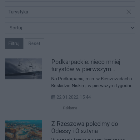
Turystyka
Filtruj
Reset
Podkarpackie: nieco mniej
turystów w pierwszym
tygodniu ferii zimowych
Na Podkarpaciu, m.in. w Bieszczadach i
Beskidzie Niskim, w pierwszym tygodniu
ferii zimowych było nieco mniej
22.01.2022 15:44
turystów niż poprzednich latach –
ocenia dyrektor Bieszczadzkiego
Reklama
Centrum Turystyki i Promocji w
Ustrzykach Dolnych Jacek Łeszega.
Z Rzeszowa polecimy do
Odessy i Olsztyna