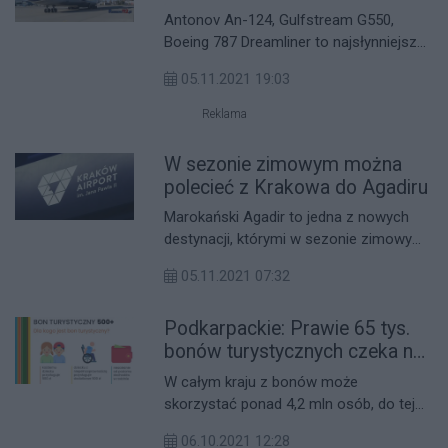
Antonov An-124, Gulfstream G550,
Boeing 787 Dreamliner to najsłynniejsze
samoloty, które gościło dziś lotnisko
05.11.2021 19:03
Rzeszów-Jasionka. O ile Dreamliner już
się opatrzył, to wizyta Gulfstreama, a
Reklama
zwłaszcza Antonowa to nie lada gratka
dla pasjonatów. Dzięki uprzejmości
W sezonie zimowym można
władz lotniska, mieliśmy okazję nieco
polecieć z Krakowa do Agadiru
przyjrzeć się tym maszynom.
Marokański Agadir to jedna z nowych
destynacji, którymi w sezonie zimowym
może się pochwalić Kraków Airport. W
05.11.2021 07:32
najnowszej siatce połączeń znalazły się
też Paryż Orly, Ryga, Ankona czy
Podkarpackie: Prawie 65 tys.
Budapeszt.
bonów turystycznych czeka na
aktywację
W całym kraju z bonów może
skorzystać ponad 4,2 mln osób, do tej
pory aktywowano 3 mln. Na Podkarpaciu
06.10.2021 12:28
uprawnionych jest ponad 228 tys. osób,