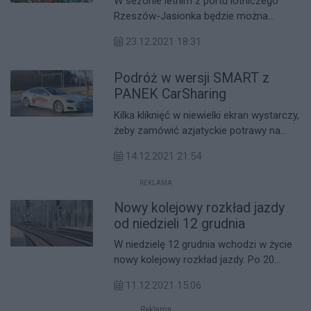
W sezonie letnim z portu lotniczego
Rzeszów-Jasionka będzie można
polecieć bezpośrednio do Odessy i na
23.12.2021 18:31
lotnisko Olsztyn-Mazury na pokładzie
Polskich Linii Lotniczych LOT.
Podróż w wersji SMART z
PANEK CarSharing
Kilka kliknięć w niewielki ekran wystarczy,
żeby zamówić azjatyckie potrawy na
obiad. Aplikacja pomoże nam
14.12.2021 21:54
wypożyczyć elektryczną hulajnogę, którą
pojedziemy po dostawę nowych ubrań
REKLAMA
do osiedlowego paczkomatu
Nowy kolejowy rozkład jazdy
otwieranego telefonem. A gdyby tak
sprawnie i bez zbędnych formalności
od niedzieli 12 grudnia
dało się wynająć samochód i pojechać
W niedzielę 12 grudnia wchodzi w życie
w podróż na kilka dni do innego miasta,
nowy kolejowy rozkład jazdy. Po 20
nie martwiąc się o opłaty parkingowe?
latach przerwy pasażerowie skorzystają
Odpowiedzią jest podróżowanie w wersji
11.12.2021 15:06
z pociągów na trasie Wrocław
SMART z PANEK CarSharing.
Sołtysowice – Jelcz Miłoszyce; po 12
Reklama