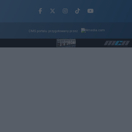
Facebook.com
X.com
Instagram.com
Tiktok.com
Youtube.com
CMS portalu
przygotowany przez
Loaded
:
Unmute
70.27%