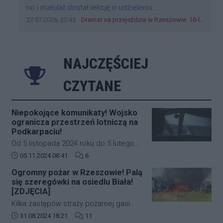
Treść komentarza:
no i małolat dostał lekcję o udzieleniu
pierwszeństwa
Data dodania komentarza:
Źródło komentarza:
27.07.2026, 20:45
Dramat na przejeździe w Rzeszowie. 16-latek na hulajnodze wjechał wprost pod szynobus
NAJCZĘŚCIEJ
CZYTANE
Niepokojące komunikaty! Wojsko
ogranicza przestrzeń lotniczą na
Podkarpaciu!
Od 5 listopada 2024 roku do 5 lutego
2025 roku w południowo-wschodniej
Data dodania artykułu:
Liczba komentarzy artykułu:
05.11.2024 08:41
6
części Polski (Podkarpacie)
Ogromny pożar w Rzeszowie! Palą
obowiązywać będą nowe, bardziej
się szeregówki na osiedlu Biała!
restrykcyjne zasady dotyczące ruchu
[ZDJĘCIA]
lotniczego. Decyzja ta została podjęta
Kilka zastępów straży pożarnej gasi
na wniosek Dowództwa Operacyjnego
duży pożar budynków mieszkalnych w
Data dodania artykułu:
Liczba komentarzy artykułu:
31.08.2024 18:21
11
Rodzajów Sił Zbrojnych i wprowadza