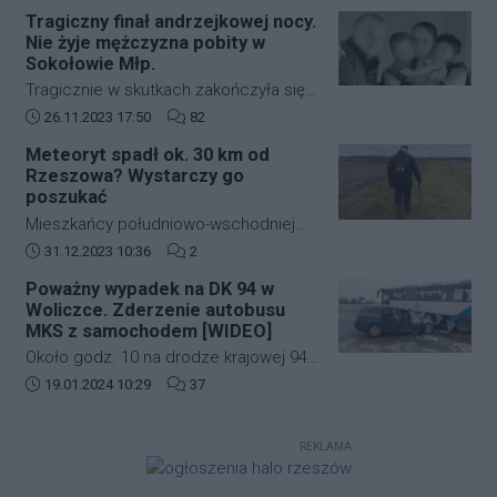
zabudowie szeregowej przy ulicy
strefę ograniczonej lotności EP R125.
Tragiczny finał andrzejkowej nocy.
kardynała Karola Wojtyły na
Nie żyje mężczyzna pobity w
rzeszowskim osiedlu Biała.
Sokołowie Młp.
Tragicznie w skutkach zakończyła się
andrzejkowa noc w Sokołowie Młp. W
Data dodania artykułu:
Liczba komentarzy artykułu:
26.11.2023 17:50
82
wyniku bójki życie stracił 43-letni
Meteoryt spadł ok. 30 km od
mężczyzna. Zmarł w drodze do
Rzeszowa? Wystarczy go
szpitala.
poszukać
Mieszkańcy południowo-wschodniej
Polski kilkanaście dni temu mogli
Data dodania artykułu:
Liczba komentarzy artykułu:
31.12.2023 10:36
2
zobaczyć jasny rozbłysk na niebie.
Poważny wypadek na DK 94 w
Świadkowie zdarzenia twierdzą, że
Woliczce. Zderzenie autobusu
najpierw usłyszeli głośny huk, a
MKS z samochodem [WIDEO]
następnie zobaczyli jasną kulę ognia,
Około godz. 10 na drodze krajowej 94
która przeleciała przez niebo.
w Woliczce w gminie Świlcza doszło
Data dodania artykułu:
Liczba komentarzy artykułu:
19.01.2024 10:29
37
do poważnego wypadku. Zderzyły się
autobus MKS oraz samochód
REKLAMA
osobowy.