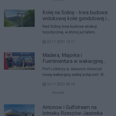
latach na trasie Skarżysko-Kamienna –
Łódź - informują PKP Polskie Linie
Kolej na Solinę - trwa budowa
Kolejowe, zarządca kolejowej
widokowej kolei gondolowej i
infrastruktury.
nowego ośrodka turystycznego
Nad Soliną trwa budowa atrakcji
PKL w Bieszczadach
turystycznej, w której już latem
przyszłego roku będzie można spędzić
22.11.2021 12:11
bardzo wyjątkowo czas. To właśnie tutaj
Polskie Koleje Linowe budują kolej
Madera, Majorka i
gondolową i wieżę widokową. Powstały
już budynki stacji oraz wszystkie pięć
Fuerteventura w wakacyjnej
podpór kolei widokowej, w tym
ofercie ITAKI
Port Lotniczy w Jasionce otworzył
najwyższa w Polsce sięgająca 75
nową wakacyjną siatkę połączeń. W
metrów.
lecie 2022 roku będzie można polecieć
16.11.2021 06:16
do nowych, atrakcyjnych destynacji jak
Fuerteventura, Majorka i Madera.
REKLAMA
Antonow i Gulfstream na
lotnisku Rzeszów-Jasionka