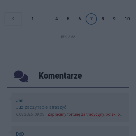
z czego aktywowano dotychczas 164
tys., a całkowicie wykorzystano ponad
1
...
4
5
6
7
8
9
10
64 tysięcy.
REKLAMA
Komentarze
Poprzednie
Następ
Autor komentarza:
Jan
Treść komentarza:
Juz zaczynacie straszyć
Data dodania komentarza:
Źródło komentarza:
6.08.2026, 09:05
Zapłacimy fortunę za tradycyjny, polski obiad?! Ceny ziemniaków w skupach skoczyły o 265 procent!
Autor komentarza:
DdD