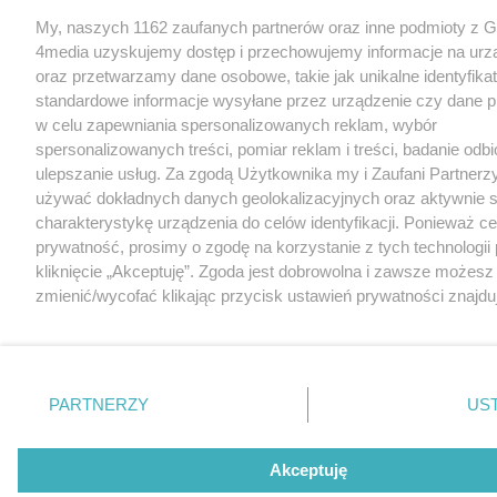
My, naszych 1162 zaufanych partnerów oraz inne podmioty z 
4media uzyskujemy dostęp i przechowujemy informacje na urz
oraz przetwarzamy dane osobowe, takie jak unikalne identyfikat
standardowe informacje wysyłane przez urządzenie czy dane p
w celu zapewniania spersonalizowanych reklam, wybór
spersonalizowanych treści, pomiar reklam i treści, badanie odb
ulepszanie usług. Za zgodą Użytkownika my i Zaufani Partne
używać dokładnych danych geolokalizacyjnych oraz aktywnie
charakterystykę urządzenia do celów identyfikacji. Ponieważ c
prywatność, prosimy o zgodę na korzystanie z tych technologii
kliknięcie „Akceptuję”. Zgoda jest dobrowolna i zawsze możesz 
zmienić/wycofać klikając przycisk ustawień prywatności znajdu
lewym dolnym rogu strony
. Niektóre rodzaje przetwarzania
wymagają zgody użytkownika, ale masz prawo sprzeciwić się 
przetwarzaniu. Preferencje będą miały zastosowania tylko na tej
PARTNERZY
US
Zapoznaj się z poniższymi informacjami, abyś mógł świadomie 
komfortowo korzystać z naszych serwisów internetowych. Sz
informacje dotyczące przetwarzania Twoich danych znajdzies
Akceptuję
Prywatności
i
Cookies
. oraz po kliknięciu w „Ustawienia”.