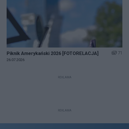
Liczba zd
71
Piknik Amerykański 2026 [FOTORELACJA]
Data dodania galerii:
26.07.2026
REKLAMA
REKLAMA