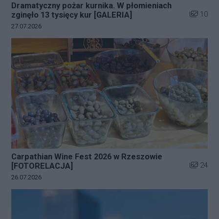
Dramatyczny pożar kurnika. W płomieniach
Liczba zd
10
zginęło 13 tysięcy kur [GALERIA]
Data dodania galerii:
27.07.2026
Carpathian Wine Fest 2026 w Rzeszowie
Liczba zd
24
[FOTORELACJA]
Data dodania galerii:
26.07.2026