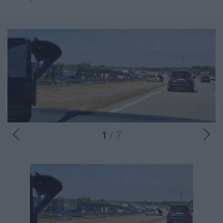
1
/ 7