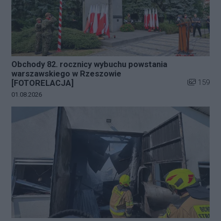
Obchody 82. rocznicy wybuchu powstania
warszawskiego w Rzeszowie
Liczba zdj
159
[FOTORELACJA]
Data dodania galerii:
01.08.2026