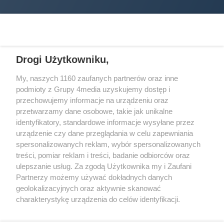
Drogi Użytkowniku,
My, naszych 1160 zaufanych partnerów oraz inne
podmioty z Grupy 4media uzyskujemy dostęp i
Wydawcą
halorzeszow.pl
jest:
przechowujemy informacje na urządzeniu oraz
STOWARZYSZENIE INICJATYW SPOŁECZNYCH PERSPEKTYWA
przetwarzamy dane osobowe, takie jak unikalne
identyfikatory, standardowe informacje wysyłane przez
Adres do korespondencji:
urządzenie czy dane przeglądania w celu zapewniania
ul. Piastów 3/20
35-077 Rzeszów
spersonalizowanych reklam, wybór spersonalizowanych
treści, pomiar reklam i treści, badanie odbiorców oraz
kontakt@halorzeszow.pl
ulepszanie usług. Za zgodą Użytkownika my i Zaufani
Partnerzy możemy używać dokładnych danych
geolokalizacyjnych oraz aktywnie skanować
Redakcja
Reklama
Kontakt
Patronat medialny
charakterystykę urządzenia do celów identyfikacji.
Regulamin portalu
Polityka prywatności
Ponieważ cenimy Twoją prywatność, prosimy o zgodę na
korzystanie z tych technologii poprzez kliknięcie