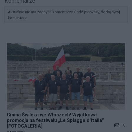
Komentarze
Aktualnie nie ma żadnych komentarzy. Bądź pierwszy, dodaj swój
komentarz.
Gmina Świlcza we Włoszech! Wyjątkowa
promocja na festiwalu „Le Spiagge d’Italia”
Liczba zd
19
[FOTOGALERIA]