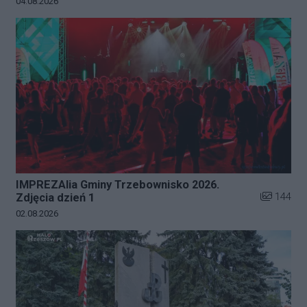
Data dodania galerii:
04.08.2026
IMPREZAlia Gminy Trzebownisko 2026.
Liczba zdj
144
Zdjęcia dzień 1
Data dodania galerii:
02.08.2026