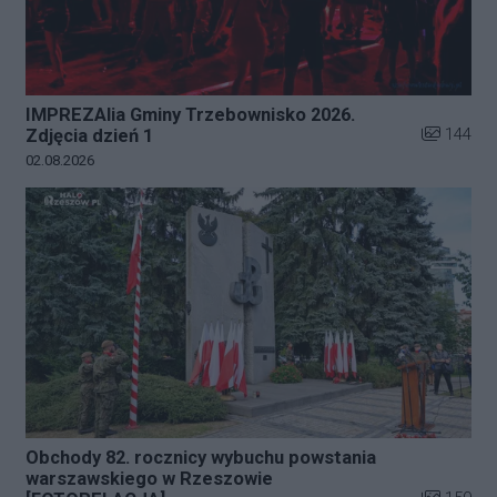
IMPREZAlia Gminy Trzebownisko 2026.
Liczba zdj
144
Zdjęcia dzień 1
Data dodania galerii:
02.08.2026
Obchody 82. rocznicy wybuchu powstania
warszawskiego w Rzeszowie
Liczba zdj