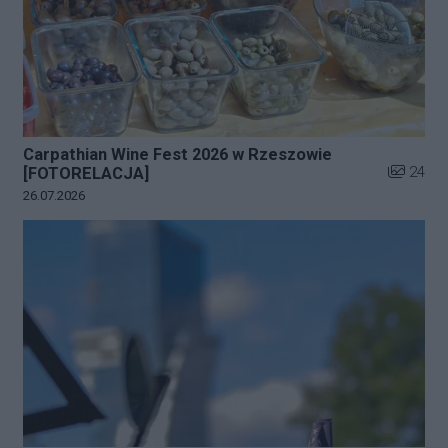
Carpathian Wine Fest 2026 w Rzeszowie
Liczba zd
24
[FOTORELACJA]
Data dodania galerii:
26.07.2026