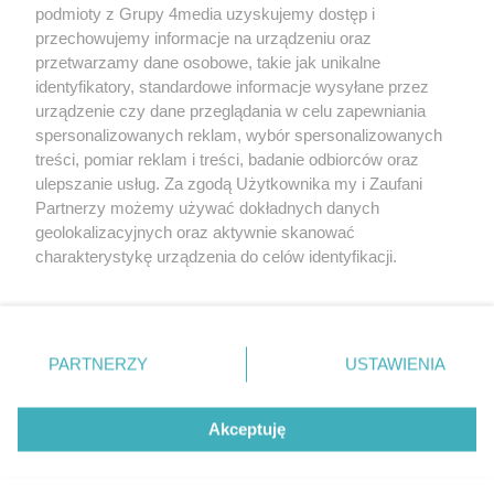
podmioty z Grupy 4media uzyskujemy dostęp i
Wydawcą
halorzeszow.pl
jest:
przechowujemy informacje na urządzeniu oraz
STOWARZYSZENIE INICJATYW SPOŁECZNYCH PERSPEKTYWA
przetwarzamy dane osobowe, takie jak unikalne
identyfikatory, standardowe informacje wysyłane przez
Adres do korespondencji:
urządzenie czy dane przeglądania w celu zapewniania
ul. Piastów 3/20
35-077 Rzeszów
spersonalizowanych reklam, wybór spersonalizowanych
treści, pomiar reklam i treści, badanie odbiorców oraz
kontakt@halorzeszow.pl
ulepszanie usług. Za zgodą Użytkownika my i Zaufani
Partnerzy możemy używać dokładnych danych
geolokalizacyjnych oraz aktywnie skanować
Redakcja
Reklama
Kontakt
Patronat medialny
charakterystykę urządzenia do celów identyfikacji.
Regulamin portalu
Polityka prywatności
Ponieważ cenimy Twoją prywatność, prosimy o zgodę na
korzystanie z tych technologii poprzez kliknięcie
„Akceptuję”. Zgoda jest dobrowolna i zawsze możesz ją
zmienić/wycofać klikając przycisk ustawień prywatności
PARTNERZY
USTAWIENIA
Facebook.com
X.com
Instagram.com
Tiktok.com
Youtube.com
znajdujący się w lewym dolnym rogu strony
. Niektóre
rodzaje przetwarzania danych nie wymagają zgody
użytkownika, ale masz prawo sprzeciwić się takiemu
Akceptuję
CMS portalu
przygotowany przez
przetwarzaniu. Preferencje będą miały zastosowania tylko
na tej witrynie.
Loaded
:
Unmute