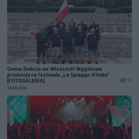
Gmina Świlcza we Włoszech! Wyjątkowa
promocja na festiwalu „Le Spiagge d’Italia”
Liczba zd
19
[FOTOGALERIA]
Data dodania galerii:
04.08.2026