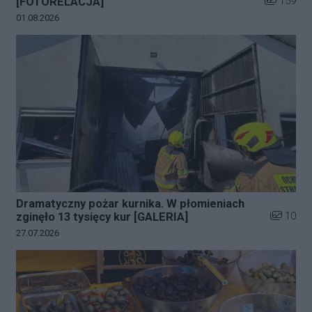
159
[FOTORELACJA]
Data dodania galerii:
01.08.2026
Dramatyczny pożar kurnika. W płomieniach
Liczba zd
10
zginęło 13 tysięcy kur [GALERIA]
Data dodania galerii:
27.07.2026