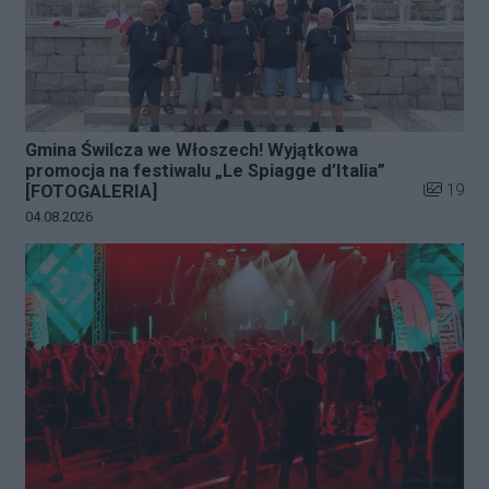
Gmina Świlcza we Włoszech! Wyjątkowa
promocja na festiwalu „Le Spiagge d’Italia”
Liczba zd
19
[FOTOGALERIA]
Data dodania galerii:
04.08.2026