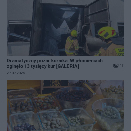
Dramatyczny pożar kurnika. W płomieniach
Liczba zd
10
zginęło 13 tysięcy kur [GALERIA]
Data dodania galerii:
27.07.2026