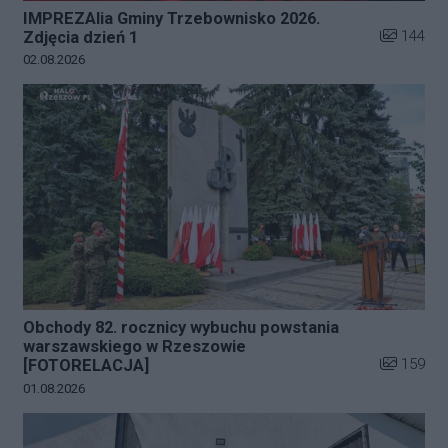
IMPREZAlia Gminy Trzebownisko 2026.
Liczba zdj
144
Zdjęcia dzień 1
Data dodania galerii:
02.08.2026
Obchody 82. rocznicy wybuchu powstania
warszawskiego w Rzeszowie
Liczba zdj
159
[FOTORELACJA]
Data dodania galerii:
01.08.2026