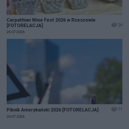
Carpathian Wine Fest 2026 w Rzeszowie
Liczba zd
24
[FOTORELACJA]
Data dodania galerii:
26.07.2026
Liczba zd
71
Piknik Amerykański 2026 [FOTORELACJA]
Data dodania galerii:
26.07.2026