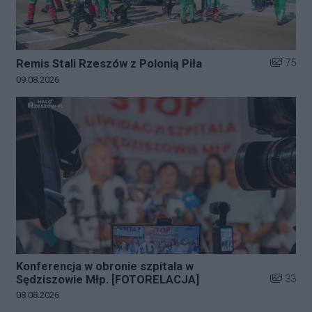
Liczba zd
75
Remis Stali Rzeszów z Polonią Piła
Data dodania galerii:
09.08.2026
Konferencja w obronie szpitala w
Liczba zd
33
Sędziszowie Młp. [FOTORELACJA]
Data dodania galerii:
08.08.2026