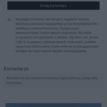
Dodaj komentarz
Wysyłając komentarz akceptujesz regulamin serwisu
www.halorzeszow.pl wydawanego przez firmę MediaDOM z
siedzibą w mieście Rzeszowie. Wydawca jest
administratorem Twoich danych osobowych dla celów
związanych z korzystaniem z serwisu. Zgodnie z art. 24 ust.
1 pkt 3 i 4 ustawy o ochronie danych osobowych, podanie
danych jest dobrowolne, Użytkownikowi przysługuje prawo
dostępu do treści swoich danych i ich poprawiania.
Komentarze
Aktualnie nie ma żadnych komentarzy. Bądź pierwszy, dodaj swój
komentarz.