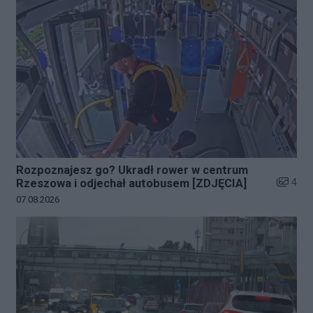
Rozpoznajesz go? Ukradł rower w centrum
Liczba z
4
Rzeszowa i odjechał autobusem [ZDJĘCIA]
Data dodania galerii:
07.08.2026