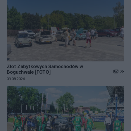
Zlot Zabytkowych Samochodów w
Liczba zd
28
Boguchwale [FOTO]
Data dodania galerii:
09.08.2026