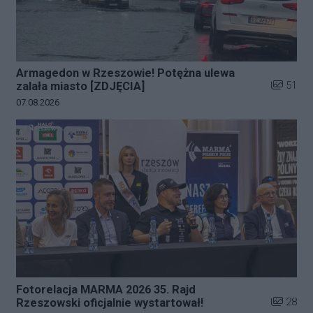
Armagedon w Rzeszowie! Potężna ulewa
Liczba zd
51
zalała miasto [ZDJĘCIA]
Data dodania galerii:
07.08.2026
Fotorelacja MARMA 2026 35. Rajd
Liczba zd
28
Rzeszowski oficjalnie wystartował!