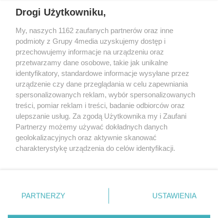
Drogi Użytkowniku,
My, naszych 1162 zaufanych partnerów oraz inne
podmioty z Grupy 4media uzyskujemy dostęp i
Wydawcą
halorzeszow.pl
jest:
przechowujemy informacje na urządzeniu oraz
STOWARZYSZENIE INICJATYW SPOŁECZNYCH PERSPEKTYWA
przetwarzamy dane osobowe, takie jak unikalne
identyfikatory, standardowe informacje wysyłane przez
Adres do korespondencji:
urządzenie czy dane przeglądania w celu zapewniania
ul. Piastów 3/20
35-077 Rzeszów
spersonalizowanych reklam, wybór spersonalizowanych
treści, pomiar reklam i treści, badanie odbiorców oraz
kontakt@halorzeszow.pl
ulepszanie usług. Za zgodą Użytkownika my i Zaufani
Partnerzy możemy używać dokładnych danych
geolokalizacyjnych oraz aktywnie skanować
Redakcja
Reklama
Kontakt
Patronat medialny
charakterystykę urządzenia do celów identyfikacji.
Regulamin portalu
Polityka prywatności
Ponieważ cenimy Twoją prywatność, prosimy o zgodę na
korzystanie z tych technologii poprzez kliknięcie
„Akceptuję”. Zgoda jest dobrowolna i zawsze możesz ją
zmienić/wycofać klikając przycisk ustawień prywatności
PARTNERZY
USTAWIENIA
Facebook.com
X.com
Instagram.com
Tiktok.com
Youtube.com
znajdujący się w lewym dolnym rogu strony
. Niektóre
rodzaje przetwarzania danych nie wymagają zgody