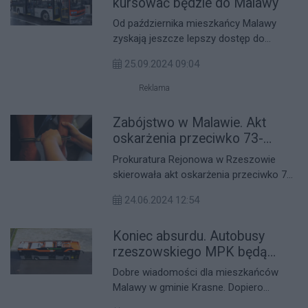
kursować będzie do Malawy
Od października mieszkańcy Malawy
zyskają jeszcze lepszy dostęp do
komunikacji miejskiej. Dzięki
25.09.2024 09:04
porozumieniu zawartemu między
Rzeszowem a gminą Krasne, 10 par
Reklama
kursów linii nr 6 zostanie wydłużonych
do przystanku Malawa OSP. To oznacza,
Zabójstwo w Malawie. Akt
że mieszkańcy tej miejscowości będą
oskarżenia przeciwko 73-
mogli wygodniej dojeżdżać do pracy,
letniemu Kazimierzowi B. za
Prokuratura Rejonowa w Rzeszowie
szkoły czy na zakupy w Rzeszowie.
śmiertelne pobicie sąsiada
skierowała akt oskarżenia przeciwko 73-
letniemu Kazimierzowi B., oskarżonemu
24.06.2024 12:54
o zabójstwo swojego sąsiada. Do
zbrodni doszło w nocy z 16 na 17
Koniec absurdu. Autobusy
września 2023 roku w Malawie.
rzeszowskiego MPK będą
zatrzymywać się w Malawie
Dobre wiadomości dla mieszkańców
Malawy w gminie Krasne. Dopiero
zmiana władzy spowodowała, że już