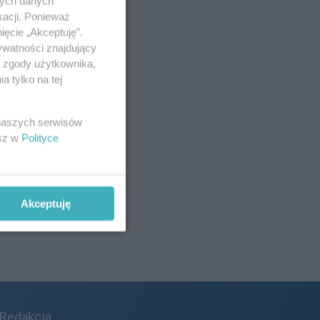
nych danych
kacji. Ponieważ
ięcie „Akceptuję”.
ywatności znajdujący
ą zgody użytkownika,
 tylko na tej
 naszych serwisów
esz w
Polityce
Akceptuję
Redakcja