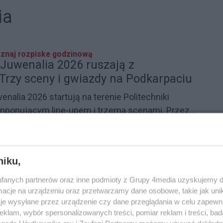
ia
oznaj rozpiske godzinową
Juwenalia 2026 ruszają z
rzy sceny i gwiazdy na Podkarpaciu
alia 2026 startują na terenie Politechniki
mponującym line-upem i trzema scenami. Przez
i goście z całego kraju będą bawić się przy
:00
2
2
ększych nazwisk polskiej muzyki. Wydarzenie,
gradzane tytułem Najlepszych Juwenaliów w
Reklama
niku,
rzyciąga tysiące uczestników z całego kraju.
eszowskie - w piątek utrudniania w
fanych partnerów oraz inne podmioty z Grupy 4media uzyskujemy d
cje na urządzeniu oraz przetwarzamy dane osobowe, takie jak unika
je wysyłane przez urządzenie czy dane przeglądania w celu zapewn
u w Rzeszowie odbędzie się inauguracja
klam, wybór spersonalizowanych treści, pomiar reklam i treści, bad