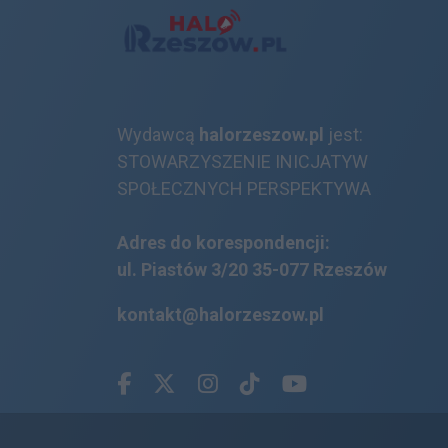
Wydawcą
halorzeszow.pl
jest:
STOWARZYSZENIE INICJATYW
SPOŁECZNYCH PERSPEKTYWA
Adres do korespondencji:
ul. Piastów 3/20
35-077 Rzeszów
kontakt@halorzeszow.pl
Facebook.com
X.com
Instagram.com
Tiktok.com
Youtube.com