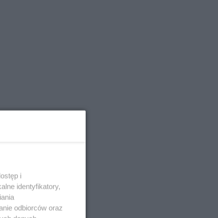
ostęp i
lne identyfikatory,
iania
anie odbiorców oraz