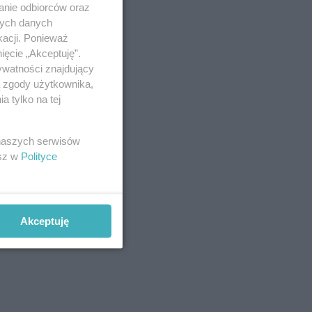
anie odbiorców oraz
nych danych
kacji. Ponieważ
ięcie „Akceptuję”.
ywatności znajdujący
ą zgody użytkownika,
 tylko na tej
 naszych serwisów
esz w
Polityce
Akceptuję