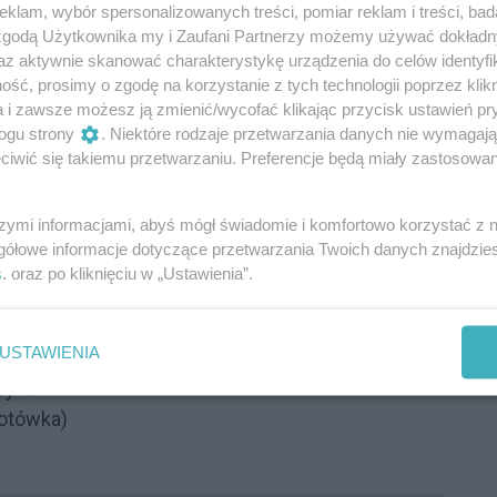
klam, wybór spersonalizowanych treści, pomiar reklam i treści, bad
 zgodą Użytkownika my i Zaufani Partnerzy możemy używać dokład
łdzielczy Rzeszów, zapraszają na drugą,
az aktywnie skanować charakterystykę urządzenia do celów identyfi
ść, prosimy o zgodę na korzystanie z tych technologii poprzez klikn
a i zawsze możesz ją zmienić/wycofać klikając przycisk ustawień pr
ogu strony
. Niektóre rodzaje przetwarzania danych nie wymagaj
łasnoręcznie budowany zestaw głośnikowy
iwić się takiemu przetwarzaniu. Preferencje będą miały zastosowania
tanie czterech masażystów :
szymi informacjami, abyś mógł świadomie i komfortowo korzystać z
gółowe informacje dotyczące przetwarzania Twoich danych znajdzi
s
. oraz po kliknięciu w „Ustawienia”.
USTAWIENIA
ry 4
gotówka)