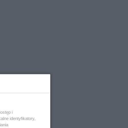
ostęp i
lne identyfikatory,
iania