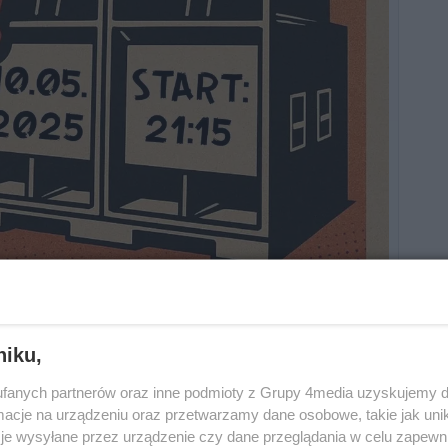
niku,
fanych partnerów oraz inne podmioty z Grupy 4media uzyskujemy d
cje na urządzeniu oraz przetwarzamy dane osobowe, takie jak unika
je wysyłane przez urządzenie czy dane przeglądania w celu zapewn