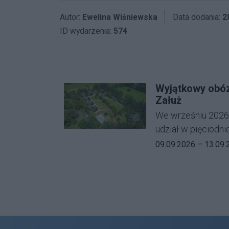
Autor:
Ewelina Wiśniewska
Data dodania:
2
ID wydarzenia:
574
Wyjątkowy obóz
Załuż
We wrześniu 2026
udział w pięciod
pracą nad relacją 
Data rozpoczęcia wy
Data z
09.09.2026 –
13.09.
Uczymy psa życia"
okolicach Rzeszo
września to propo
niezależnie od wie
Uczestnicy będą m
umiejętnościami sw