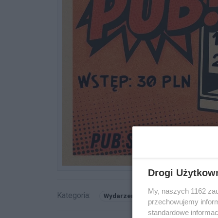
Drogi Użytkow
My, naszych 1162 zau
Kategoria:
Wydarzenia
przechowujemy informa
standardowe informac