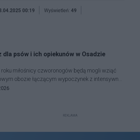
8.04.2025 00:19
Wyświetleń:
49
 dla psów i ich opiekunów w Osadzie
 roku miłośnicy czworonogów będą mogli wziąć
niowym obozie łączącym wypoczynek z intensywną
z psem. Organizatorzy projektu "Wyszczekani.
darzenia:
akończenia wydarzenia:
2026
 zapraszają do malowniczej Osady Załuż w
wa i Przemyśla.Obóz zaplanowany na 9–13
zycja dla wszystkich opiekunów psów –
REKLAMA
ku zwierzęcia, rasy czy doświadczenia.
ieli okazję nie tylko popracować nad
oich pupili, ale także odpocząć w otoczeniu