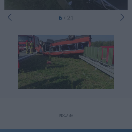
6
/ 21
REKLAMA