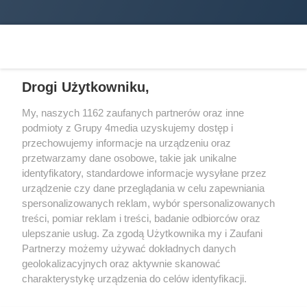
Drogi Użytkowniku,
My, naszych 1162 zaufanych partnerów oraz inne
podmioty z Grupy 4media uzyskujemy dostęp i
Wydawcą
halorzeszow.pl
jest:
przechowujemy informacje na urządzeniu oraz
STOWARZYSZENIE INICJATYW SPOŁECZNYCH PERSPEKTYWA
przetwarzamy dane osobowe, takie jak unikalne
identyfikatory, standardowe informacje wysyłane przez
Adres do korespondencji:
urządzenie czy dane przeglądania w celu zapewniania
ul. Piastów 3/20
35-077 Rzeszów
spersonalizowanych reklam, wybór spersonalizowanych
treści, pomiar reklam i treści, badanie odbiorców oraz
kontakt@halorzeszow.pl
ulepszanie usług. Za zgodą Użytkownika my i Zaufani
Partnerzy możemy używać dokładnych danych
geolokalizacyjnych oraz aktywnie skanować
Redakcja
Reklama
Kontakt
Patronat medialny
charakterystykę urządzenia do celów identyfikacji.
Regulamin portalu
Polityka prywatności
Ponieważ cenimy Twoją prywatność, prosimy o zgodę na