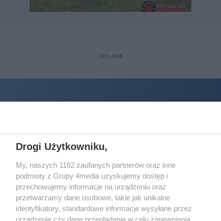
REKLAMA
Drogi Użytkowniku,
My, naszych 1162 zaufanych partnerów oraz inne
podmioty z Grupy 4media uzyskujemy dostęp i
Wydawcą
halorzeszow.pl
jest:
przechowujemy informacje na urządzeniu oraz
STOWARZYSZENIE INICJATYW SPOŁECZNYCH PERSPEKTYWA
przetwarzamy dane osobowe, takie jak unikalne
identyfikatory, standardowe informacje wysyłane przez
Adres do korespondencji:
urządzenie czy dane przeglądania w celu zapewniania