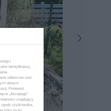
ostęp i
lne identyfikatory,
iania
anie odbiorców oraz
nych danych
kacji. Ponieważ
ięcie „Akceptuję”.
ywatności znajdujący
ą zgody użytkownika,
 tylko na tej