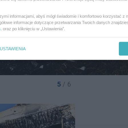
szymi informacjami, abyś mógł świadomie i komfortowo korzystać z
gółowe informacje dotyczące przetwarzania Twoich danych znajdzi
s
. oraz po kliknięciu w „Ustawienia”.
USTAWIENIA
5
/ 6