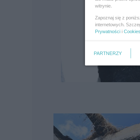
witrynie.
Zapoznaj się z poniż
internetowych. Szcze
Prywatności
i
Cookie
PARTNERZY