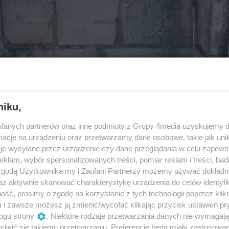
niku,
fanych partnerów oraz inne podmioty z Grupy 4media uzyskujemy d
cje na urządzeniu oraz przetwarzamy dane osobowe, takie jak unika
je wysyłane przez urządzenie czy dane przeglądania w celu zapewn
klam, wybór spersonalizowanych treści, pomiar reklam i treści, bad
 zgodą Użytkownika my i Zaufani Partnerzy możemy używać dokład
az aktywnie skanować charakterystykę urządzenia do celów identyfi
ść, prosimy o zgodę na korzystanie z tych technologii poprzez klikn
a i zawsze możesz ją zmienić/wycofać klikając przycisk ustawień pr
ogu strony
. Niektóre rodzaje przetwarzania danych nie wymagaj
iwić się takiemu przetwarzaniu. Preferencje będą miały zastosowania