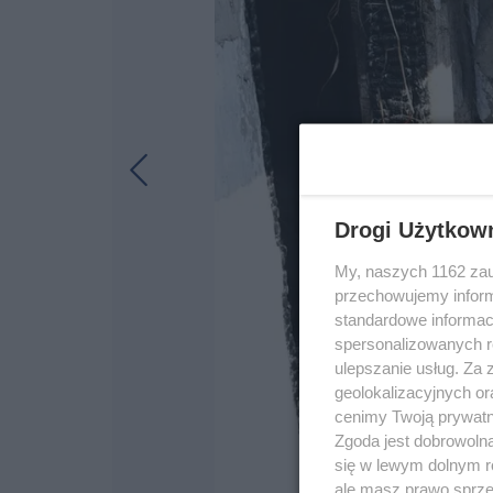
Drogi Użytkow
My, naszych 1162 zau
przechowujemy informa
standardowe informac
spersonalizowanych re
ulepszanie usług. Za
geolokalizacyjnych or
cenimy Twoją prywatno
Zgoda jest dobrowoln
się w lewym dolnym r
ale masz prawo sprzec