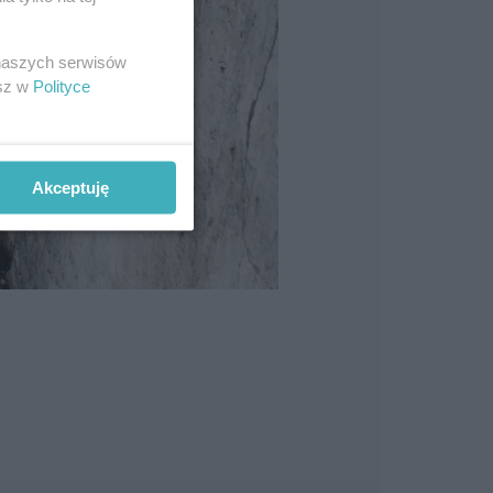
 naszych serwisów
esz w
Polityce
Akceptuję