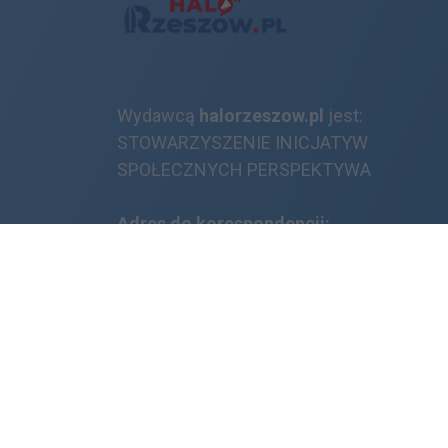
Wydawcą
halorzeszow.pl
jest:
STOWARZYSZENIE INICJATYW
SPOŁECZNYCH PERSPEKTYWA
Adres do korespondencji:
ul. Piastów 3/20
35-077 Rzeszów
kontakt@halorzeszow.pl
Facebook.com
X.com
Instagram.com
Tiktok.com
Youtube.com