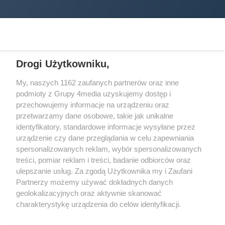
Drogi Użytkowniku,
My, naszych 1162 zaufanych partnerów oraz inne
podmioty z Grupy 4media uzyskujemy dostęp i
Wydawcą
halorzeszow.pl
jest:
przechowujemy informacje na urządzeniu oraz
STOWARZYSZENIE INICJATYW SPOŁECZNYCH PERSPEKTYWA
przetwarzamy dane osobowe, takie jak unikalne
identyfikatory, standardowe informacje wysyłane przez
Adres do korespondencji:
urządzenie czy dane przeglądania w celu zapewniania
ul. Piastów 3/20
35-077 Rzeszów
spersonalizowanych reklam, wybór spersonalizowanych
treści, pomiar reklam i treści, badanie odbiorców oraz
kontakt@halorzeszow.pl
ulepszanie usług. Za zgodą Użytkownika my i Zaufani
Partnerzy możemy używać dokładnych danych
geolokalizacyjnych oraz aktywnie skanować
Redakcja
Reklama
Kontakt
Patronat medialny
charakterystykę urządzenia do celów identyfikacji.
Regulamin portalu
Polityka prywatności
Ponieważ cenimy Twoją prywatność, prosimy o zgodę na