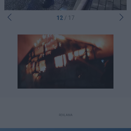
12
/ 17
REKLAMA