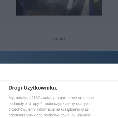
REKLAMA
Drogi Użytkowniku,
My, naszych 1162 zaufanych partnerów oraz inne
podmioty z Grupy 4media uzyskujemy dostęp i
Wydawcą
halorzeszow.pl
jest:
przechowujemy informacje na urządzeniu oraz
STOWARZYSZENIE INICJATYW SPOŁECZNYCH PERSPEKTYWA
przetwarzamy dane osobowe, takie jak unikalne