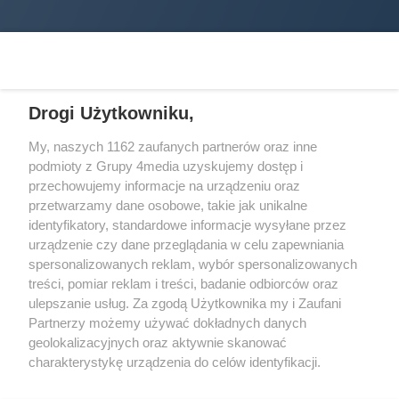
Drogi Użytkowniku,
My, naszych 1162 zaufanych partnerów oraz inne
podmioty z Grupy 4media uzyskujemy dostęp i
Wydawcą
halorzeszow.pl
jest:
przechowujemy informacje na urządzeniu oraz
STOWARZYSZENIE INICJATYW SPOŁECZNYCH PERSPEKTYWA
przetwarzamy dane osobowe, takie jak unikalne
identyfikatory, standardowe informacje wysyłane przez
Adres do korespondencji:
urządzenie czy dane przeglądania w celu zapewniania
ul. Piastów 3/20
35-077 Rzeszów
spersonalizowanych reklam, wybór spersonalizowanych
treści, pomiar reklam i treści, badanie odbiorców oraz
kontakt@halorzeszow.pl
ulepszanie usług. Za zgodą Użytkownika my i Zaufani
Partnerzy możemy używać dokładnych danych
geolokalizacyjnych oraz aktywnie skanować
Redakcja
Reklama
Kontakt
Patronat medialny
charakterystykę urządzenia do celów identyfikacji.
Regulamin portalu
Polityka prywatności
Ponieważ cenimy Twoją prywatność, prosimy o zgodę na