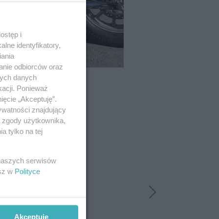
ostęp i
lne identyfikatory,
iania
anie odbiorców oraz
nych danych
kacji. Ponieważ
ięcie „Akceptuję”.
ywatności znajdujący
ą zgody użytkownika,
 tylko na tej
 naszych serwisów
esz w
Polityce
Akceptuję