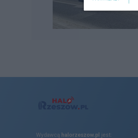
Wydawcą
halorzeszow.pl
jest: