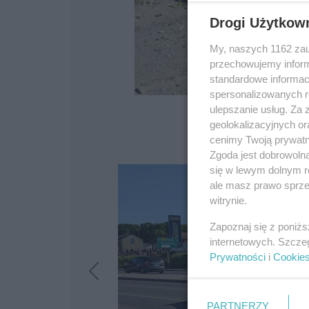
Drogi Użytkow
My, naszych 1162 zau
przechowujemy informa
standardowe informac
spersonalizowanych re
ulepszanie usług. Za
geolokalizacyjnych or
cenimy Twoją prywatno
Zgoda jest dobrowoln
się w lewym dolnym r
ale masz prawo sprzec
witrynie.
Zapoznaj się z poniż
internetowych. Szcze
Prywatności
i
Cookie
PARTNERZY