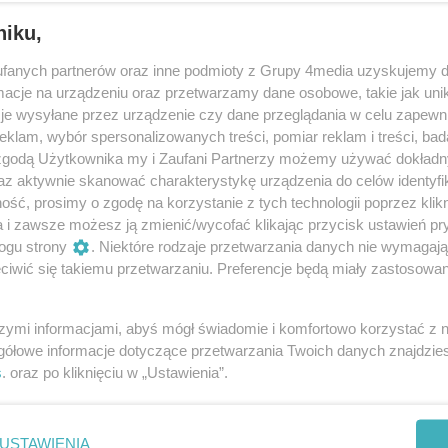
niku,
fanych partnerów oraz inne podmioty z Grupy 4media uzyskujemy d
cje na urządzeniu oraz przetwarzamy dane osobowe, takie jak unika
je wysyłane przez urządzenie czy dane przeglądania w celu zapewn
klam, wybór spersonalizowanych treści, pomiar reklam i treści, bad
 zgodą Użytkownika my i Zaufani Partnerzy możemy używać dokład
26
/ 45
az aktywnie skanować charakterystykę urządzenia do celów identyfi
ść, prosimy o zgodę na korzystanie z tych technologii poprzez klikn
a i zawsze możesz ją zmienić/wycofać klikając przycisk ustawień pr
ogu strony
. Niektóre rodzaje przetwarzania danych nie wymagaj
iwić się takiemu przetwarzaniu. Preferencje będą miały zastosowania
szymi informacjami, abyś mógł świadomie i komfortowo korzystać z
gółowe informacje dotyczące przetwarzania Twoich danych znajdzi
s
. oraz po kliknięciu w „Ustawienia”.
USTAWIENIA