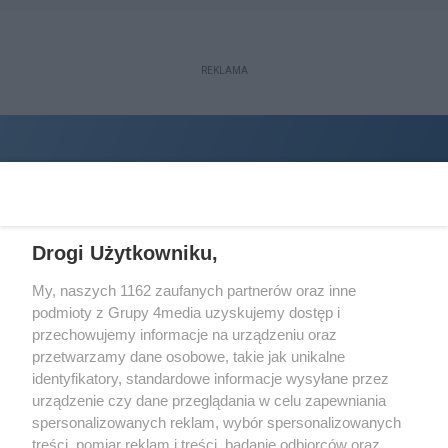
REKLAMA
Drogi Użytkowniku,
My, naszych 1162 zaufanych partnerów oraz inne
podmioty z Grupy 4media uzyskujemy dostęp i
Wydawcą
halorzeszow.pl
jest:
przechowujemy informacje na urządzeniu oraz
STOWARZYSZENIE INICJATYW SPOŁECZNYCH PERSPEKTYWA
przetwarzamy dane osobowe, takie jak unikalne
identyfikatory, standardowe informacje wysyłane przez
Adres do korespondencji:
urządzenie czy dane przeglądania w celu zapewniania
ul. Piastów 3/20
35-077 Rzeszów
spersonalizowanych reklam, wybór spersonalizowanych
treści, pomiar reklam i treści, badanie odbiorców oraz
kontakt@halorzeszow.pl