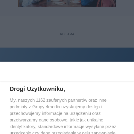
REKLAMA
Drogi Użytkowniku,
My, naszych 1162 zaufanych partnerów oraz inne
podmioty z Grupy 4media uzyskujemy dostęp i
Wydawcą
halorzeszow.pl
jest:
przechowujemy informacje na urządzeniu oraz
STOWARZYSZENIE INICJATYW SPOŁECZNYCH PERSPEKTYWA
przetwarzamy dane osobowe, takie jak unikalne
identyfikatory, standardowe informacje wysyłane przez
Adres do korespondencji:
urządzenie czy dane przeglądania w celu zapewniania