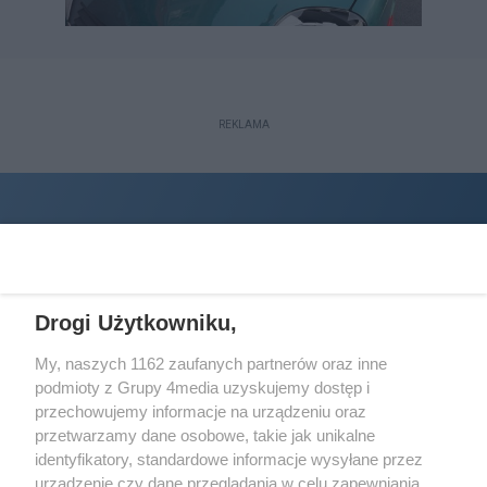
REKLAMA
Drogi Użytkowniku,
My, naszych 1162 zaufanych partnerów oraz inne
podmioty z Grupy 4media uzyskujemy dostęp i
Wydawcą
halorzeszow.pl
jest:
przechowujemy informacje na urządzeniu oraz
STOWARZYSZENIE INICJATYW SPOŁECZNYCH PERSPEKTYWA
przetwarzamy dane osobowe, takie jak unikalne
identyfikatory, standardowe informacje wysyłane przez
Adres do korespondencji:
urządzenie czy dane przeglądania w celu zapewniania