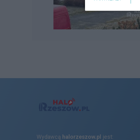
Wydawcą
halorzeszow.pl
jest: