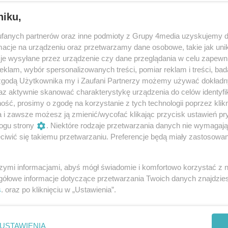
niku,
fanych partnerów oraz inne podmioty z Grupy 4media uzyskujemy d
cje na urządzeniu oraz przetwarzamy dane osobowe, takie jak unika
je wysyłane przez urządzenie czy dane przeglądania w celu zapewn
klam, wybór spersonalizowanych treści, pomiar reklam i treści, bad
 zgodą Użytkownika my i Zaufani Partnerzy możemy używać dokład
18
/ 18
az aktywnie skanować charakterystykę urządzenia do celów identyfi
ść, prosimy o zgodę na korzystanie z tych technologii poprzez klikn
a i zawsze możesz ją zmienić/wycofać klikając przycisk ustawień pr
ogu strony
. Niektóre rodzaje przetwarzania danych nie wymagaj
iwić się takiemu przetwarzaniu. Preferencje będą miały zastosowania
szymi informacjami, abyś mógł świadomie i komfortowo korzystać z
gółowe informacje dotyczące przetwarzania Twoich danych znajdzi
s
. oraz po kliknięciu w „Ustawienia”.
USTAWIENIA