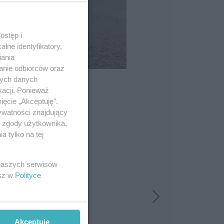
ostęp i
lne identyfikatory,
iania
anie odbiorców oraz
nych danych
kacji. Ponieważ
ięcie „Akceptuję”.
ywatności znajdujący
ą zgody użytkownika,
 tylko na tej
 naszych serwisów
esz w
Polityce
Akceptuję