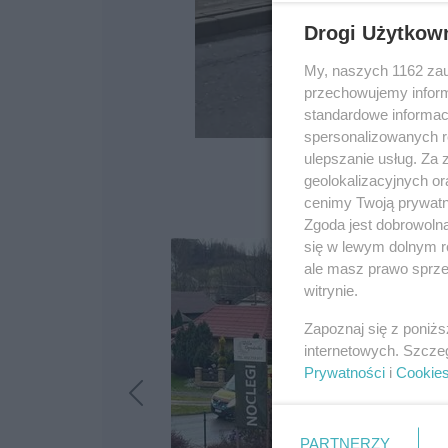
Drogi Użytkow
My, naszych 1162 zau
przechowujemy informa
standardowe informac
spersonalizowanych re
ulepszanie usług. Za
geolokalizacyjnych or
cenimy Twoją prywatno
Zgoda jest dobrowoln
się w lewym dolnym r
ale masz prawo sprzec
witrynie.
Zapoznaj się z poniż
internetowych. Szcze
Prywatności
i
Cookie
PARTNERZY