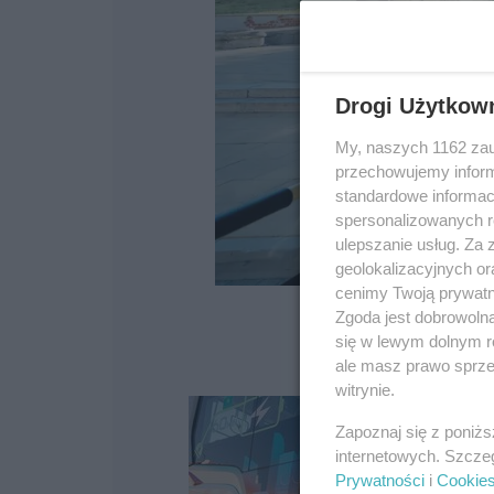
Drogi Użytkow
My, naszych 1162 zau
przechowujemy informa
standardowe informac
spersonalizowanych re
ulepszanie usług. Za
geolokalizacyjnych or
cenimy Twoją prywatno
Zgoda jest dobrowoln
się w lewym dolnym r
ale masz prawo sprzec
witrynie.
Zapoznaj się z poniż
internetowych. Szcze
Prywatności
i
Cookie