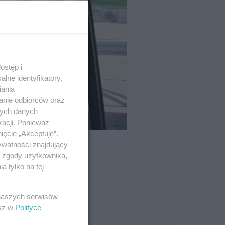
ostęp i
lne identyfikatory,
iania
anie odbiorców oraz
nych danych
kacji. Ponieważ
ięcie „Akceptuję”.
ywatności znajdujący
ą zgody użytkownika,
 tylko na tej
 naszych serwisów
esz w
Polityce