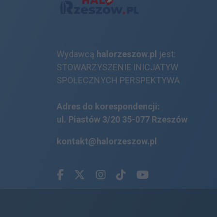
Wydawcą
halorzeszow.pl
jest:
STOWARZYSZENIE INICJATYW
SPOŁECZNYCH PERSPEKTYWA
Adres do korespondencji:
ul. Piastów 3/20
35-077 Rzeszów
kontakt@halorzeszow.pl
Facebook.com
X.com
Instagram.com
Tiktok.com
Youtube.com