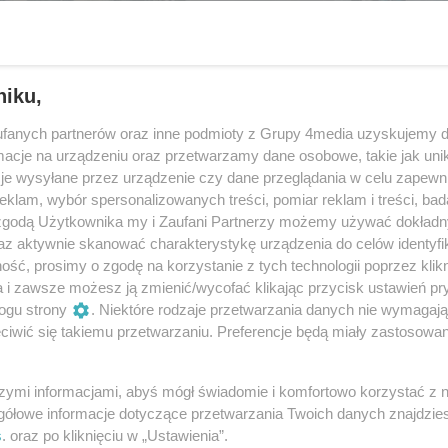
niku,
fanych partnerów oraz inne podmioty z Grupy 4media uzyskujemy d
cje na urządzeniu oraz przetwarzamy dane osobowe, takie jak unika
je wysyłane przez urządzenie czy dane przeglądania w celu zapewn
klam, wybór spersonalizowanych treści, pomiar reklam i treści, bad
 zgodą Użytkownika my i Zaufani Partnerzy możemy używać dokład
az aktywnie skanować charakterystykę urządzenia do celów identyfi
ść, prosimy o zgodę na korzystanie z tych technologii poprzez klikn
3
/ 6
a i zawsze możesz ją zmienić/wycofać klikając przycisk ustawień pr
ogu strony
. Niektóre rodzaje przetwarzania danych nie wymagaj
iwić się takiemu przetwarzaniu. Preferencje będą miały zastosowania
szymi informacjami, abyś mógł świadomie i komfortowo korzystać z
gółowe informacje dotyczące przetwarzania Twoich danych znajdzi
s
. oraz po kliknięciu w „Ustawienia”.