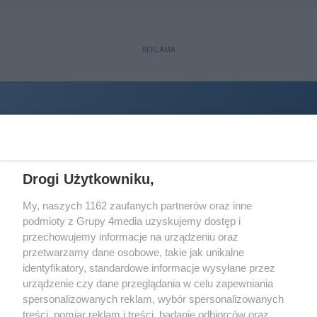
REKLAMA
Drogi Użytkowniku,
My, naszych 1162 zaufanych partnerów oraz inne
podmioty z Grupy 4media uzyskujemy dostęp i
Wydawcą
halorzeszow.pl
jest:
przechowujemy informacje na urządzeniu oraz
STOWARZYSZENIE INICJATYW SPOŁECZNYCH PERSPEKTYWA
przetwarzamy dane osobowe, takie jak unikalne
identyfikatory, standardowe informacje wysyłane przez
Adres do korespondencji:
urządzenie czy dane przeglądania w celu zapewniania
ul. Piastów 3/20
35-077 Rzeszów
spersonalizowanych reklam, wybór spersonalizowanych
treści, pomiar reklam i treści, badanie odbiorców oraz
kontakt@halorzeszow.pl