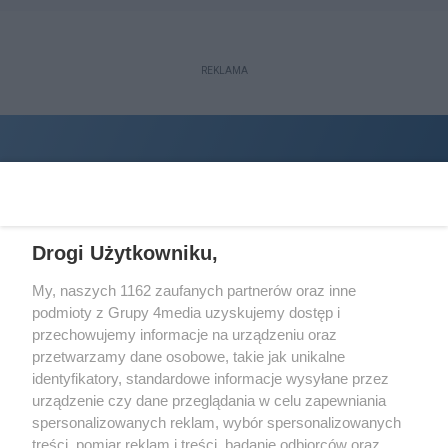
REKLAMA
Drogi Użytkowniku,
My, naszych 1162 zaufanych partnerów oraz inne
podmioty z Grupy 4media uzyskujemy dostęp i
Wydawcą
halorzeszow.pl
jest:
przechowujemy informacje na urządzeniu oraz
STOWARZYSZENIE INICJATYW SPOŁECZNYCH PERSPEKTYWA
przetwarzamy dane osobowe, takie jak unikalne
identyfikatory, standardowe informacje wysyłane przez
Adres do korespondencji:
urządzenie czy dane przeglądania w celu zapewniania
ul. Piastów 3/20
35-077 Rzeszów
spersonalizowanych reklam, wybór spersonalizowanych
treści, pomiar reklam i treści, badanie odbiorców oraz
kontakt@halorzeszow.pl